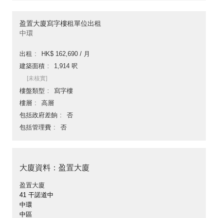
盈置大廈寫字樓租單位出租
中環
出租
HK$ 162,690 / 月
建築面積
1,914 呎
[未核實]
樓盤類型
寫字樓
樓層
高層
包括政府差餉
否
包括管理費
否
大廈資料：盈置大廈
盈置大廈
41 干諾道中
中環
中區