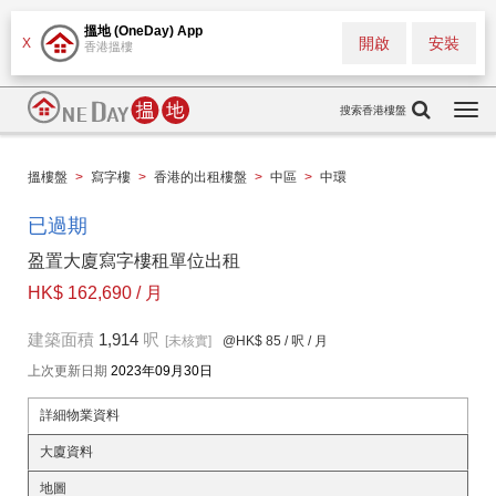
搵地 (OneDay) App
開啟
安裝
X
香港搵樓
搜索香港樓盤
Togg
navi
搵樓盤
>
寫字樓
>
香港的出租樓盤
>
中區
>
中環
已過期
盈置大廈寫字樓租單位出租
HK$ 162,690 / 月
建築面積
1,914
呎
[未核實]
@HK$ 85
/ 呎 / 月
上次更新日期
2023年09月30日
詳細物業資料
大廈資料
地圖