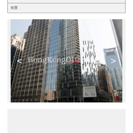
街景
<
>