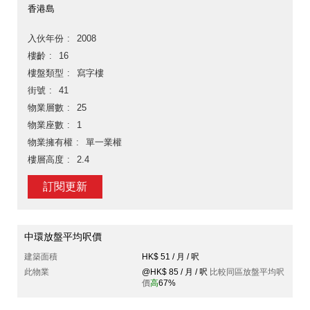
香港島
入伙年份
2008
樓齡
16
樓盤類型
寫字樓
街號
41
物業層數
25
物業座數
1
物業擁有權
單一業權
樓層高度
2.4
訂閱更新
中環放盤平均呎價
建築面積
HK$ 51 / 月 / 呎
此物業
@HK$ 85 / 月 / 呎
比較同區放盤平均呎
價
高
67%