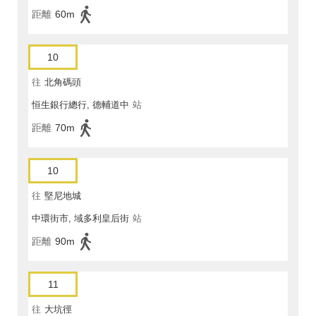
距離
60m
10
往
北角碼頭
恒生銀行總行, 德輔道中
站
距離
70m
10
往
堅尼地城
中環街市, 域多利皇后街
站
距離
90m
11
往
大坑徑