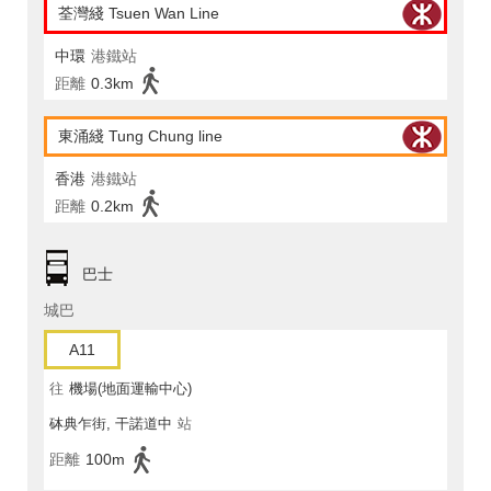
荃灣綫 Tsuen Wan Line
中環
港鐵站
距離
0.3km
東涌綫 Tung Chung line
香港
港鐵站
距離
0.2km
巴士
城巴
A11
往
機場(地面運輸中心)
砵典乍街, 干諾道中
站
距離
100m