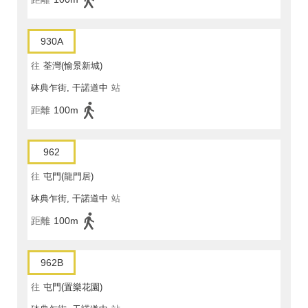
930A
往
荃灣(愉景新城)
砵典乍街, 干諾道中
站
距離
100m
962
往
屯門(龍門居)
砵典乍街, 干諾道中
站
距離
100m
962B
往
屯門(置樂花園)