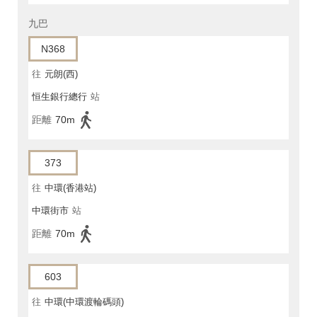
九巴
N368
往
元朗(西)
恒生銀行總行
站
距離
70m
373
往
中環(香港站)
中環街市
站
距離
70m
603
往
中環(中環渡輪碼頭)