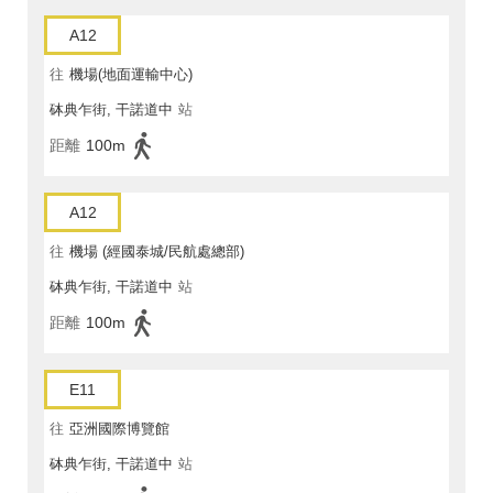
A12
往
機場(地面運輸中心)
砵典乍街, 干諾道中
站
距離
100m
A12
往
機場 (經國泰城/民航處總部)
砵典乍街, 干諾道中
站
距離
100m
E11
往
亞洲國際博覽館
砵典乍街, 干諾道中
站