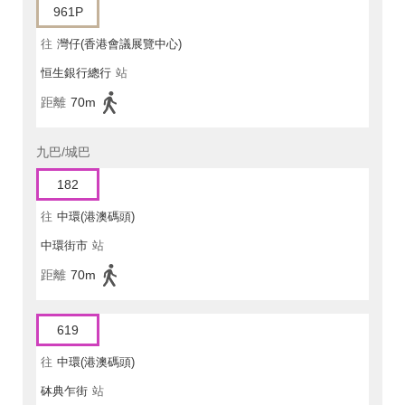
961P
往
灣仔(香港會議展覽中心)
恒生銀行總行
站
距離
70m
九巴/城巴
182
往
中環(港澳碼頭)
中環街市
站
距離
70m
619
往
中環(港澳碼頭)
砵典乍街
站