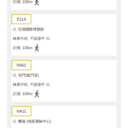
距離
100m
E11A
往
亞洲國際博覽館
砵典乍街, 干諾道中
站
距離
100m
N962
往
屯門(龍門居)
砵典乍街, 干諾道中
站
距離
100m
NA11
往
機場 (地面運輸中心)