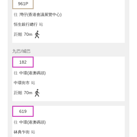
961P
往
灣仔(香港會議展覽中心)
恒生銀行總行
站
距離
70m
九巴/城巴
182
往
中環(港澳碼頭)
中環街市
站
距離
70m
619
往
中環(港澳碼頭)
砵典乍街
站