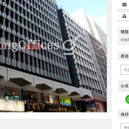
樓盤
此物
>
香港
分享
保持