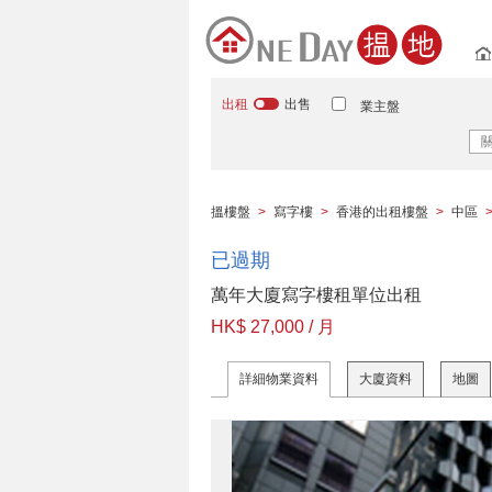
出租
出售
業主盤
搵樓盤
>
寫字樓
>
香港的出租樓盤
>
中區
已過期
萬年大廈寫字樓租單位出租
HK$ 27,000 / 月
詳細物業資料
大廈資料
地圖