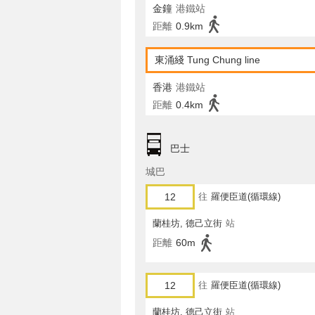
金鐘
港鐵站
距離
0.9km
東涌綫 Tung Chung line
香港
港鐵站
距離
0.4km
巴士
城巴
12
往
羅便臣道(循環線)
蘭桂坊, 德己立街
站
距離
60m
12
往
羅便臣道(循環線)
蘭桂坊, 德己立街
站