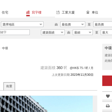
住宅
寫字樓
工業大廈
車位
選擇地區
由
最低價
至
最高價
建築面績
由
最細
至
最大
中環
>
中環
建築
此物
建築面積
360
呎
@HK$ 75
/ 呎 / 月
上次更新日期
2023年11月30日
街景