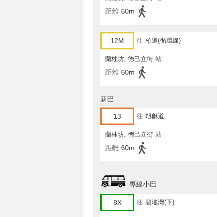
距離
60m
12M
往
柏道(循環線)
蘭桂坊, 德己立街
站
距離
60m
新巴
13
往
旭龢道
蘭桂坊, 德己立街
站
距離
60m
專線小巴
8X
往
碧瑤灣(下)