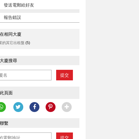
發送電郵給好友
報告錯誤
在相同大廈
業的其它出租盤
(5)
大廈搜尋
提交
此頁面
聯繫
提交