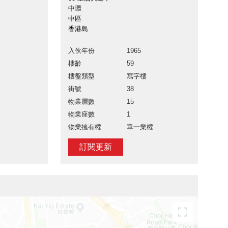
中環
中區
香港島
入伙年份
1965
樓齡
59
樓盤類型
寫字樓
街號
38
物業層數
15
物業座數
1
物業擁有權
單一業權
訂閱更新