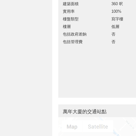
建築面積
360 呎
實用率
100%
樓盤類型
寫字樓
樓層
低層
包括政府差餉
否
包括管理費
否
萬年大廈的交通站點