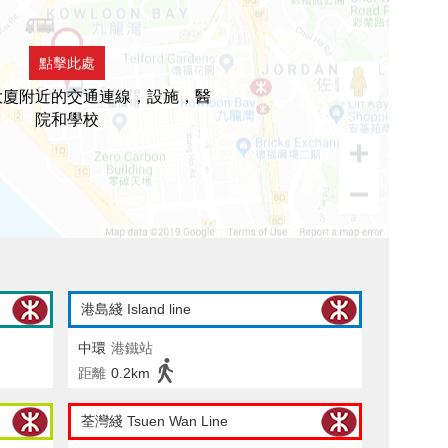
點擊此處
大廈附近的交通連線，設施，醫
院和學校
港島綫 Island line
中環
港鐵站
距離
0.2km
荃灣綫 Tsuen Wan Line