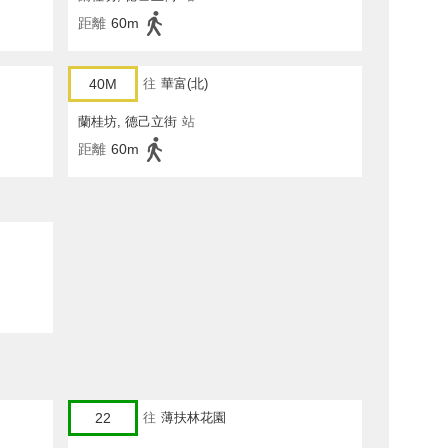
距離
60m
40M
往
華富(北)
蘭桂坊, 德己立街
站
距離
60m
22
往
薄扶林花園