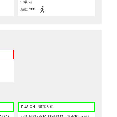
中環
站
距離
300m
FUSION - 堅都大廈
9號舖
香港上環堅道80-88號堅都大廈地下a,b,c號