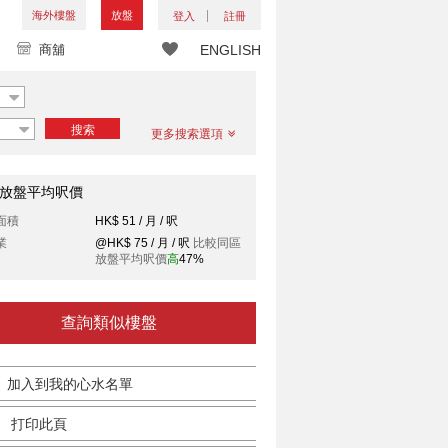
海外樓盤
放盤
登入
註冊
商舖
ENGLISH
搜索
更多搜索選項
放盤平均呎價
面積
HK$ 51 / 月 / 呎
業
@HK$ 75 / 月 / 呎
比較同區
放盤平均呎價
高
47%
查詢類似樓盤
加入到我的心水名單
打印此頁