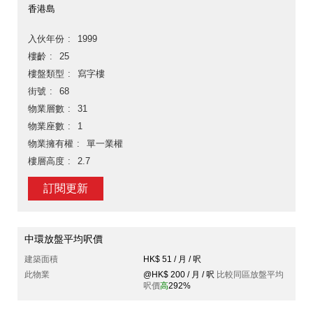
香港島
入伙年份
1999
樓齡
25
樓盤類型
寫字樓
街號
68
物業層數
31
物業座數
1
物業擁有權
單一業權
樓層高度
2.7
訂閱更新
中環放盤平均呎價
建築面積
HK$ 51 / 月 / 呎
此物業
@HK$ 200 / 月 / 呎
比較同區放盤平均
呎價
高
292%