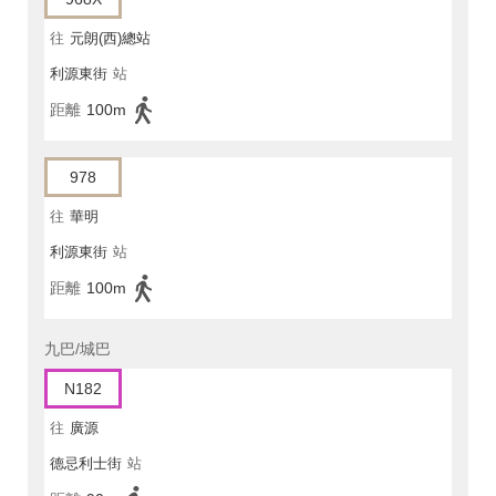
往
元朗(西)總站
利源東街
站
距離
100m
978
往
華明
利源東街
站
距離
100m
九巴/城巴
N182
往
廣源
德忌利士街
站