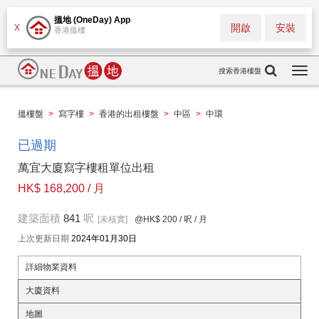
搵地 (OneDay) App
開啟
安裝
X
香港搵樓
搜索香港樓盤
Togg
navi
搵樓盤
>
寫字樓
>
香港的出租樓盤
>
中區
>
中環
已過期
萬宜大廈寫字樓租單位出租
HK$ 168,200 / 月
建築面積
841
呎
[未核實]
@HK$ 200
/ 呎 / 月
上次更新日期
2024年01月30日
詳細物業資料
大廈資料
地圖