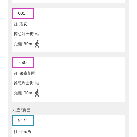
681P
往
耀安
德忌利士街
站
距離
90m
690
往
康盛花園
德忌利士街
站
距離
90m
九巴/新巴
N121
往
牛頭角