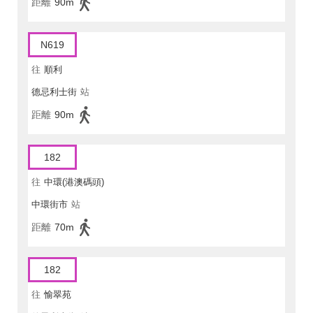
距離
90m
N619
往
順利
德忌利士街
站
距離
90m
182
往
中環(港澳碼頭)
中環街市
站
距離
70m
182
往
愉翠苑