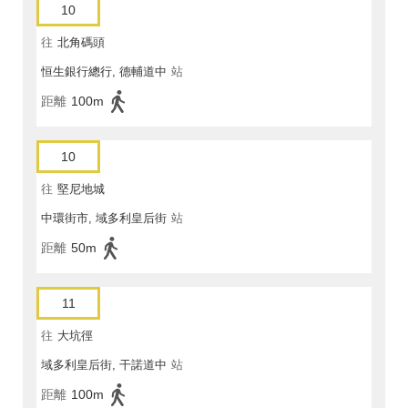
10
往
北角碼頭
恒生銀行總行, 德輔道中
站
距離
100m
10
往
堅尼地城
中環街市, 域多利皇后街
站
距離
50m
11
往
大坑徑
域多利皇后街, 干諾道中
站
距離
100m