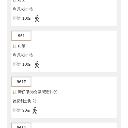
利源東街
站
距離
100m
961
往
山景
利源東街
站
距離
100m
961P
往
灣仔(香港會議展覽中心)
德忌利士街
站
距離
90m
968X