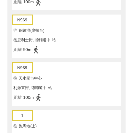
距離
100m
N969
往
銅鑼灣(摩頓台)
德忌利士街, 德輔道中
站
距離
90m
N969
往
天水圍市中心
利源東街, 德輔道中
站
距離
100m
1
往
跑馬地(上)