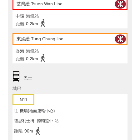
荃灣綫 Tsuen Wan Line
中環
港鐵站
距離
0.2km
東涌綫 Tung Chung line
香港
港鐵站
距離
0.2km
巴士
城巴
N11
往
機場(地面運輸中心)
德忌利士街, 德輔道中
站
距離
90m