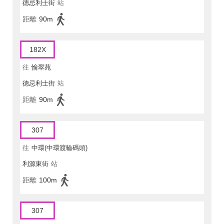
德忌利士街
站
距離
90m
182X
往
愉翠苑
德忌利士街
站
距離
90m
307
往
中環(中環渡輪碼頭)
利源東街
站
距離
100m
307