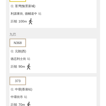
往
荃灣(愉景新城)
利源東街, 德輔道中
站
距離
100m
九巴
N368
往
元朗(西)
德忌利士街
站
距離
90m
373
往
中環(香港站)
中環街市
站
距離
70m