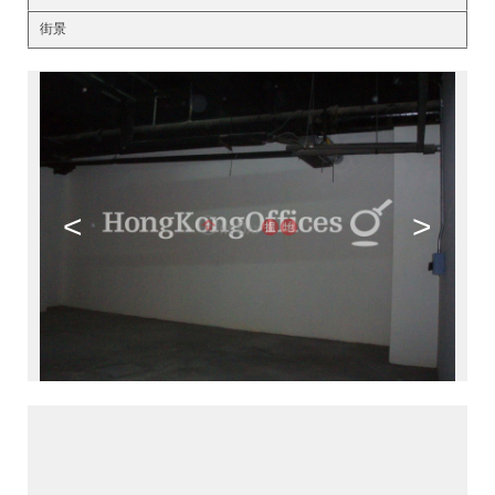
街景
<
>