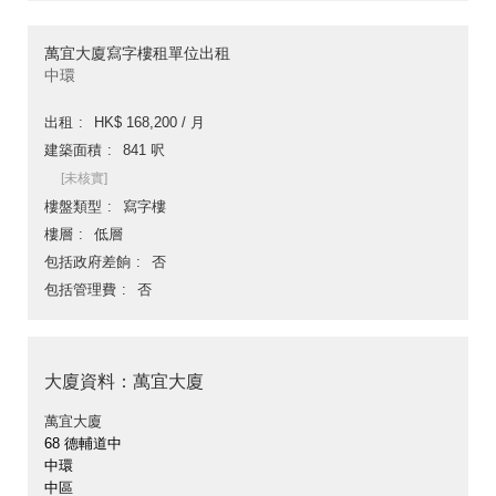
萬宜大廈寫字樓租單位出租
中環
出租
HK$ 168,200 / 月
建築面積
841 呎
[未核實]
樓盤類型
寫字樓
樓層
低層
包括政府差餉
否
包括管理費
否
大廈資料：萬宜大廈
萬宜大廈
68 德輔道中
中環
中區