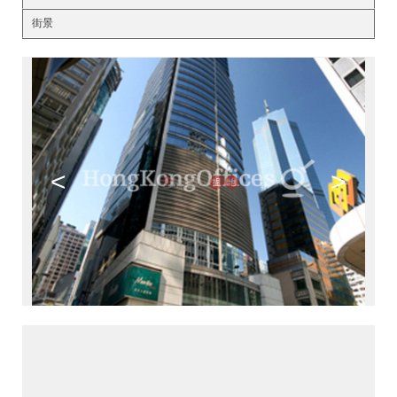
街景
<
>