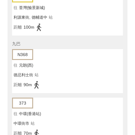
往
荃灣(愉景新城)
利源東街, 德輔道中
站
距離
100m
九巴
N368
往
元朗(西)
德忌利士街
站
距離
90m
373
往
中環(香港站)
中環街市
站
距離
70m