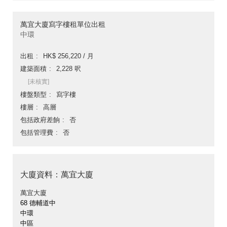
萬宜大廈寫字樓租單位出租
中環
出租
HK$ 256,220 / 月
建築面積
2,228 呎
[未核實]
樓盤類型
寫字樓
樓層
高層
包括政府差餉
否
包括管理費
否
大廈資料：萬宜大廈
萬宜大廈
68 德輔道中
中環
中區