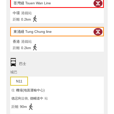
荃灣綫 Tsuen Wan Line
中環
港鐵站
距離
0.2km
東涌綫 Tung Chung line
香港
港鐵站
距離
0.2km
巴士
城巴
N11
往
機場(地面運輸中心)
德忌利士街, 德輔道中
站
距離
90m