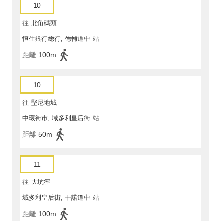
10
往
北角碼頭
恒生銀行總行, 德輔道中
站
距離
100m
10
往
堅尼地城
中環街市, 域多利皇后街
站
距離
50m
11
往
大坑徑
域多利皇后街, 干諾道中
站
距離
100m