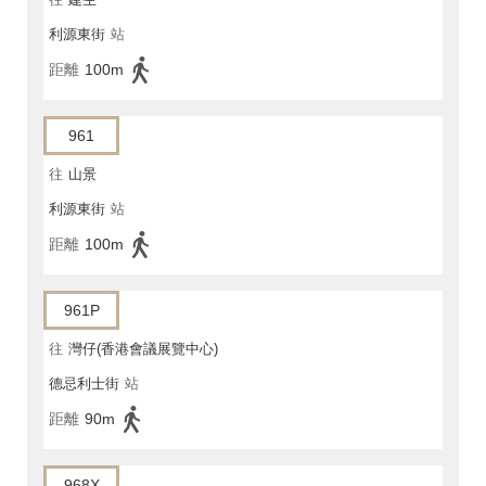
利源東街
站
距離
100m
961
往
山景
利源東街
站
距離
100m
961P
往
灣仔(香港會議展覽中心)
德忌利士街
站
距離
90m
968X