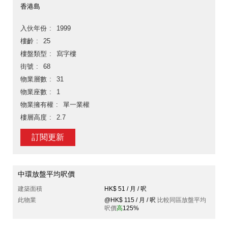
香港島
入伙年份
1999
樓齡
25
樓盤類型
寫字樓
街號
68
物業層數
31
物業座數
1
物業擁有權
單一業權
樓層高度
2.7
訂閱更新
中環放盤平均呎價
建築面積
HK$ 51 / 月 / 呎
此物業
@HK$ 115 / 月 / 呎
比較同區放盤平均
呎價
高
125%