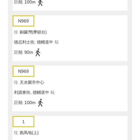
距離
100m
N969
往
銅鑼灣(摩頓台)
德忌利士街, 德輔道中
站
距離
90m
N969
往
天水圍市中心
利源東街, 德輔道中
站
距離
100m
1
往
跑馬地(上)