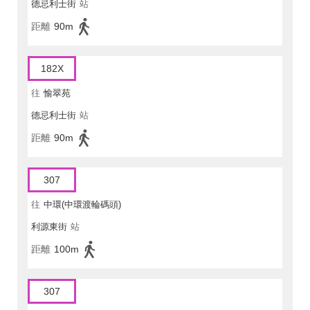
德忌利士街
站
距離
90m
182X
往
愉翠苑
德忌利士街
站
距離
90m
307
往
中環(中環渡輪碼頭)
利源東街
站
距離
100m
307