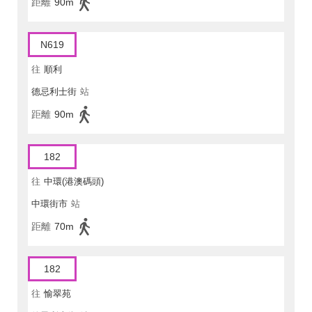
距離
90m
N619
往
順利
德忌利士街
站
距離
90m
182
往
中環(港澳碼頭)
中環街市
站
距離
70m
182
往
愉翠苑