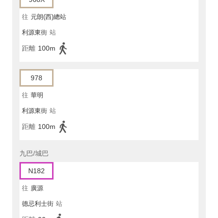
往
元朗(西)總站
利源東街
站
距離
100m
978
往
華明
利源東街
站
距離
100m
九巴/城巴
N182
往
廣源
德忌利士街
站