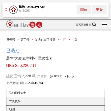
搵地 (OneDay) App
開啟
安裝
X
香港搵樓
搜索香港樓盤
Togg
navi
搵樓盤
>
寫字樓
>
香港的出租樓盤
>
中區
>
中環
已過期
萬宜大廈寫字樓租單位出租
HK$ 256,220 / 月
建築面積
2,228
呎
[未核實]
@HK$ 115
/ 呎 / 月
上次更新日期
2023年10月30日
詳細物業資料
大廈資料
地圖