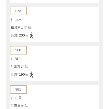
673
往
上水
德忌利士街
站
距離
200m
960
往
建生
利源東街
站
距離
190m
961
往
山景
利源東街
站