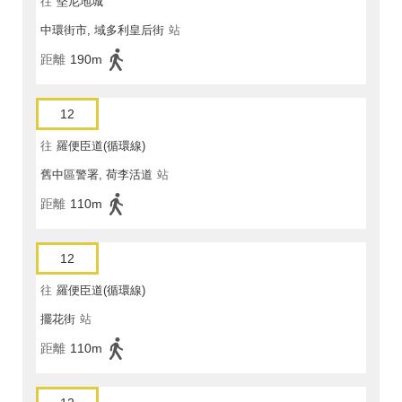
往
堅尼地城
中環街市, 域多利皇后街
站
距離
190m
12
往
羅便臣道(循環線)
舊中區警署, 荷李活道
站
距離
110m
12
往
羅便臣道(循環線)
擺花街
站
距離
110m