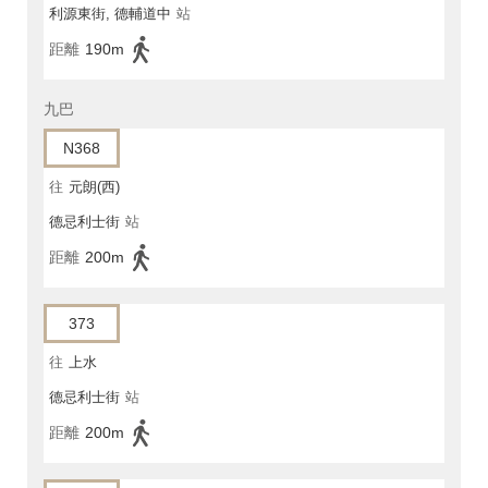
利源東街, 德輔道中
站
距離
190m
九巴
N368
往
元朗(西)
德忌利士街
站
距離
200m
373
往
上水
德忌利士街
站
距離
200m