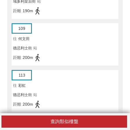
域多利皇后街
站
距離
190m
109
往
何文田
德忌利士街
站
距離
200m
113
往
彩虹
德忌利士街
站
距離
200m
查詢類似樓盤
301