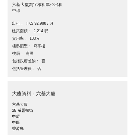
六基大廈寫字樓租單位出租
中環
出租
HK$ 92,988 / 月
建築面積
2,214 呎
實用率
100%
樓盤類型
寫字樓
樓層
高層
包括政府差餉
否
包括管理費
否
大廈資料：六基大廈
六基大廈
39 威靈頓街
中環
中區
香港島