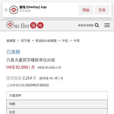
搵地 (OneDay) App
開啟
安裝
X
香港搵樓
搜索香港樓盤
Togg
navi
搵樓盤
>
寫字樓
>
香港的出租樓盤
>
中區
>
中環
已過期
六基大廈寫字樓租單位出租
HK$ 92,988 / 月
HK$ 97,416 / 月
建築面積
2,214
呎
@HK$ 44
/ 呎 / 月
上次降價日期
2023年07月02日
大廈資料
地圖
街景