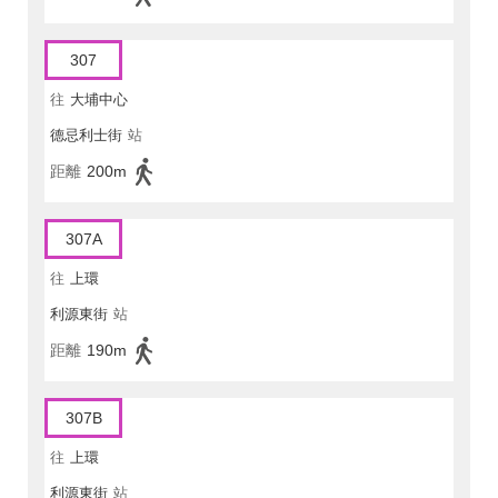
307
往
大埔中心
德忌利士街
站
距離
200m
307A
往
上環
利源東街
站
距離
190m
307B
往
上環
利源東街
站