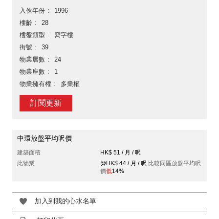
入伙年份
1996
樓齡
28
樓盤類型
寫字樓
街號
39
物業層數
24
物業座數
1
物業擁有權
多業權
訂閱更新
中環放盤平均呎價
建築面積
HK$ 51 / 月 / 呎
此物業
@HK$ 44 / 月 / 呎
比較同區放盤平均呎
價
低
14%
加入到我的心水名單