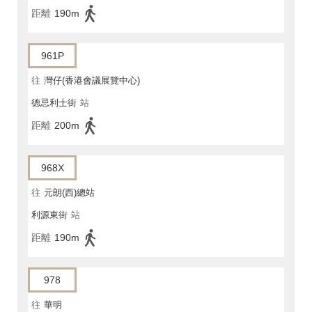
距離
190m
961P
往
灣仔(香港會議展覽中心)
德忌利士街
站
距離
200m
968X
往
元朗(西)總站
利源東街
站
距離
190m
978
往
華明