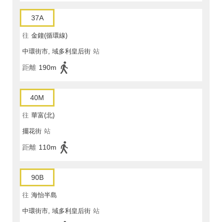
37A
往
金鐘(循環線)
中環街市, 域多利皇后街
站
距離
190m
40M
往
華富(北)
擺花街
站
距離
110m
90B
往
海怡半島
中環街市, 域多利皇后街
站