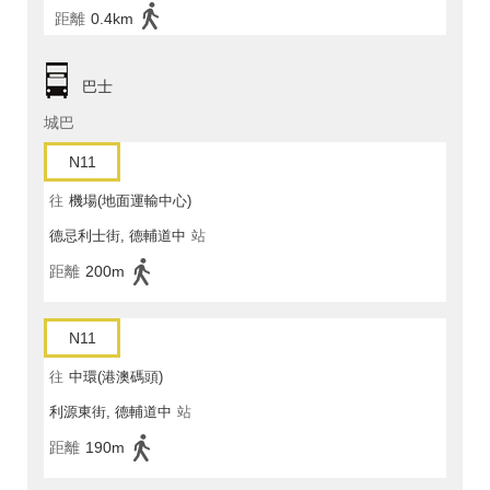
距離
0.4km
巴士
城巴
N11
往
機場(地面運輸中心)
德忌利士街, 德輔道中
站
距離
200m
N11
往
中環(港澳碼頭)
利源東街, 德輔道中
站
距離
190m