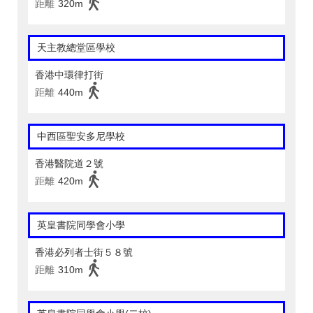
距離
320m
天主教總堂區學校
香港中環律打街
距離
440m
中西區聖安多尼學校
香港醫院道２號
距離
420m
英皇書院同學會小學
香港必列者士街５８號
距離
310m