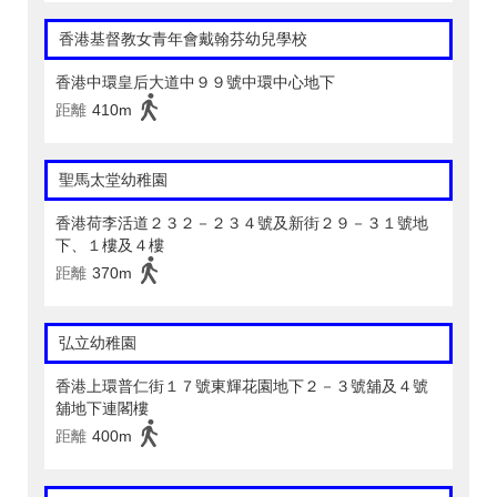
香港基督教女青年會戴翰芬幼兒學校
香港中環皇后大道中９９號中環中心地下
距離
410m
聖馬太堂幼稚園
香港荷李活道２３２－２３４號及新街２９－３１號地
下、１樓及４樓
距離
370m
弘立幼稚園
香港上環普仁街１７號東輝花園地下２－３號舖及４號
舖地下連閣樓
距離
400m