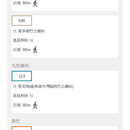
距離
80m
936
往
梨木樹巴士總站
急庇利街
站
距離
80m
九巴/新巴
113
往
堅尼地城(卑路乍灣臨時巴士總站)
急庇利街
站
距離
80m
新巴