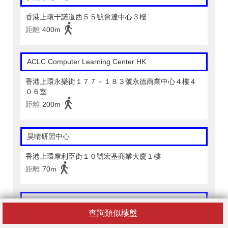
香港上環干諾道西５５號會達中心３樓
距離
400m
ACLC Computer Learning Center HK
香港上環永樂街１７７－１８３號永德商業中心４樓４
０６室
距離
200m
昊晴研習中心
香港上環摩利臣街１０號宏基商業大廈１樓
距離
70m
Aunty Lavina Education Centre (Sheung Wan)
查詢類似樓盤
香港上環皇后大道中３０５－３１３號永業中心１樓Ａ