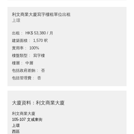
利文商業大廈寫字樓租單位出租
上環
出租
HK$ 53,380 / 月
建築面積
1,570 呎
實用率
100%
樓盤類型
寫字樓
樓層
中層
包括政府差餉
否
包括管理費
否
大廈資料：利文商業大廈
利文商業大廈
105-107 文咸東街
上環
西區