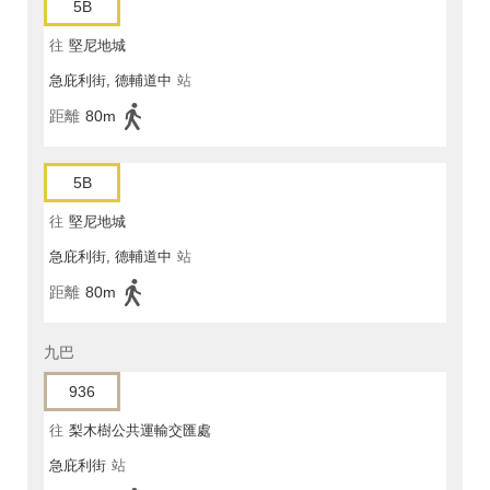
5B
往
堅尼地城
急庇利街, 德輔道中
站
距離
80m
5B
往
堅尼地城
急庇利街, 德輔道中
站
距離
80m
九巴
936
往
梨木樹公共運輸交匯處
急庇利街
站