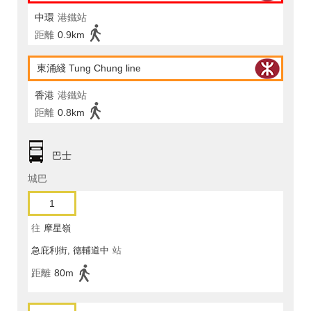
中環
港鐵站
距離
0.9km
東涌綫 Tung Chung line
香港
港鐵站
距離
0.8km
巴士
城巴
1
往
摩星嶺
急庇利街, 德輔道中
站
距離
80m