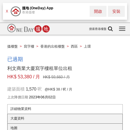
搵地 (OneDay) App
開啟
安裝
X
香港搵樓
搜索香港樓盤
Togg
navi
搵樓盤
>
寫字樓
>
香港的出租樓盤
>
西區
>
上環
已過期
利文商業大廈寫字樓租單位出租
HK$ 53,380 / 月
HK$ 59,660 / 月
建築面積
1,570
呎
@HK$ 38
/ 呎 / 月
上次降價日期
2023年06月02日
詳細物業資料
大廈資料
地圖