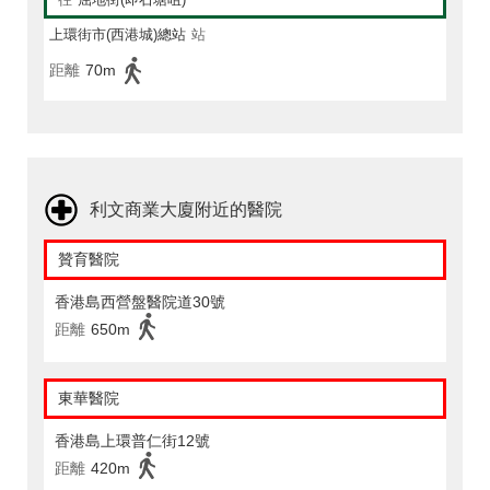
上環街市(西港城)總站
站
距離
70m
利文商業大廈附近的醫院
贊育醫院
香港島西營盤醫院道30號
距離
650m
東華醫院
香港島上環普仁街12號
距離
420m