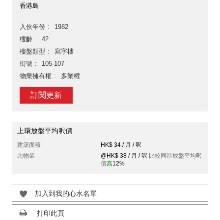
香港島
入伙年份
1982
樓齡
42
樓盤類型
寫字樓
街號
105-107
物業擁有權
多業權
訂閱更新
上環放盤平均呎價
建築面積
HK$ 34 / 月 / 呎
此物業
@HK$ 38 / 月 / 呎
比較同區放盤平均呎
價
高
12%
加入到我的心水名單
打印此頁