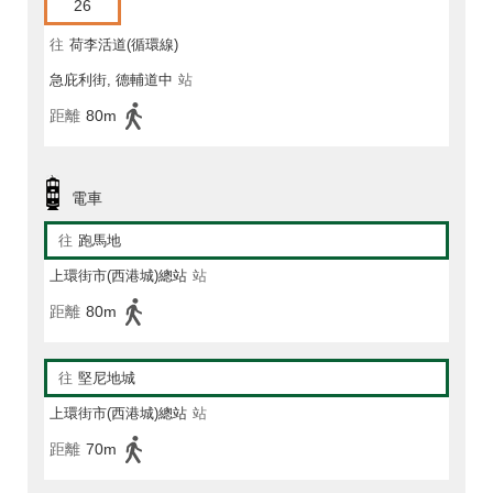
26
往
荷李活道(循環線)
急庇利街, 德輔道中
站
距離
80m
電車
往
跑馬地
上環街市(西港城)總站
站
距離
80m
往
堅尼地城
上環街市(西港城)總站
站
距離
70m