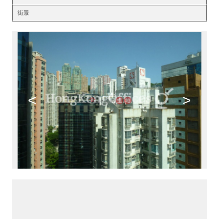
街景
<
>