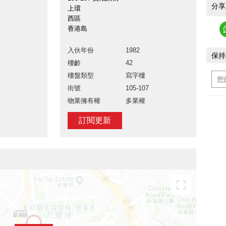
分享
上環
西區
香港島
入伙年份
1982
保持
樓齡
42
樓盤類型
寫字樓
街號
105-107
物業擁有權
多業權
訂閱更新