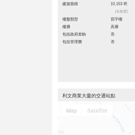
建築面積
10,153 呎
[未核實]
樓盤類型
寫字樓
樓層
高層
包括政府差餉
否
包括管理費
否
利文商業大廈的交通站點