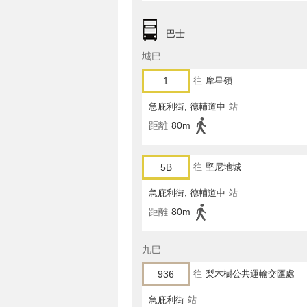
巴士
城巴
1
往
摩星嶺
急庇利街, 德輔道中
站
距離
80m
5B
往
堅尼地城
急庇利街, 德輔道中
站
距離
80m
九巴
936
往
梨木樹公共運輸交匯處
急庇利街
站