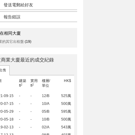
發送電郵給好友
報告錯誤
在相同大廈
業的其它出租盤
(19)
文商業大廈最近的成交紀錄
出售
期
建築
實用
樓層/
HK$
2
2
ft
ft
單位
21-09-15
-
-
12/B
525萬
20-07-15
-
-
10/A
500萬
20-05-29
-
-
05/B
595萬
20-05-18
-
-
10/B
500萬
19-02-13
-
-
02/A
543萬