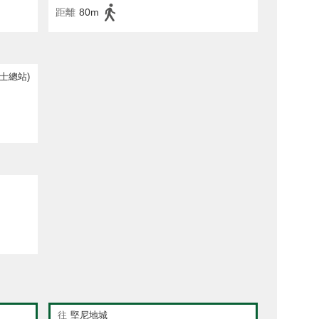
距離
80m
士總站)
往
堅尼地城