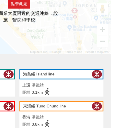
點擊此處
商業大廈附近的交通連線，設
施，醫院和學校
港島綫 Island line
上環
港鐵站
距離
0.1km
東涌綫 Tung Chung line
香港
港鐵站
距離
0.8km