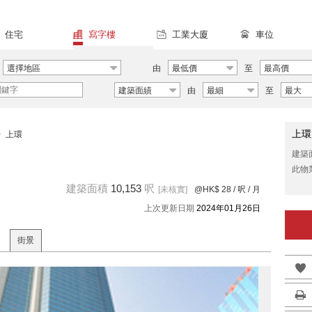
住宅
寫字樓
工業大廈
車位
選擇地區
由
最低價
至
最高價
建築面績
由
最細
至
最大
上環
>
上環
建築
此物
建築面積
10,153
呎
[未核實]
@HK$ 28
/ 呎 / 月
上次更新日期
2024年01月26日
街景