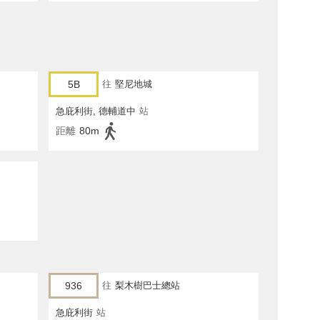
5B
往
堅尼地城
急庇利街, 德輔道中
站
距離
80m
936
往
梨木樹巴士總站
急庇利街
站