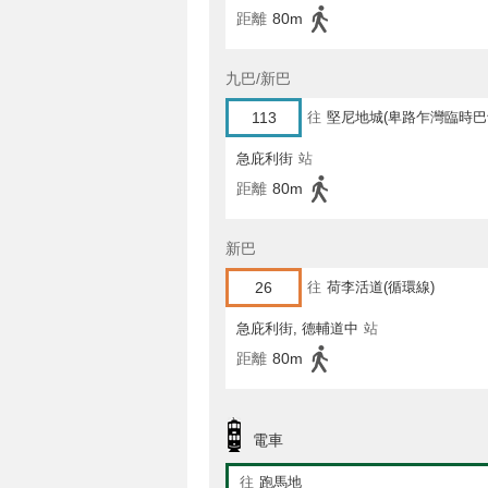
距離
80m
九巴/新巴
113
往
堅尼地城(卑路乍灣臨時巴
急庇利街
站
距離
80m
新巴
26
往
荷李活道(循環線)
急庇利街, 德輔道中
站
距離
80m
電車
往
跑馬地