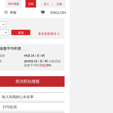
海外樓盤
放盤
登入
註冊
商舖
ENGLISH
搜索
更多搜索選項
放盤平均呎價
面積
HK$ 34 / 月 / 呎
業
@HK$ 28 / 月 / 呎
比較同區
放盤平均呎價
低
18%
查詢類似樓盤
加入到我的心水名單
打印此頁