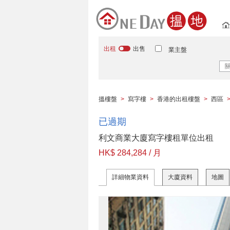
出租
出售
業主盤
搵樓盤
>
寫字樓
>
香港的出租樓盤
>
西區
已過期
利文商業大廈寫字樓租單位出租
HK$ 284,284 / 月
詳細物業資料
大廈資料
地圖