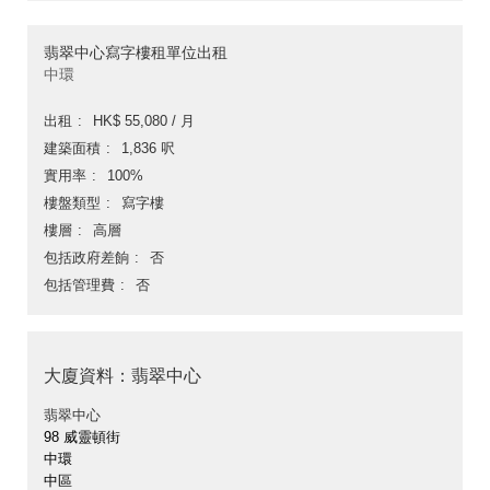
翡翠中心寫字樓租單位出租
中環
出租
HK$ 55,080 / 月
建築面積
1,836 呎
實用率
100%
樓盤類型
寫字樓
樓層
高層
包括政府差餉
否
包括管理費
否
大廈資料：翡翠中心
翡翠中心
98 威靈頓街
中環
中區