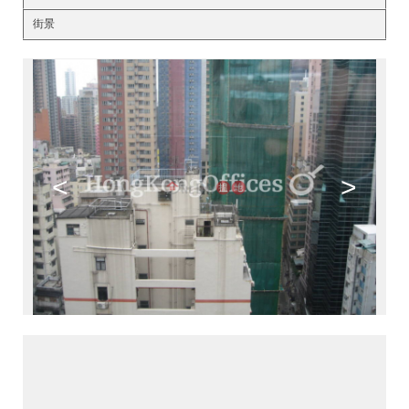
街景
<
>