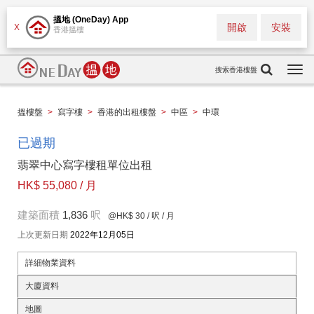
搵地 (OneDay) App
開啟
安裝
X
香港搵樓
搜索香港樓盤
Togg
navi
搵樓盤
>
寫字樓
>
香港的出租樓盤
>
中區
>
中環
已過期
翡翠中心寫字樓租單位出租
HK$ 55,080 / 月
建築面積
1,836
呎
@HK$ 30
/ 呎 / 月
上次更新日期
2022年12月05日
詳細物業資料
大廈資料
地圖