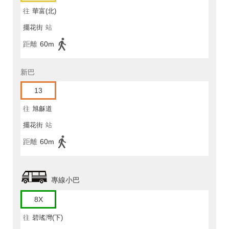
往
華富(北)
擺花街
站
距離
60m
新巴
13
往
旭龢道
擺花街
站
距離
60m
專線小巴
8X
往
碧瑤灣(下)