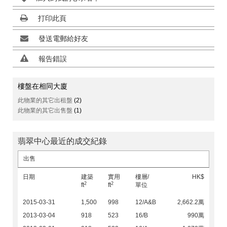
打印此頁
發送電郵給好友
報告錯誤
樓盤在相同大廈
此物業的其它出租盤
(2)
此物業的其它出售盤
(1)
翡翠中心最近的成交紀錄
出售
日期
建築
實用
樓層/
HK$
2
2
ft
ft
單位
2015-03-31
1,500
998
12/A&B
2,662.2萬
2013-03-04
918
523
16/B
990萬