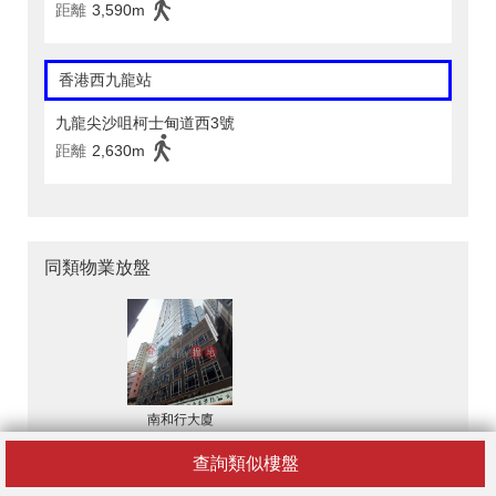
距離
3,590m
香港西九龍站
九龍尖沙咀柯士甸道西3號
距離
2,630m
同類物業放盤
南和行大廈
HK$ 19,900 / 月
查詢類似樓盤
上環794呎寫字樓出租