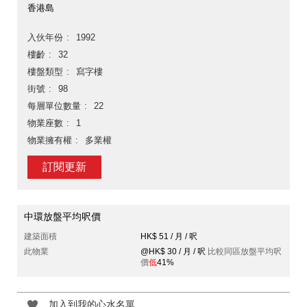
香港島
入伙年份
1992
樓齡
32
樓盤類型
寫字樓
街號
98
每層單位數量
22
物業座數
1
物業擁有權
多業權
訂閱更新
中環放盤平均呎價
建築面積
HK$ 51 / 月 / 呎
此物業
@HK$ 30 / 月 / 呎
比較同區放盤平均呎
價
低
41%
加入到我的心水名單