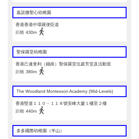
嘉諾撒聖心幼稚園
香港香港中環羅便臣道
距離
430m
聖保羅堂幼稚園
香港己連拿利（鐵崗）聖保羅堂伍庭芳堂及活動室
距離
380m
The Woodland Montessori Academy (Mid-Levels)
香港堅道１１０－１１８號安峰大廈１樓至２樓
距離
440m
多多國際幼稚園（半山）