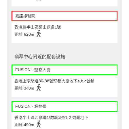
嘉諾撒醫院
香港島半山區舊山頂道1號
距離
620m
翡翠中心附近的配套設施
FUSION - 堅都大廈
香港上環堅道80-88號堅都大廈地下a,b,c號鋪
距離
340m
FUSION - 輝煌臺
香港半山區西摩道1號輝煌臺1-2 號鋪地下
距離
490m