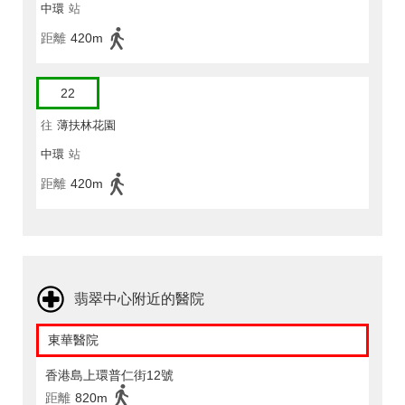
中環
站
距離
420m
22
往
薄扶林花園
中環
站
距離
420m
翡翠中心附近的醫院
東華醫院
香港島上環普仁街12號
距離
820m