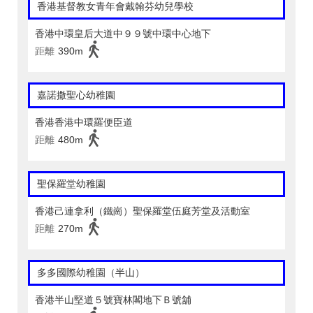
香港基督教女青年會戴翰芬幼兒學校
香港中環皇后大道中９９號中環中心地下
距離
390m
嘉諾撒聖心幼稚園
香港香港中環羅便臣道
距離
480m
聖保羅堂幼稚園
香港己連拿利（鐵崗）聖保羅堂伍庭芳堂及活動室
距離
270m
多多國際幼稚園（半山）
香港半山堅道５號寶林閣地下Ｂ號舖