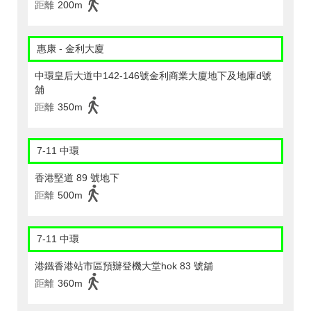
距離
200m
惠康 - 金利大廈
中環皇后大道中142-146號金利商業大廈地下及地庫d號
舖
距離
350m
7-11 中環
香港堅道 89 號地下
距離
500m
7-11 中環
港鐵香港站市區預辦登機大堂hok 83 號舖
距離
360m