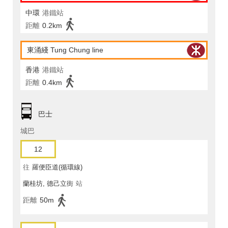
中環
港鐵站
距離
0.2km
東涌綫 Tung Chung line
香港
港鐵站
距離
0.4km
巴士
城巴
12
往
羅便臣道(循環線)
蘭桂坊, 德己立街
站
距離
50m