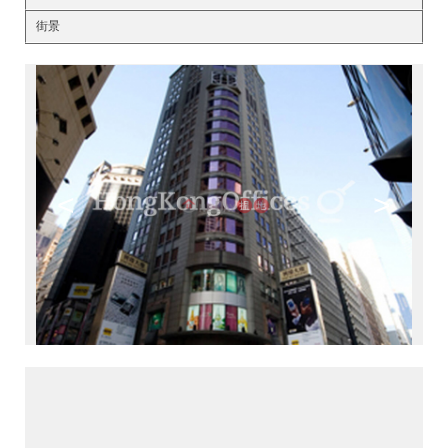
街景
<
>