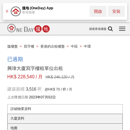
搵地 (OneDay) App
開啟
安裝
X
香港搵樓
搜索香港樓盤
Togg
navi
搵樓盤
>
寫字樓
>
香港的出租樓盤
>
中區
>
中環
已過期
興瑋大廈寫字樓租單位出租
HK$ 228,540 / 月
HK$ 246,120 / 月
建築面積
3,516
呎
@HK$ 70
/ 呎 / 月
上次降價日期
2023年07月02日
詳細物業資料
大廈資料
地圖