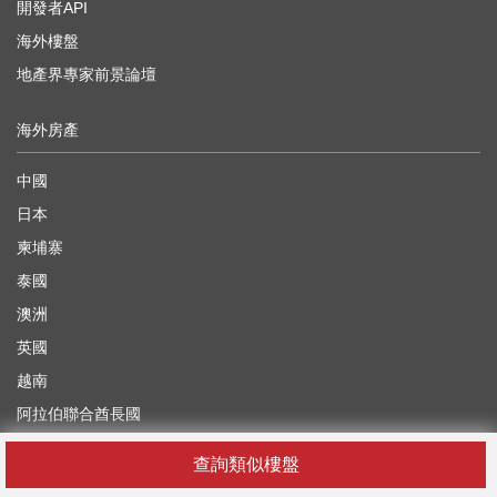
開發者API
海外樓盤
地產界專家前景論壇
海外房產
中國
日本
柬埔寨
泰國
澳洲
英國
越南
阿拉伯聯合酋長國
查詢類似樓盤
你在找什麼？