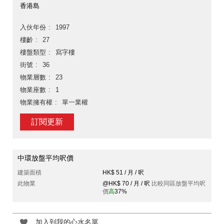
香港島
入伙年份
1997
樓齡
27
樓盤類型
寫字樓
街號
36
物業層數
23
物業座數
1
物業擁有權
單一業權
訂閱更新
中環放盤平均呎價
建築面積
HK$ 51 / 月 / 呎
此物業
@HK$ 70 / 月 / 呎
比較同區放盤平均呎
價
高
37%
加入到我的心水名單