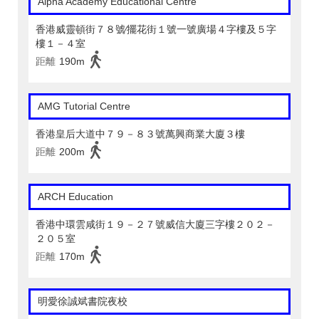
Alpha Academy Educational Centre
香港威靈頓街７８號∕擺花街１號一號廣場４字樓及５字
樓１－４室
距離
190m
AMG Tutorial Centre
香港皇后大道中７９－８３號萬興商業大廈３樓
距離
200m
ARCH Education
香港中環雲咸街１９－２７號威信大廈三字樓２０２－
２０５室
距離
170m
明愛徐誠斌書院夜校