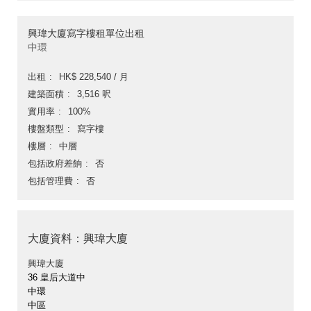
興瑋大廈寫字樓租單位出租
中環
出租
HK$ 228,540 / 月
建築面積
3,516 呎
實用率
100%
樓盤類型
寫字樓
樓層
中層
包括政府差餉
否
包括管理費
否
大廈資料：興瑋大廈
興瑋大廈
36 皇后大道中
中環
中區