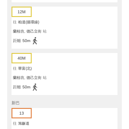
12M
往
柏道(循環線)
蘭桂坊, 德己立街
站
距離
50m
40M
往
華富(北)
蘭桂坊, 德己立街
站
距離
50m
新巴
13
往
旭龢道