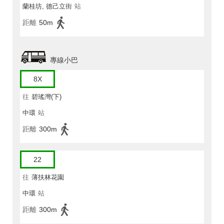
蘭桂坊, 德己立街
站
距離
50m
專線小巴
8X
往
碧瑤灣(下)
中環
站
距離
300m
22
往
薄扶林花園
中環
站
距離
300m