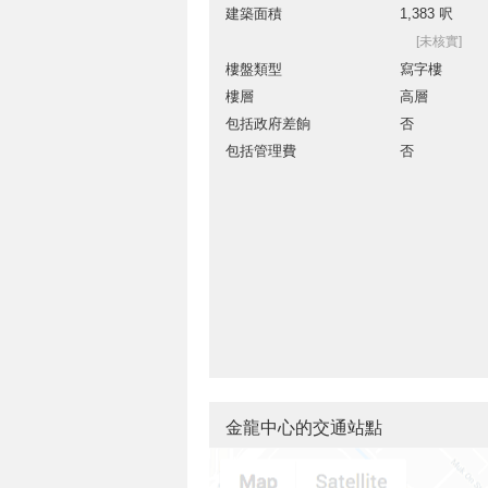
建築面積
1,383 呎
[未核實]
樓盤類型
寫字樓
樓層
高層
包括政府差餉
否
包括管理費
否
金龍中心的交通站點