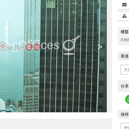
樓盤
此物
>
香港
分享
保持