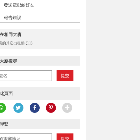
發送電郵給好友
報告錯誤
在相同大廈
業的其它出租盤
(11)
大廈搜尋
提交
此頁面
聯繫
提交