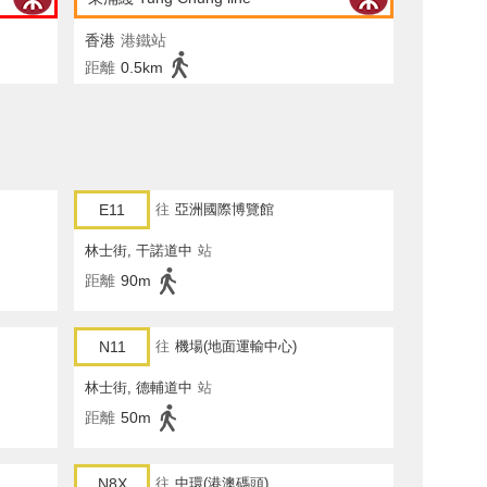
香港
港鐵站
距離
0.5km
E11
往
亞洲國際博覽館
林士街, 干諾道中
站
距離
90m
N11
往
機場(地面運輸中心)
林士街, 德輔道中
站
距離
50m
N8X
往
中環(港澳碼頭)