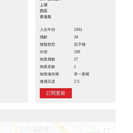
上環
西區
香港島
入伙年份
1991
樓齡
34
樓盤類型
寫字樓
街號
188
物業層數
27
物業座數
1
物業擁有權
單一業權
樓層高度
2.5
訂閱更新