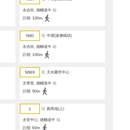
永吉街, 德輔道中
站
距離
100m
N90
往
中環(港澳碼頭)
永吉街, 德輔道中
站
距離
100m
N969
往
天水圍市中心
文華里, 德輔道中
站
距離
90m
1
往
跑馬地(上)
永安中心, 德輔道中
站
距離
60m