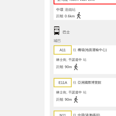
中環
港鐵站
距離
0.6km
巴士
城巴
A11
往
機場(地面運輸中心)
林士街, 干諾道中
站
距離
90m
E11A
往
亞洲國際博覽館
林士街, 干諾道中
站
距離
90m
N11
往
中環(港澳碼頭)