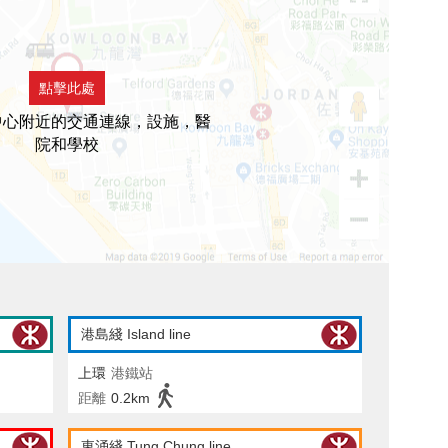
點擊此處
中心附近的交通連線，設施，醫
院和學校
港島綫 Island line
上環
港鐵站
距離
0.2km
東涌綫 Tung Chung line