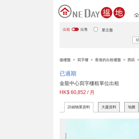
出租
出售
業主盤
搵樓盤
>
寫字樓
>
香港的出租樓盤
>
西區
已過期
金龍中心寫字樓租單位出租
HK$ 60,852 / 月
詳細物業資料
大廈資料
地圖