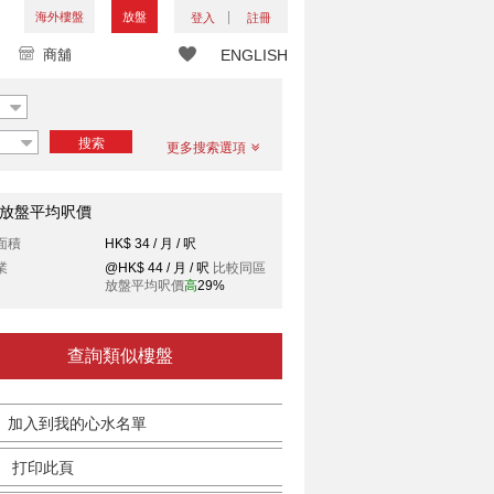
海外樓盤
放盤
登入
註冊
商舖
ENGLISH
搜索
更多搜索選項
放盤平均呎價
面積
HK$ 34 / 月 / 呎
業
@HK$ 44 / 月 / 呎
比較同區
放盤平均呎價
高
29%
查詢類似樓盤
加入到我的心水名單
打印此頁