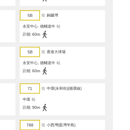
5B
往
銅鑼灣
永安中心, 德輔道中
站
距離
60m
5B
往
香港大球場
永安中心, 德輔道中
站
距離
60m
71
往
中環(永和街)(循環線)
中環
站
距離
90m
788
往
小西灣(藍灣半島)