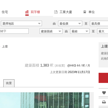
住宅
寫字樓
工業大廈
車位
選擇地區
由
最低價
至
最高價
建築面績
由
最細
至
最大
上環
>
上環
建築
此物
建築面積
1,383
呎
[未核實]
@HK$ 44
/ 呎 / 月
上次更新日期
2023年11月17日
街景