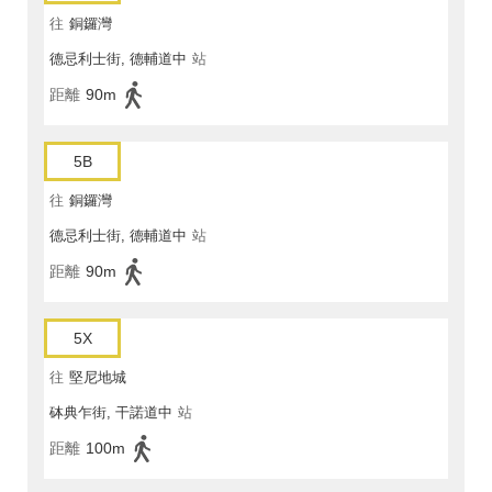
往
銅鑼灣
德忌利士街, 德輔道中
站
距離
90m
5B
往
銅鑼灣
德忌利士街, 德輔道中
站
距離
90m
5X
往
堅尼地城
砵典乍街, 干諾道中
站
距離
100m