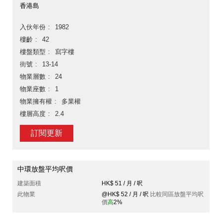
香港島
入伙年份
1982
樓齡
42
樓盤類型
寫字樓
街號
13-14
物業層數
24
物業座數
1
物業擁有權
多業權
樓層高度
2.4
訂閱更新
中環放盤平均呎價
建築面積
HK$ 51 / 月 / 呎
此物業
@HK$ 52 / 月 / 呎
比較同區放盤平均呎
價
高
2%