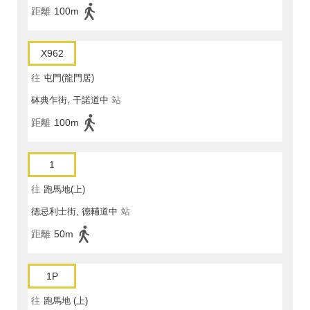
距離
100m
X962
往
屯門(龍門居)
砵典乍街, 干諾道中
站
距離
100m
1
往
跑馬地(上)
德忌利士街, 德輔道中
站
距離
50m
1P
往
跑馬地 (上)