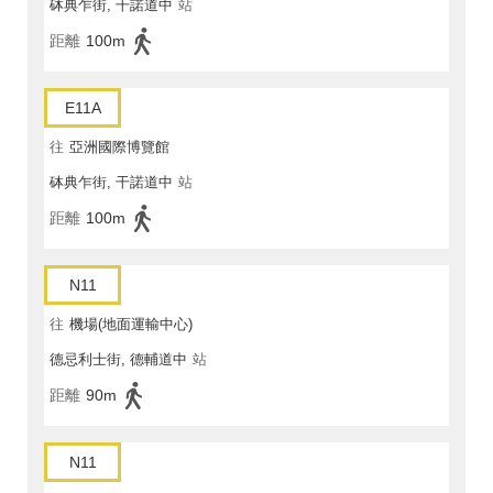
砵典乍街, 干諾道中
站
距離
100m
E11A
往
亞洲國際博覽館
砵典乍街, 干諾道中
站
距離
100m
N11
往
機場(地面運輸中心)
德忌利士街, 德輔道中
站
距離
90m
N11