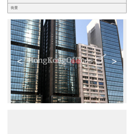
街景
<
>