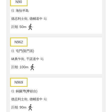
N90
往
海怡半島
德忌利士街, 德輔道中
站
距離
50m
N962
往
屯門(龍門居)
砵典乍街, 干諾道中
站
距離
100m
N969
往
銅鑼灣(摩頓台)
德忌利士街, 德輔道中
站
距離
90m