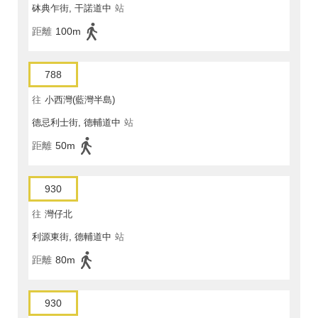
砵典乍街, 干諾道中
站
距離
100m
788
往
小西灣(藍灣半島)
德忌利士街, 德輔道中
站
距離
50m
930
往
灣仔北
利源東街, 德輔道中
站
距離
80m
930