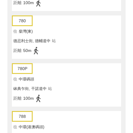
距離
100m
780
往
柴灣(東)
德忌利士街, 德輔道中
站
距離
50m
780P
往
中環碼頭
砵典乍街, 干諾道中
站
距離
100m
788
往
中環(港澳碼頭)