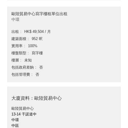
歐陸貿易中心寫字樓租單位出租
中環
出租
HK$ 49,504 / 月
建築面積
952 呎
實用率
100%
樓盤類型
寫字樓
樓層
未知
包括政府差餉
否
包括管理費
否
大廈資料：歐陸貿易中心
歐陸貿易中心
13-14 干諾道中
中環
中區