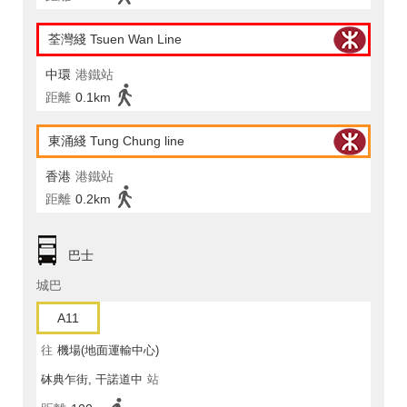
荃灣綫 Tsuen Wan Line
中環
港鐵站
距離
0.1km
東涌綫 Tung Chung line
香港
港鐵站
距離
0.2km
巴士
城巴
A11
往
機場(地面運輸中心)
砵典乍街, 干諾道中
站