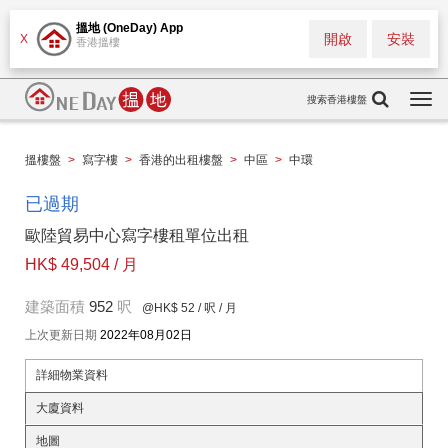
搵地 (OneDay) App
開啟
安裝
X
香港搵樓
搜索香港樓盤
Togg
navi
搵樓盤
>
寫字樓
>
香港的出租樓盤
>
中區
>
中環
已過期
歐陸貿易中心寫字樓租單位出租
HK$ 49,504 / 月
建築面積
952
呎
@HK$ 52
/ 呎 / 月
上次更新日期
2022年08月02日
詳細物業資料
大廈資料
地圖