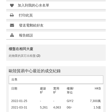
加入到我的心水名單
打印此頁
發送電郵給好友
報告錯誤
樓盤在相同大廈
此物業的其它出租盤
(2)
歐陸貿易中心最近的成交紀錄
出售
日期
建築
實用
樓層/
HK$
2
2
ft
ft
單位
2022-01-25
-
-
G/Y2
7,300萬
2021-03-31
5,261
4,063
06/-
1.5億