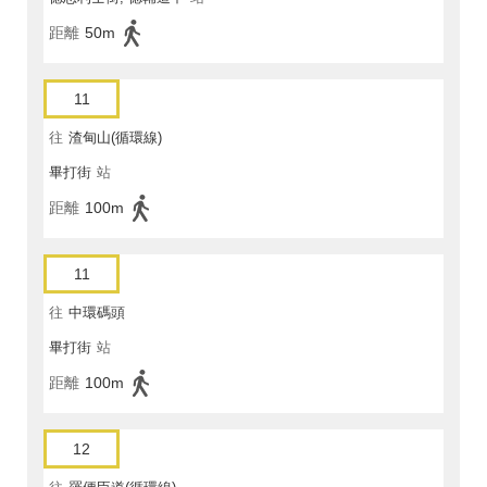
距離
50m
11
往
渣甸山(循環線)
畢打街
站
距離
100m
11
往
中環碼頭
畢打街
站
距離
100m
12