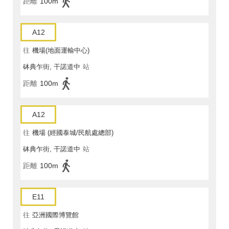
距離
100m
A12
往
機場(地面運輸中心)
砵典乍街, 干諾道中
站
距離
100m
A12
往
機場 (經國泰城/民航處總部)
砵典乍街, 干諾道中
站
距離
100m
E11
往
亞洲國際博覽館