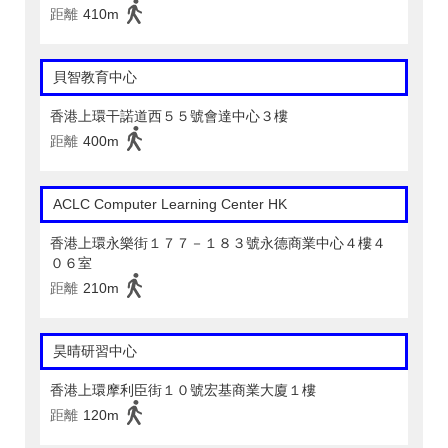
距離
410m
貝智教育中心
香港上環干諾道西５５號會達中心３樓
距離
400m
ACLC Computer Learning Center HK
香港上環永樂街１７７－１８３號永德商業中心４樓４
０６室
距離
210m
昊晴研習中心
香港上環摩利臣街１０號宏基商業大廈１樓
距離
120m