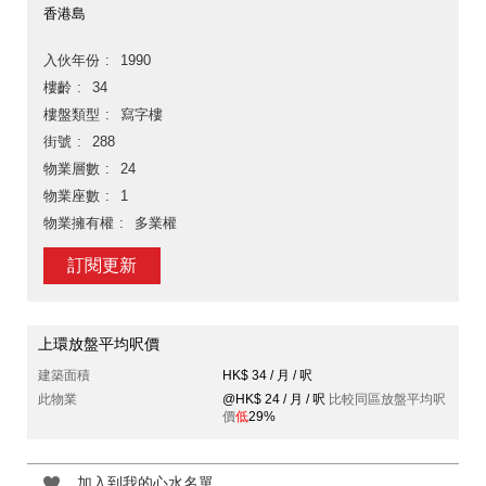
香港島
入伙年份
1990
樓齡
34
樓盤類型
寫字樓
街號
288
物業層數
24
物業座數
1
物業擁有權
多業權
訂閱更新
上環放盤平均呎價
建築面積
HK$ 34 / 月 / 呎
此物業
@HK$ 24 / 月 / 呎
比較同區放盤平均呎
價
低
29%
加入到我的心水名單