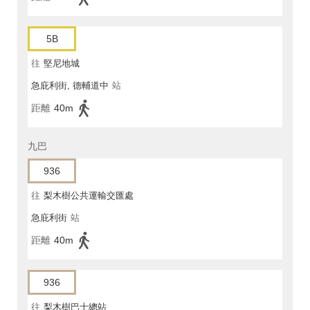
5B
往
堅尼地城
急庇利街, 德輔道中
站
距離
40m
九巴
936
往
梨木樹公共運輸交匯處
急庇利街
站
距離
40m
936
往
梨木樹巴士總站