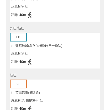
急庇利街
站
距離
40m
九巴/新巴
113
往
堅尼地城(卑路乍灣臨時巴士總站)
急庇利街
站
距離
40m
新巴
26
往
荷李活道(循環線)
急庇利街, 德輔道中
站
距離
40m