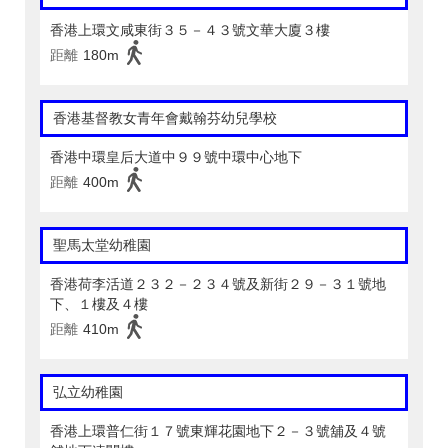
香港上環文咸東街３５－４３號文華大廈３樓
距離
180m
香港基督教女青年會戴翰芬幼兒學校
香港中環皇后大道中９９號中環中心地下
距離
400m
聖馬太堂幼稚園
香港荷李活道２３２－２３４號及新街２９－３１號地
下、１樓及４樓
距離
410m
弘立幼稚園
香港上環普仁街１７號東輝花園地下２－３號舖及４號