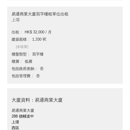
易通商業大廈寫字樓租單位出租
上環
出租
HK$ 32,000 / 月
建築面積
1,330 呎
[未核實]
樓盤類型
寫字樓
樓層
低層
包括政府差餉
否
包括管理費
否
大廈資料：易通商業大廈
易通商業大廈
288 德輔道中
上環
西區