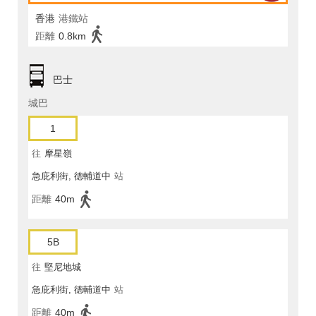
香港
港鐵站
距離
0.8km
巴士
城巴
1
往
摩星嶺
急庇利街, 德輔道中
站
距離
40m
5B
往
堅尼地城
急庇利街, 德輔道中
站
距離
40m