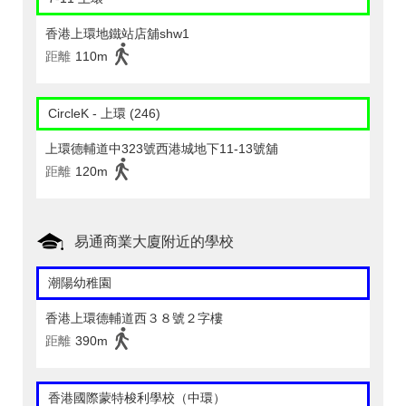
香港上環地鐵站店舖shw1
距離
110m
CircleK - 上環 (246)
上環德輔道中323號西港城地下11-13號舖
距離
120m
易通商業大廈附近的學校
潮陽幼稚園
香港上環德輔道西３８號２字樓
距離
390m
香港國際蒙特梭利學校（中環）