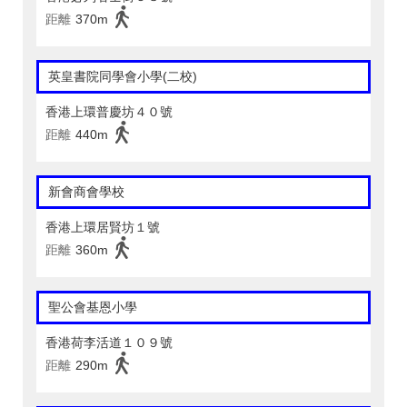
距離
370m
英皇書院同學會小學(二校)
香港上環普慶坊４０號
距離
440m
新會商會學校
香港上環居賢坊１號
距離
360m
聖公會基恩小學
香港荷李活道１０９號
距離
290m