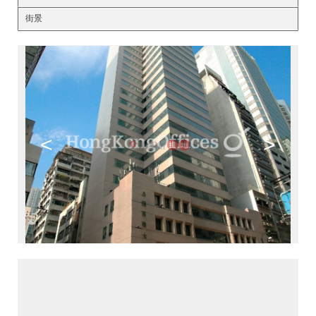
街景
<
>