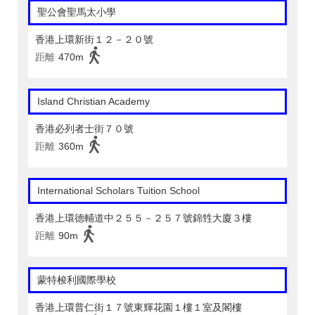
聖公會聖馬太小學
香港上環新街１２－２０號
距離
470m
Island Christian Academy
香港必列者士街７０號
距離
360m
International Scholars Tuition School
香港上環德輔道中２５５－２５７號錦甡大廈３樓
距離
90m
蒙特梭利國際學校
香港上環普仁街１７號東輝花園１樓１室及閣樓