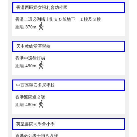
香港西區婦女福利會幼稚園
香港上環必列啫士街６０號地下 １樓及３樓
距離
370m
天主教總堂區學校
香港中環律打街
距離
490m
中西區聖安多尼學校
香港醫院道２號
距離
480m
英皇書院同學會小學
香港必列者士街５８號