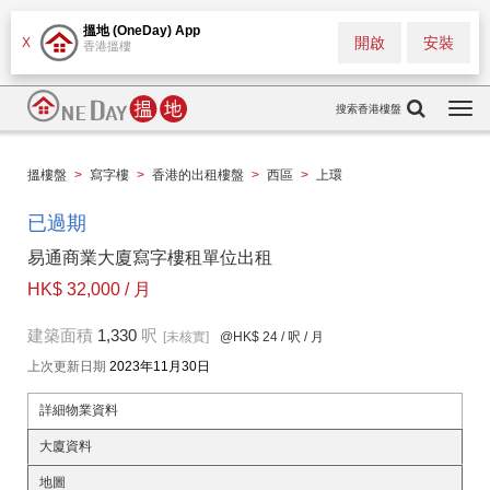
搵地 (OneDay) App
開啟
安裝
X
香港搵樓
搜索香港樓盤
Togg
navi
搵樓盤
>
寫字樓
>
香港的出租樓盤
>
西區
>
上環
已過期
易通商業大廈寫字樓租單位出租
HK$ 32,000 / 月
建築面積
1,330
呎
[未核實]
@HK$ 24
/ 呎 / 月
上次更新日期
2023年11月30日
詳細物業資料
大廈資料
地圖