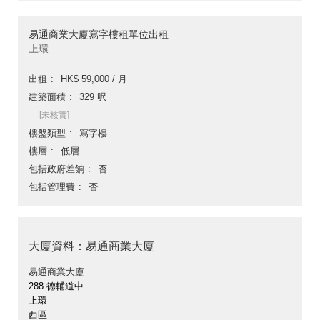
易通商業大廈寫字樓租單位出租
上環
出租
HK$ 59,000 / 月
建築面積
329 呎
[未核實]
樓盤類型
寫字樓
樓層
低層
包括政府差餉
否
包括管理費
否
大廈資料：易通商業大廈
易通商業大廈
288 德輔道中
上環
西區