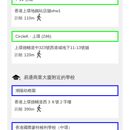
香港上環地鐵站店舖shw1
距離
110m
CircleK - 上環 (246)
上環德輔道中323號西港城地下11-13號舖
距離
120m
易通商業大廈附近的學校
潮陽幼稚園
香港上環德輔道西３８號２字樓
距離
390m
香港國際蒙特梭利學校（中環）