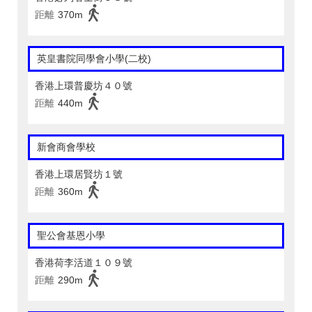
距離
370m
英皇書院同學會小學(二校)
香港上環普慶坊４０號
距離
440m
新會商會學校
香港上環居賢坊１號
距離
360m
聖公會基恩小學
香港荷李活道１０９號
距離
290m