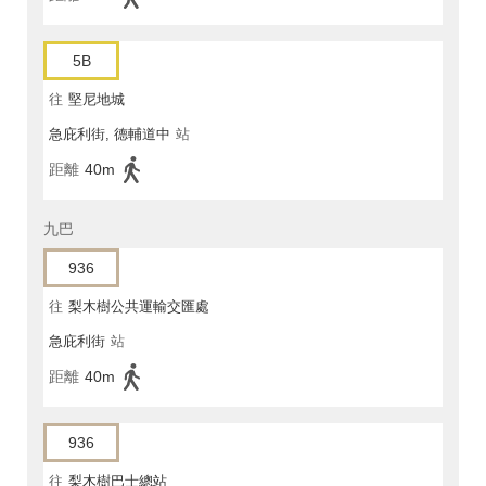
5B
往
堅尼地城
急庇利街, 德輔道中
站
距離
40m
九巴
936
往
梨木樹公共運輸交匯處
急庇利街
站
距離
40m
936
往
梨木樹巴士總站