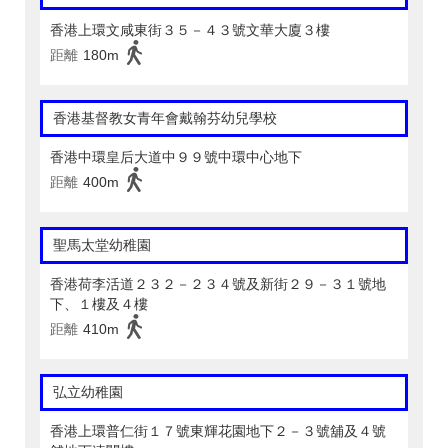
香港上環文咸東街３５－４３號文華大廈３樓
距離
180m
香港基督教女青年會戴翰芬幼兒學校
香港中環皇后大道中９９號中環中心地下
距離
400m
聖馬太堂幼稚園
香港荷李活道２３２－２３４號及新街２９－３１號地
下、１樓及４樓
距離
410m
弘立幼稚園
香港上環普仁街１７號東輝花園地下２－３號舖及４號