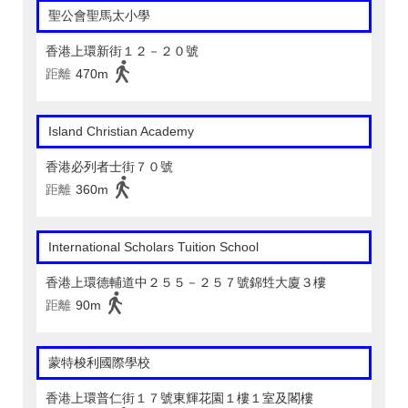
聖公會聖馬太小學
香港上環新街１２－２０號
距離
470m
Island Christian Academy
香港必列者士街７０號
距離
360m
International Scholars Tuition School
香港上環德輔道中２５５－２５７號錦甡大廈３樓
距離
90m
蒙特梭利國際學校
香港上環普仁街１７號東輝花園１樓１室及閣樓