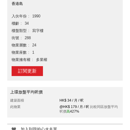
香港島
入伙年份
1990
樓齡
34
樓盤類型
寫字樓
街號
288
物業層數
24
物業座數
1
物業擁有權
多業權
訂閱更新
上環放盤平均呎價
建築面積
HK$ 34 / 月 / 呎
此物業
@HK$ 179 / 月 / 呎
比較同區放盤平均
呎價
高
427%
加入到我的心水名單