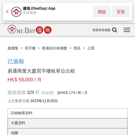
搵地 (OneDay) App
開啟
安裝
X
香港搵樓
搜索香港樓盤
Togg
navi
搵樓盤
>
寫字樓
>
香港的出租樓盤
>
西區
>
上環
已過期
易通商業大廈寫字樓租單位出租
HK$ 59,000 / 月
建築面積
329
呎
[未核實]
@HK$ 179
/ 呎 / 月
上次更新日期
2023年11月30日
詳細物業資料
大廈資料
地圖