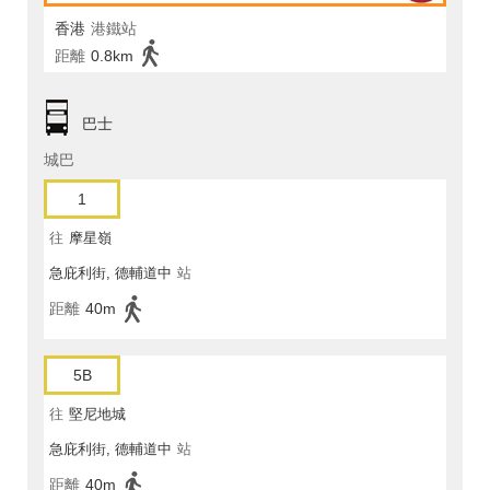
香港
港鐵站
距離
0.8km
巴士
城巴
1
往
摩星嶺
急庇利街, 德輔道中
站
距離
40m
5B
往
堅尼地城
急庇利街, 德輔道中
站
距離
40m