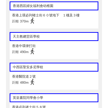
香港西區婦女福利會幼稚園
香港上環必列啫士街６０號地下 １樓及３樓
距離
370m
天主教總堂區學校
香港中環律打街
距離
490m
中西區聖安多尼學校
香港醫院道２號
距離
480m
英皇書院同學會小學
香港必列者士街５８號