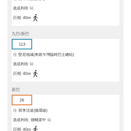
急庇利街
站
距離
40m
九巴/新巴
113
往
堅尼地城(卑路乍灣臨時巴士總站)
急庇利街
站
距離
40m
新巴
26
往
荷李活道(循環線)
急庇利街, 德輔道中
站
距離
40m