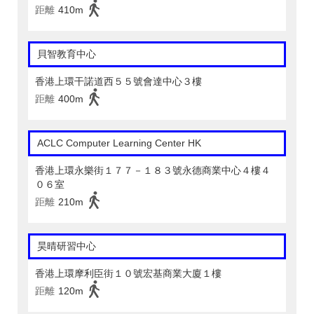
距離
410m
貝智教育中心
香港上環干諾道西５５號會達中心３樓
距離
400m
ACLC Computer Learning Center HK
香港上環永樂街１７７－１８３號永德商業中心４樓４
０６室
距離
210m
昊晴研習中心
香港上環摩利臣街１０號宏基商業大廈１樓
距離
120m