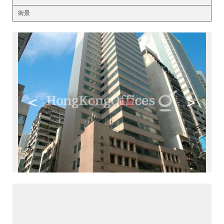
街景
<
>