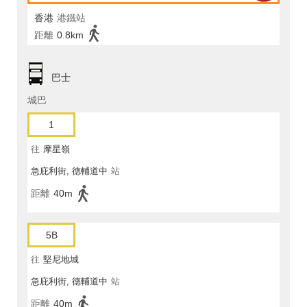
香港
港鐵站
距離
0.8km
巴士
城巴
1
往
摩星嶺
急庇利街, 德輔道中
站
距離
40m
5B
往
堅尼地城
急庇利街, 德輔道中
站
距離
40m