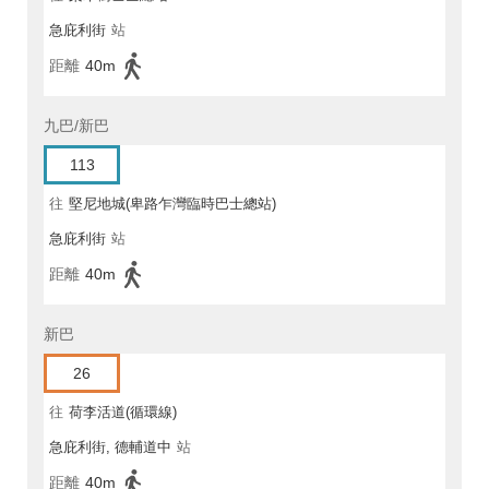
急庇利街
站
距離
40m
九巴/新巴
113
往
堅尼地城(卑路乍灣臨時巴士總站)
急庇利街
站
距離
40m
新巴
26
往
荷李活道(循環線)
急庇利街, 德輔道中
站
距離
40m