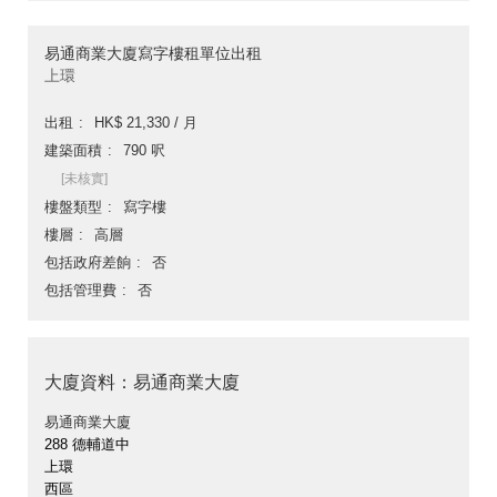
易通商業大廈寫字樓租單位出租
上環
出租
HK$ 21,330 / 月
建築面積
790 呎
[未核實]
樓盤類型
寫字樓
樓層
高層
包括政府差餉
否
包括管理費
否
大廈資料：易通商業大廈
易通商業大廈
288 德輔道中
上環
西區