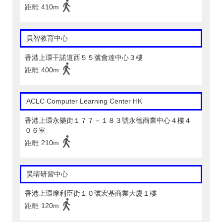
距離
410m
貝智教育中心
香港上環干諾道西５５號會達中心３樓
距離
400m
ACLC Computer Learning Center HK
香港上環永樂街１７７－１８３號永德商業中心４樓４
０６室
距離
210m
昊晴研習中心
香港上環摩利臣街１０號宏基商業大廈１樓
距離
120m