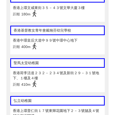
香港上環文咸東街３５－４３號文華大廈３樓
距離
180m
香港基督教女青年會戴翰芬幼兒學校
香港中環皇后大道中９９號中環中心地下
距離
400m
聖馬太堂幼稚園
香港荷李活道２３２－２３４號及新街２９－３１號地
下、１樓及４樓
距離
410m
弘立幼稚園
香港上環普仁街１７號東輝花園地下２－３號舖及４號