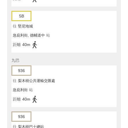
5B
往
堅尼地城
急庇利街, 德輔道中
站
距離
40m
九巴
936
往
梨木樹公共運輸交匯處
急庇利街
站
距離
40m
936
往
梨木樹巴士總站