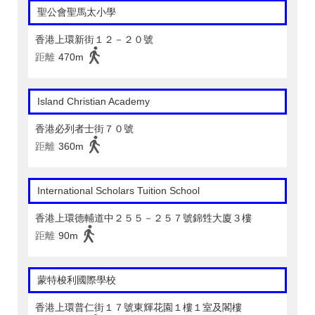
聖公會聖馬太小學
香港上環新街１２－２０號
距離
470m
Island Christian Academy
香港必列者士街７０號
距離
360m
International Scholars Tuition School
香港上環德輔道中２５５－２５７號錦甡大廈３樓
距離
90m
蒙特梭利國際學校
香港上環普仁街１７號東輝花園１樓１室及閣樓