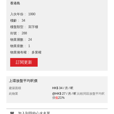
香港島
入伙年份
1990
樓齡
34
樓盤類型
寫字樓
街號
288
物業層數
24
物業座數
1
物業擁有權
多業權
訂閱更新
上環放盤平均呎價
建築面積
HK$ 34 / 月 / 呎
此物業
@HK$ 27 / 月 / 呎
比較同區放盤平均呎
價
低
21%
加入到我的心水名單