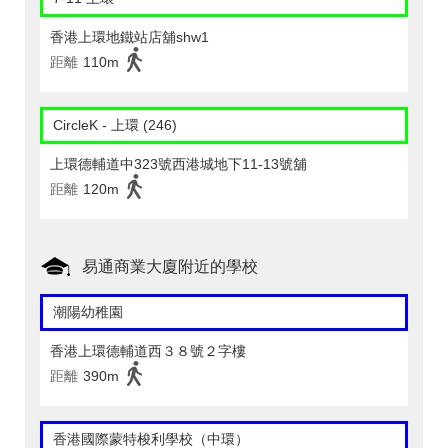
香港上環地鐵站店舖shw1
距離
110m
CircleK - 上環 (246)
上環德輔道中323號西港城地下11-13號舖
距離
120m
易通商業大廈附近的學校
潮陽幼稚園
香港上環德輔道西３８號２字樓
距離
390m
香港國際蒙特梭利學校（中環）