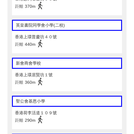
距離
370m
英皇書院同學會小學(二校)
香港上環普慶坊４０號
距離
440m
新會商會學校
香港上環居賢坊１號
距離
360m
聖公會基恩小學
香港荷李活道１０９號
距離
290m