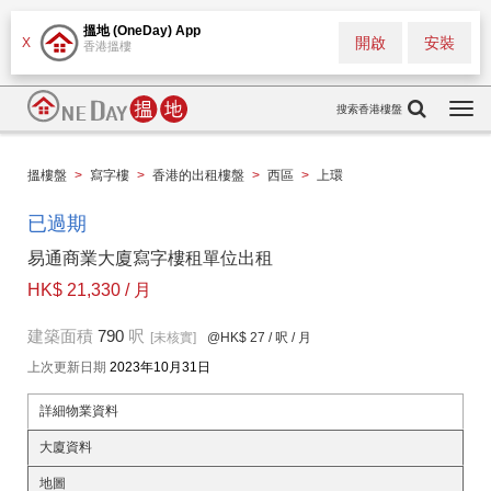
搵地 (OneDay) App
開啟
安裝
X
香港搵樓
搜索香港樓盤
Togg
navi
搵樓盤
>
寫字樓
>
香港的出租樓盤
>
西區
>
上環
已過期
易通商業大廈寫字樓租單位出租
HK$ 21,330 / 月
建築面積
790
呎
[未核實]
@HK$ 27
/ 呎 / 月
上次更新日期
2023年10月31日
詳細物業資料
大廈資料
地圖