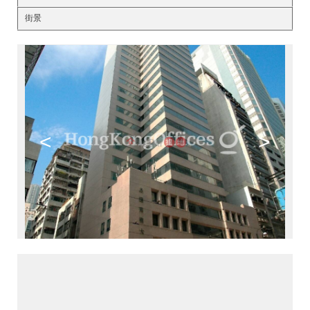
街景
<
>