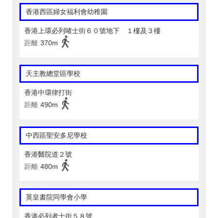
香港西區婦女福利會幼稚園
香港上環必列啫士街６０號地下 １樓及３樓
距離
370m
天主教總堂區學校
香港中環律打街
距離
490m
中西區聖安多尼學校
香港醫院道２號
距離
480m
英皇書院同學會小學
香港必列者士街５８號