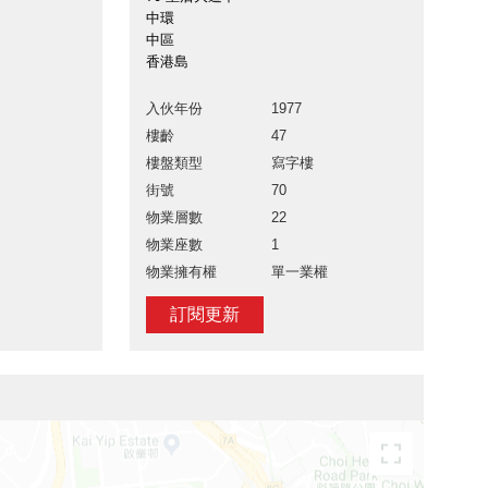
中環
中區
香港島
入伙年份
1977
樓齡
47
樓盤類型
寫字樓
街號
70
物業層數
22
物業座數
1
物業擁有權
單一業權
訂閱更新