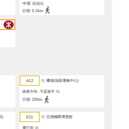
中環
港鐵站
距離
0.2km
A12
往
機場(地面運輸中心)
砵典乍街, 干諾道中
站
距離
200m
部)
E11
往
亞洲國際博覽館
畢打街
站