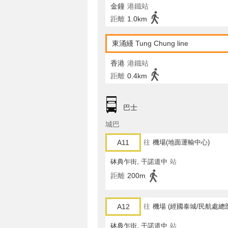
金鐘
港鐵站
距離
1.0km
東涌綫 Tung Chung line
香港
港鐵站
距離
0.4km
巴士
城巴
A11
往
機場(地面運輸中心)
砵典乍街, 干諾道中
站
距離
200m
A12
往
機場 (經國泰城/民航處總
砵典乍街, 干諾道中
站