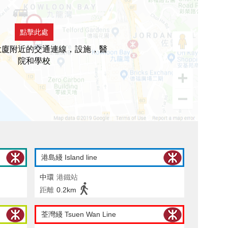
點擊此處
大廈附近的交通連線，設施，醫
院和學校
港島綫 Island line
中環
港鐵站
距離
0.2km
荃灣綫 Tsuen Wan Line