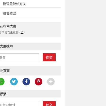
發送電郵給好友
報告錯誤
在相同大廈
業的其它出租盤
(11)
大廈搜尋
提交
此頁面
聯繫
提交