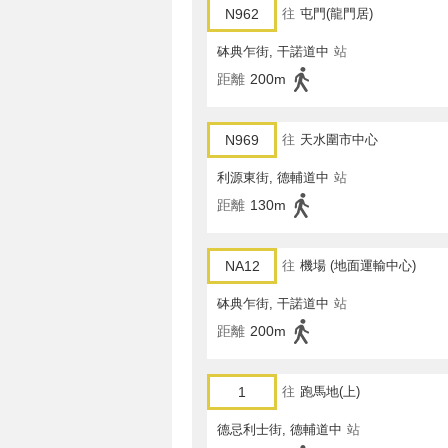
N962
往
屯門(龍門居)
砵典乍街, 干諾道中
站
距離
200m
N969
往
天水圍市中心
利源東街, 德輔道中
站
距離
130m
NA12
往
機場 (地面運輸中心)
砵典乍街, 干諾道中
站
距離
200m
1
往
跑馬地(上)
德忌利士街, 德輔道中
站