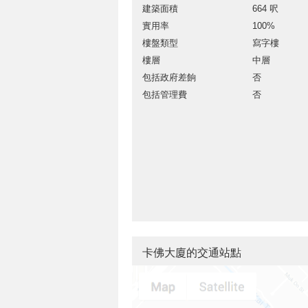
建築面積
664 呎
實用率
100%
樓盤類型
寫字樓
樓層
中層
包括政府差餉
否
包括管理費
否
卡佛大廈的交通站點