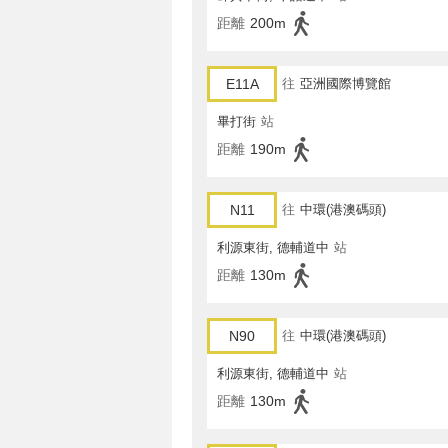
距離
200m
E11A
往
亞洲國際博覽館
畢打街
站
距離
190m
N11
往
中環(港澳碼頭)
利源東街, 德輔道中
站
距離
130m
N90
往
中環(港澳碼頭)
利源東街, 德輔道中
站
距離
130m