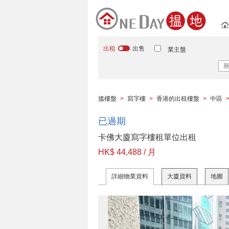
出租
出售
業主盤
搵樓盤
>
寫字樓
>
香港的出租樓盤
>
中區
已過期
卡佛大廈寫字樓租單位出租
HK$ 44,488 / 月
詳細物業資料
大廈資料
地圖