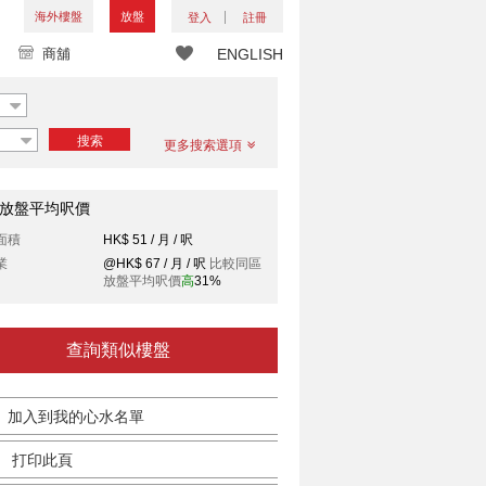
海外樓盤
放盤
登入
註冊
商舖
ENGLISH
搜索
更多搜索選項
放盤平均呎價
面積
HK$ 51 / 月 / 呎
業
@HK$ 67 / 月 / 呎
比較同區
放盤平均呎價
高
31%
查詢類似樓盤
加入到我的心水名單
打印此頁