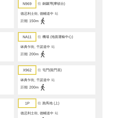
N969
往
銅鑼灣(摩頓台)
德忌利士街, 德輔道中
站
距離
150m
NA11
往
機場 (地面運輸中心)
砵典乍街, 干諾道中
站
距離
200m
X962
往
屯門(龍門居)
砵典乍街, 干諾道中
站
距離
200m
1P
往
跑馬地 (上)
德忌利士街, 德輔道中
站