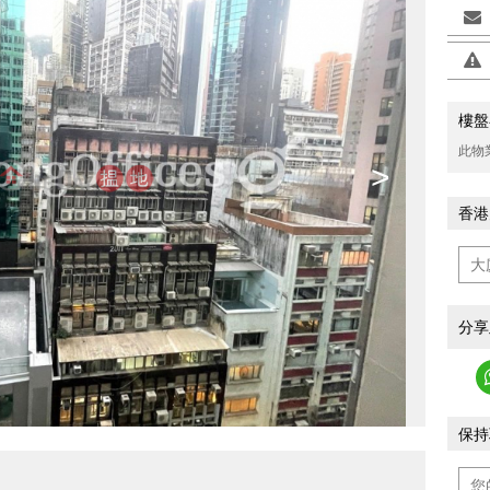
樓盤
此物
>
香港
分享
保持