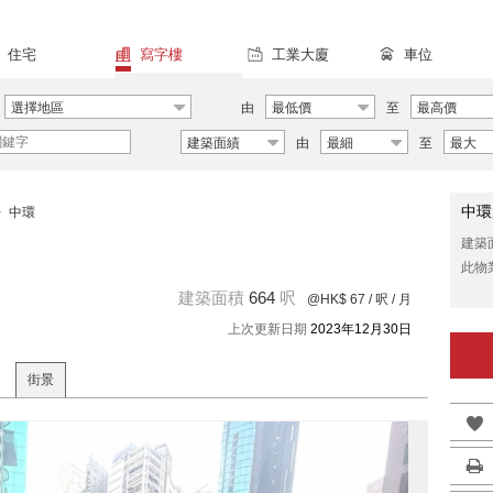
住宅
寫字樓
工業大廈
車位
選擇地區
由
最低價
至
最高價
建築面績
由
最細
至
最大
中環
>
中環
建築
此物
建築面積
664
呎
@HK$ 67
/ 呎 / 月
上次更新日期
2023年12月30日
街景