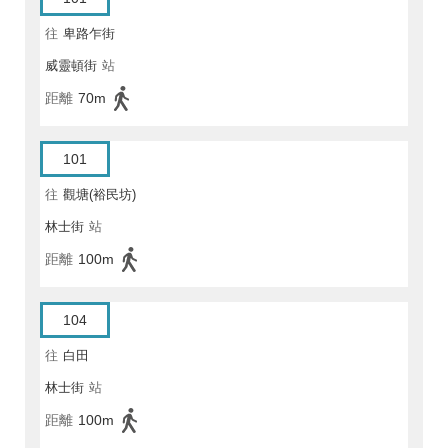
往
卑路乍街
威靈頓街
站
距離
70m
101
往
觀塘(裕民坊)
林士街
站
距離
100m
104
往
白田
林士街
站
距離
100m