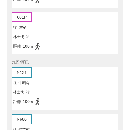
681P
往
耀安
林士街
站
距離
100m
九巴/新巴
N121
往
牛頭角
林士街
站
距離
100m
N680
往
錦英苑