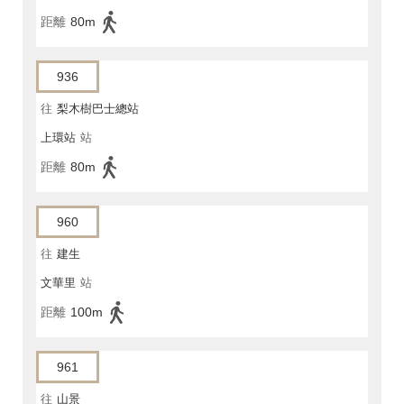
距離
80m
936
往
梨木樹巴士總站
上環站
站
距離
80m
960
往
建生
文華里
站
距離
100m
961
往
山景