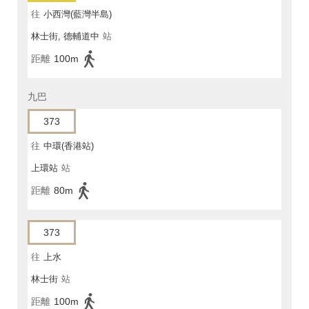
往
小西灣(藍灣半島)
林士街, 德輔道中
站
距離
100m
九巴
373
往
中環(香港站)
上環站
站
距離
80m
373
往
上水
林士街
站
距離
100m