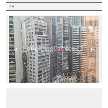
街景
<
>