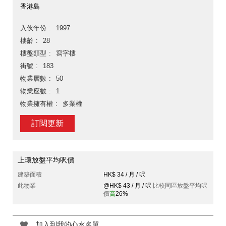
香港島
入伙年份
1997
樓齡
28
樓盤類型
寫字樓
街號
183
物業層數
50
物業座數
1
物業擁有權
多業權
訂閱更新
上環放盤平均呎價
建築面積
HK$ 34 / 月 / 呎
此物業
@HK$ 43 / 月 / 呎
比較同區放盤平均呎
價
高
26%
加入到我的心水名單