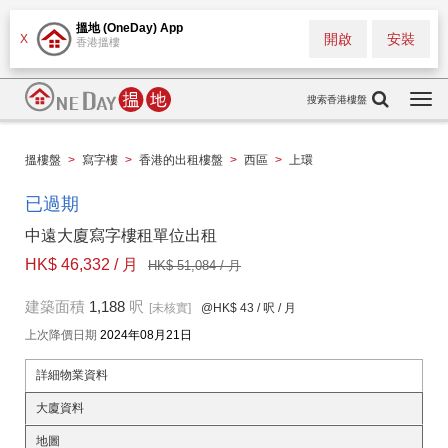
搵地 (OneDay) App
開啟
安裝
X
香港搵樓
搜索香港樓盤
Togg
navi
搵樓盤
>
寫字樓
>
香港的出租樓盤
>
西區
>
上環
已過期
中遠大廈寫字樓租單位出租
HK$ 46,332 / 月
HK$ 51,084 / 月
建築面積
1,188
呎
[未核實]
@HK$ 43
/ 呎 / 月
上次降價日期
2024年08月21日
詳細物業資料
大廈資料
地圖