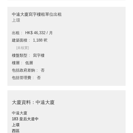
中遠大廈寫字樓租單位出租
上環
出租
HK$ 46,332 / 月
建築面積
1,188 呎
[未核實]
樓盤類型
寫字樓
樓層
低層
包括政府差餉
否
包括管理費
否
大廈資料：中遠大廈
中遠大廈
183 皇后大道中
上環
西區