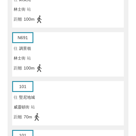
林士街
站
距離
100m
N691
往
調景嶺
林士街
站
距離
100m
101
往
堅尼地城
威靈頓街
站
距離
70m
101