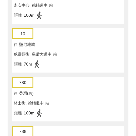
永安中心, 德輔道中
站
距離
100m
10
往
堅尼地城
威靈頓街, 皇后大道中
站
距離
70m
780
往
柴灣(東)
林士街, 德輔道中
站
距離
100m
788