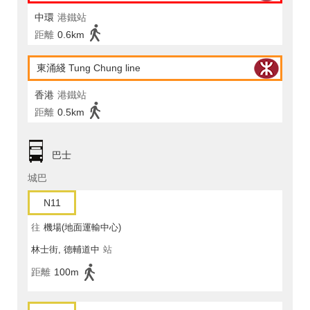
中環
港鐵站
距離
0.6km
東涌綫 Tung Chung line
香港
港鐵站
距離
0.5km
巴士
城巴
N11
往
機場(地面運輸中心)
林士街, 德輔道中
站
距離
100m