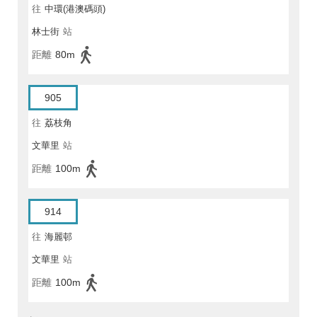
往
中環(港澳碼頭)
林士街
站
距離
80m
905
往
荔枝角
文華里
站
距離
100m
914
往
海麗邨
文華里
站
距離
100m