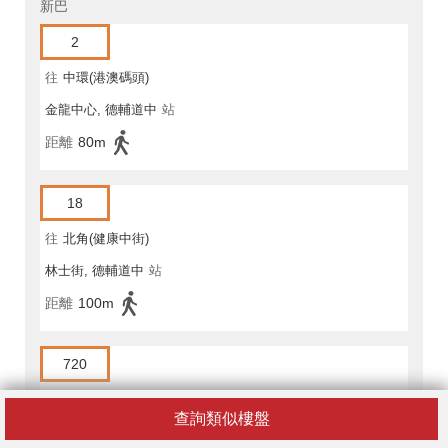
新巴
2
往
中環(港澳碼頭)
金龍中心, 德輔道中
站
距離
80m
18
往
北角(健康中街)
林士街, 德輔道中
站
距離
100m
720
往
西灣河(嘉亨灣)公共交通總站
查詢類似樓盤
林士街, 德輔道中
站