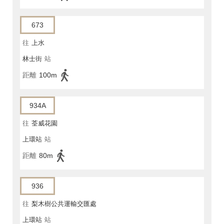
673
往
上水
林士街
站
距離
100m
934A
往
荃威花園
上環站
站
距離
80m
936
往
梨木樹公共運輸交匯處
上環站
站