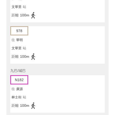
文華里
站
距離
100m
978
往
華明
文華里
站
距離
100m
九巴/城巴
N182
往
廣源
林士街
站
距離
100m