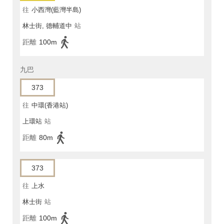
往
小西灣(藍灣半島)
林士街, 德輔道中
站
距離
100m
九巴
373
往
中環(香港站)
上環站
站
距離
80m
373
往
上水
林士街
站
距離
100m