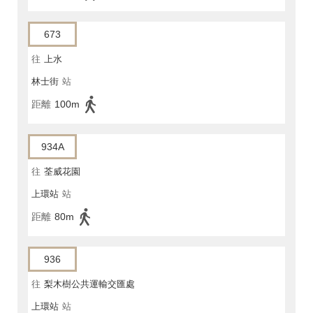
673
往
上水
林士街
站
距離
100m
934A
往
荃威花園
上環站
站
距離
80m
936
往
梨木樹公共運輸交匯處
上環站
站