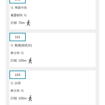
往
卑路乍街
威靈頓街
站
距離
70m
101
往
觀塘(裕民坊)
林士街
站
距離
100m
104
往
白田
林士街
站
距離
100m