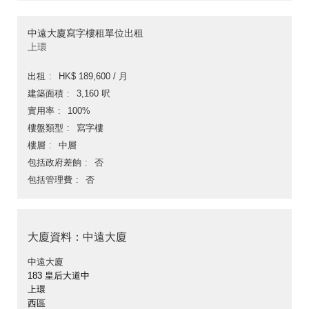
中遠大廈寫字樓租單位出租
上環
出租
HK$ 189,600 / 月
建築面積
3,160 呎
實用率
100%
樓盤類型
寫字樓
樓層
中層
包括政府差餉
否
包括管理費
否
大廈資料：中遠大廈
中遠大廈
183 皇后大道中
上環
西區