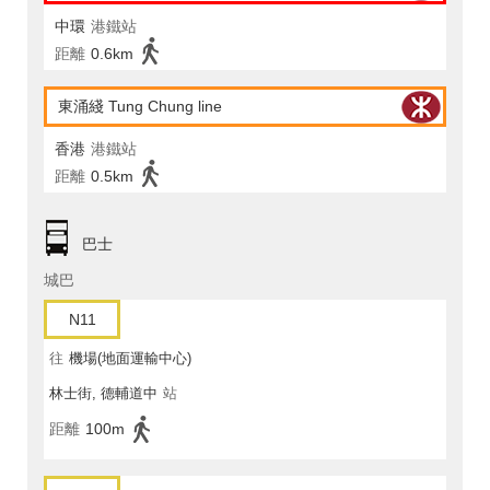
中環
港鐵站
距離
0.6km
東涌綫 Tung Chung line
香港
港鐵站
距離
0.5km
巴士
城巴
N11
往
機場(地面運輸中心)
林士街, 德輔道中
站
距離
100m