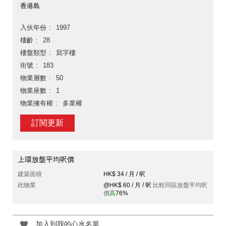
香港島
入伙年份
1997
樓齡
28
樓盤類型
寫字樓
街號
183
物業層數
50
物業座數
1
物業擁有權
多業權
訂閱更新
上環放盤平均呎價
建築面積
HK$ 34 / 月 / 呎
此物業
@HK$ 60 / 月 / 呎
比較同區放盤平均呎
價
高
76%
加入到我的心水名單