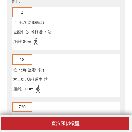
新巴
2
往
中環(港澳碼頭)
金龍中心, 德輔道中
站
距離
80m
18
往
北角(健康中街)
林士街, 德輔道中
站
距離
100m
720
往
西灣河(嘉亨灣)公共交通總站
查詢類似樓盤
林士街, 德輔道中
站