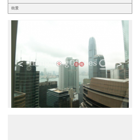
街景
<
>