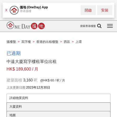
搵地 (OneDay) App
開啟
安裝
X
香港搵樓
搜索香港樓盤
Togg
navi
搵樓盤
>
寫字樓
>
香港的出租樓盤
>
西區
>
上環
已過期
中遠大廈寫字樓租單位出租
HK$ 189,600 / 月
建築面積
3,160
呎
@HK$ 60
/ 呎 / 月
上次更新日期
2023年12月30日
詳細物業資料
大廈資料
地圖