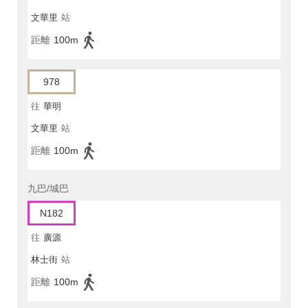
文華里
站
距離
100m
978
往
華明
文華里
站
距離
100m
九巴/城巴
N182
往
廣源
林士街
站
距離
100m