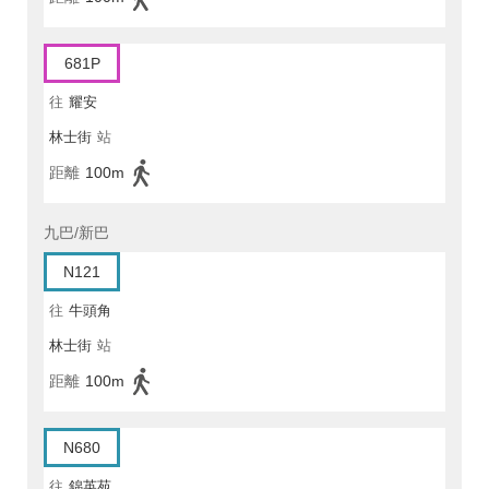
681P
往
耀安
林士街
站
距離
100m
九巴/新巴
N121
往
牛頭角
林士街
站
距離
100m
N680
往
錦英苑