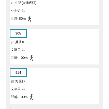
往
中環(港澳碼頭)
林士街
站
距離
80m
905
往
荔枝角
文華里
站
距離
100m
914
往
海麗邨
文華里
站
距離
100m