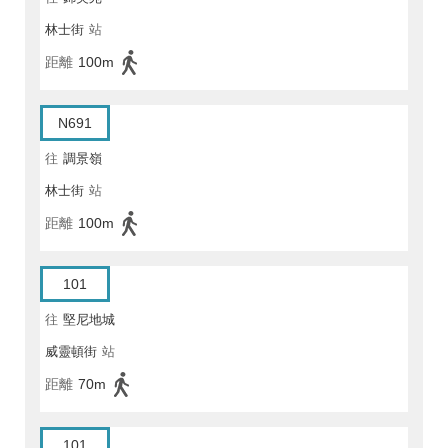
林士街
站
距離
100m
N691
往
調景嶺
林士街
站
距離
100m
101
往
堅尼地城
威靈頓街
站
距離
70m
101