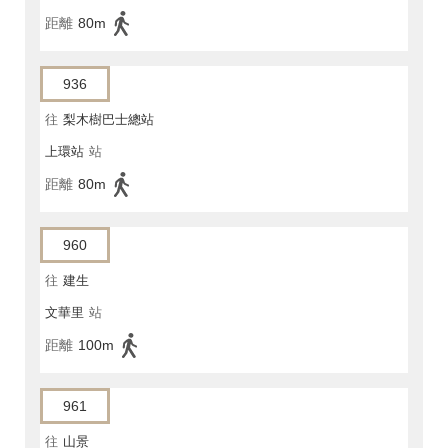
距離
80m
936
往
梨木樹巴士總站
上環站
站
距離
80m
960
往
建生
文華里
站
距離
100m
961
往
山景