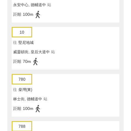
永安中心, 德輔道中
站
距離
100m
10
往
堅尼地城
威靈頓街, 皇后大道中
站
距離
70m
780
往
柴灣(東)
林士街, 德輔道中
站
距離
100m
788