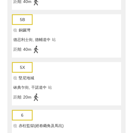
距離
40m
5B
往
銅鑼灣
德忌利士街, 德輔道中
站
距離
40m
5X
往
堅尼地城
砵典乍街, 干諾道中
站
距離
20m
6
往
赤柱監獄(經舂磡角及馬坑)