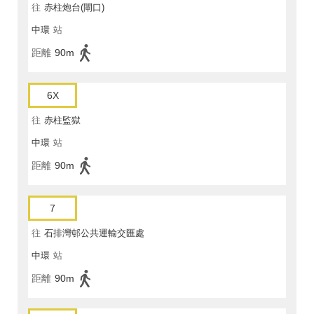
往
赤柱炮台(閘口)
中環
站
距離
90m
6X
往
赤柱監獄
中環
站
距離
90m
7
往
石排灣邨公共運輸交匯處
中環
站
距離
90m