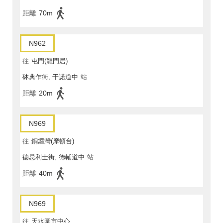
距離
70m
N962
往
屯門(龍門居)
砵典乍街, 干諾道中
站
距離
20m
N969
往
銅鑼灣(摩頓台)
德忌利士街, 德輔道中
站
距離
40m
N969
往
天水圍市中心