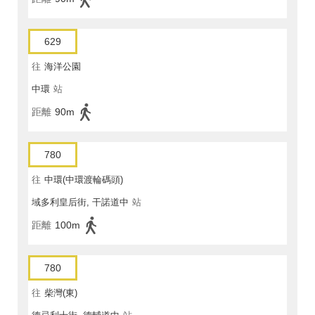
629
往
海洋公園
中環
站
距離
90m
780
往
中環(中環渡輪碼頭)
域多利皇后街, 干諾道中
站
距離
100m
780
往
柴灣(東)