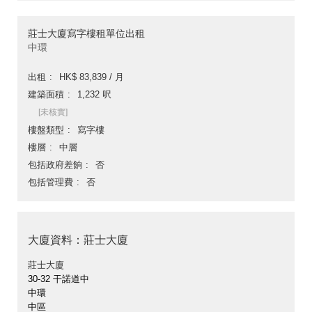
莊士大廈寫字樓租單位出租
中環
出租
HK$ 83,839 / 月
建築面積
1,232 呎
[未核實]
樓盤類型
寫字樓
樓層
中層
包括政府差餉
否
包括管理費
否
大廈資料：莊士大廈
莊士大廈
30-32 干諾道中
中環
中區