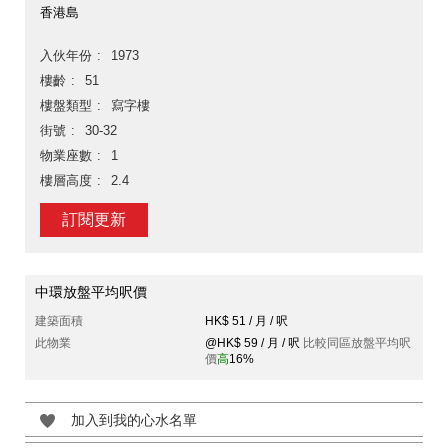
香港島
入伙年份
1973
樓齡
51
樓盤類型
寫字樓
街號
30-32
物業座數
1
樓層高度
2.4
訂閱更新
中環放盤平均呎價
建築面積
HK$ 51 / 月 / 呎
此物業
@HK$ 59 / 月 / 呎
比較同區放盤平均呎
價
高
16%
加入到我的心水名單