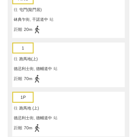
往
屯門(龍門居)
砵典乍街, 干諾道中
站
距離
20m
1
往
跑馬地(上)
德忌利士街, 德輔道中
站
距離
70m
1P
往
跑馬地 (上)
德忌利士街, 德輔道中
站
距離
70m