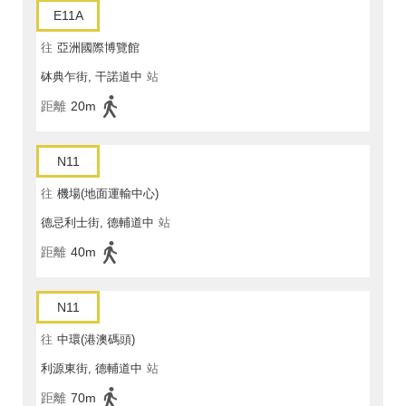
E11A
往
亞洲國際博覽館
砵典乍街, 干諾道中
站
距離
20m
N11
往
機場(地面運輸中心)
德忌利士街, 德輔道中
站
距離
40m
N11
往
中環(港澳碼頭)
利源東街, 德輔道中
站
距離
70m