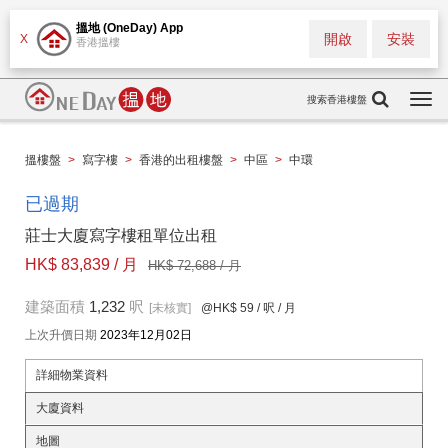
搵地 (OneDay) App
開啟
安裝
X
香港搵樓
搜索香港樓盤
Togg
navi
搵樓盤
>
寫字樓
>
香港的出租樓盤
>
中區
>
中環
已過期
莊士大廈寫字樓租單位出租
HK$ 83,839 / 月
HK$ 72,688 / 月
建築面積
1,232
呎
[未核實]
@HK$ 59
/ 呎 / 月
上次升價日期
2023年12月02日
詳細物業資料
大廈資料
地圖