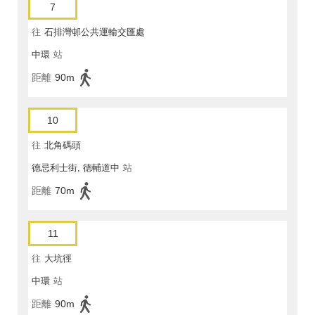
7
往
石排灣邨公共運輸交匯處
中環
站
距離
90m
10
往
北角碼頭
德忌利士街, 德輔道中
站
距離
70m
11
往
大坑徑
中環
站
距離
90m