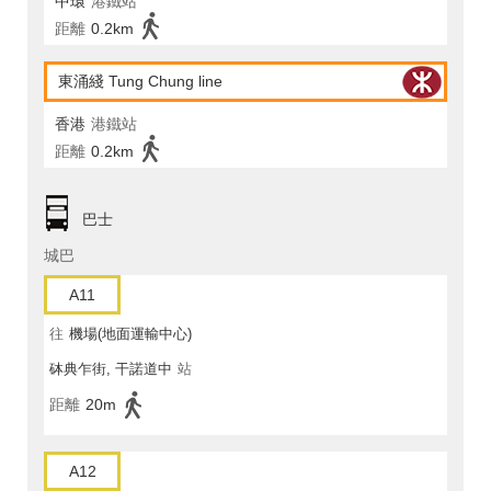
中環
港鐵站
距離
0.2km
東涌綫 Tung Chung line
香港
港鐵站
距離
0.2km
巴士
城巴
A11
往
機場(地面運輸中心)
砵典乍街, 干諾道中
站
距離
20m
A12