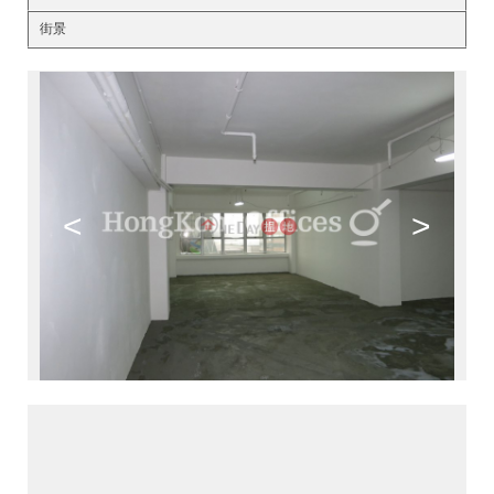
街景
<
>