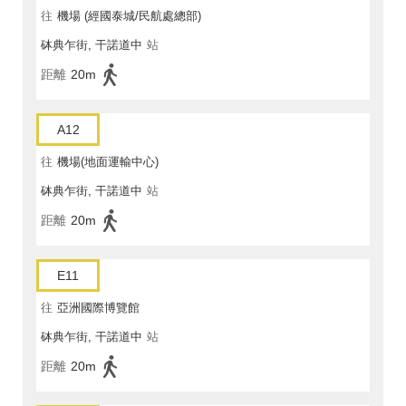
往
機場 (經國泰城/民航處總部)
砵典乍街, 干諾道中
站
距離
20m
A12
往
機場(地面運輸中心)
砵典乍街, 干諾道中
站
距離
20m
E11
往
亞洲國際博覽館
砵典乍街, 干諾道中
站
距離
20m