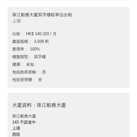
珠江船務大廈寫字樓租單位出租
上環
出租
HK$ 140,320 / 月
建築面積
3,508 呎
實用率
100%
樓盤類型
寫字樓
樓層
未知
包括政府差餉
否
包括管理費
否
大廈資料：珠江船務大廈
珠江船務大廈
143 干諾道中
上環
西區