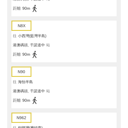
距離
90m
N8X
往
小西灣(藍灣半島)
港澳碼頭, 干諾道中
站
距離
90m
N90
往
海怡半島
港澳碼頭, 干諾道中
站
距離
90m
N962
往
銅鑼灣(摩頓臺)