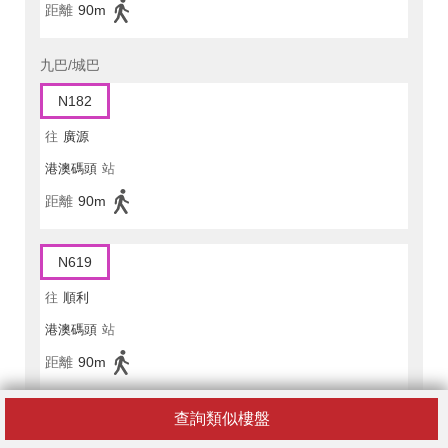
距離
90m
九巴/城巴
N182
往
廣源
港澳碼頭
站
距離
90m
N619
往
順利
港澳碼頭
站
距離
90m
查詢類似樓盤
307C