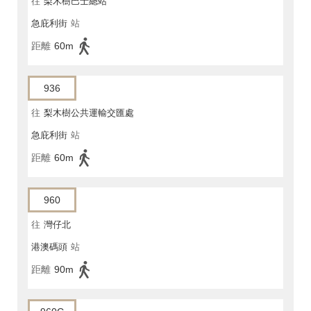
往
梨木樹巴士總站
急庇利街
站
距離
60m
936
往
梨木樹公共運輸交匯處
急庇利街
站
距離
60m
960
往
灣仔北
港澳碼頭
站
距離
90m