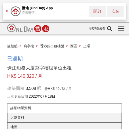
搵地 (OneDay) App
開啟
安裝
X
香港搵樓
搜索香港樓盤
Togg
navi
搵樓盤
>
寫字樓
>
香港的出租樓盤
>
西區
>
上環
已過期
珠江船務大廈寫字樓租單位出租
HK$ 140,320 / 月
建築面積
3,508
呎
@HK$ 40
/ 呎 / 月
上次更新日期
2022年07月18日
詳細物業資料
大廈資料
地圖