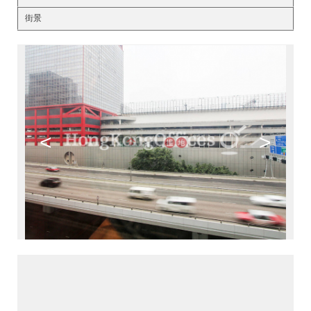
街景
<
>