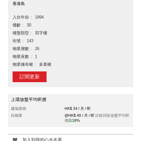
香港島
入伙年份
1994
樓齡
30
樓盤類型
寫字樓
街號
143
物業層數
26
物業座數
1
物業擁有權
多業權
訂閱更新
上環放盤平均呎價
建築面積
HK$ 34 / 月 / 呎
此物業
@HK$ 40 / 月 / 呎
比較同區放盤平均呎
價
高
18%
加入到我的心水名單