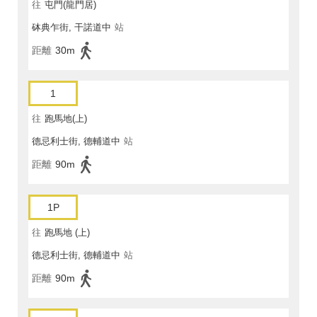
往
屯門(龍門居)
砵典乍街, 干諾道中
站
距離
30m
1
往
跑馬地(上)
德忌利士街, 德輔道中
站
距離
90m
1P
往
跑馬地 (上)
德忌利士街, 德輔道中
站
距離
90m