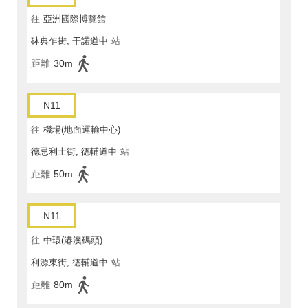
往
亞洲國際博覽館
砵典乍街, 干諾道中
站
距離
30m
N11
往
機場(地面運輸中心)
德忌利士街, 德輔道中
站
距離
50m
N11
往
中環(港澳碼頭)
利源東街, 德輔道中
站
距離
80m