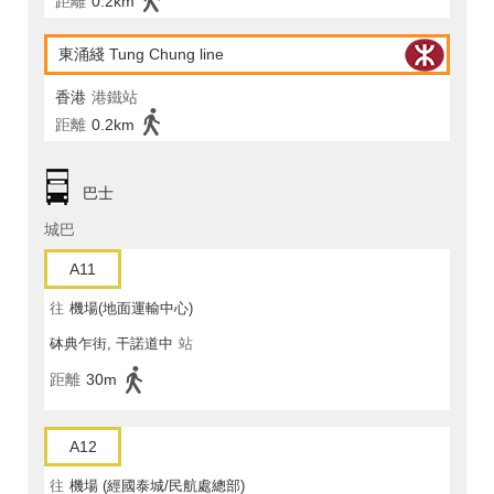
距離
0.2km
東涌綫 Tung Chung line
香港
港鐵站
距離
0.2km
巴士
城巴
A11
往
機場(地面運輸中心)
砵典乍街, 干諾道中
站
距離
30m
A12
往
機場 (經國泰城/民航處總部)