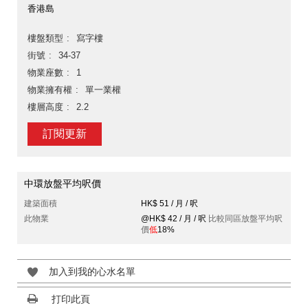
香港島
樓盤類型
寫字樓
街號
34-37
物業座數
1
物業擁有權
單一業權
樓層高度
2.2
訂閱更新
中環放盤平均呎價
建築面積
HK$ 51 / 月 / 呎
此物業
@HK$ 42 / 月 / 呎
比較同區放盤平均呎
價
低
18%
加入到我的心水名單
打印此頁