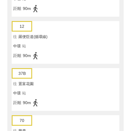
距離
90m
12
往
羅便臣道(循環線)
中環
站
距離
90m
37B
往
置富花園
中環
站
距離
90m
70
往
華貴