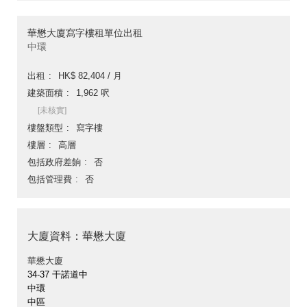
華懋大廈寫字樓租單位出租
中環
出租
HK$ 82,404 / 月
建築面積
1,962 呎
[未核實]
樓盤類型
寫字樓
樓層
高層
包括政府差餉
否
包括管理費
否
大廈資料：華懋大廈
華懋大廈
34-37 干諾道中
中環
中區