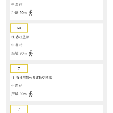
中環
站
距離
90m
6X
往
赤柱監獄
中環
站
距離
90m
7
往
石排灣邨公共運輸交匯處
中環
站
距離
90m
7