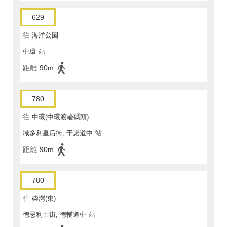
629
往
海洋公園
中環
站
距離
90m
780
往
中環(中環渡輪碼頭)
域多利皇后街, 干諾道中
站
距離
90m
780
往
柴灣(東)
德忌利士街, 德輔道中
站