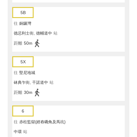
5B
往
銅鑼灣
德忌利士街, 德輔道中
站
距離
50m
5X
往
堅尼地城
砵典乍街, 干諾道中
站
距離
30m
6
往
赤柱監獄(經舂磡角及馬坑)
中環
站