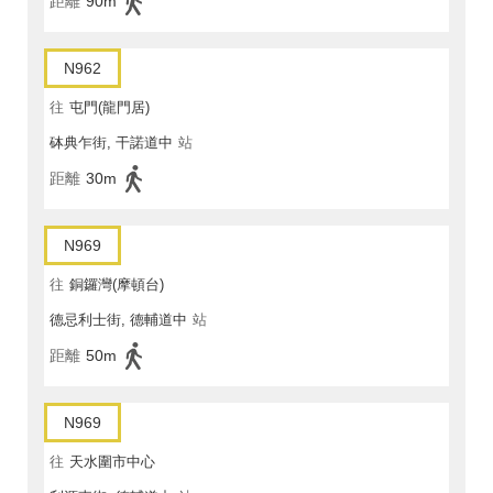
距離
90m
N962
往
屯門(龍門居)
砵典乍街, 干諾道中
站
距離
30m
N969
往
銅鑼灣(摩頓台)
德忌利士街, 德輔道中
站
距離
50m
N969
往
天水圍市中心