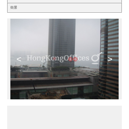
街景
<
>