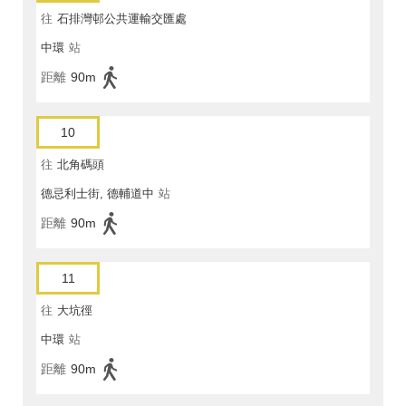
往
石排灣邨公共運輸交匯處
中環
站
距離
90m
10
往
北角碼頭
德忌利士街, 德輔道中
站
距離
90m
11
往
大坑徑
中環
站
距離
90m