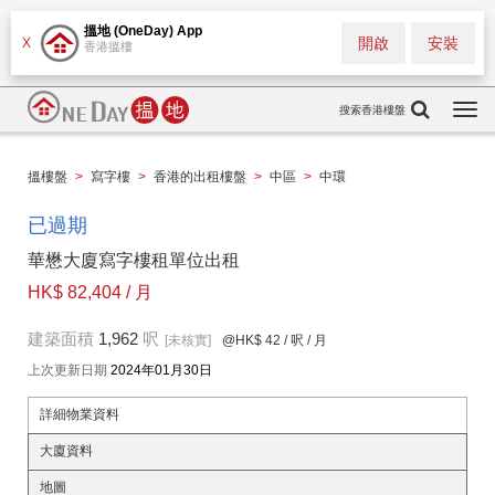
搵地 (OneDay) App
開啟
安裝
X
香港搵樓
搜索香港樓盤
Togg
navi
搵樓盤
>
寫字樓
>
香港的出租樓盤
>
中區
>
中環
已過期
華懋大廈寫字樓租單位出租
HK$ 82,404 / 月
建築面積
1,962
呎
[未核實]
@HK$ 42
/ 呎 / 月
上次更新日期
2024年01月30日
詳細物業資料
大廈資料
地圖