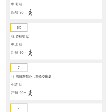
中環
站
距離
90m
6X
往
赤柱監獄
中環
站
距離
90m
7
往
石排灣邨公共運輸交匯處
中環
站
距離
90m
7