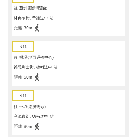
往
亞洲國際博覽館
砵典乍街, 干諾道中
站
距離
30m
N11
往
機場(地面運輸中心)
德忌利士街, 德輔道中
站
距離
50m
N11
往
中環(港澳碼頭)
利源東街, 德輔道中
站
距離
80m