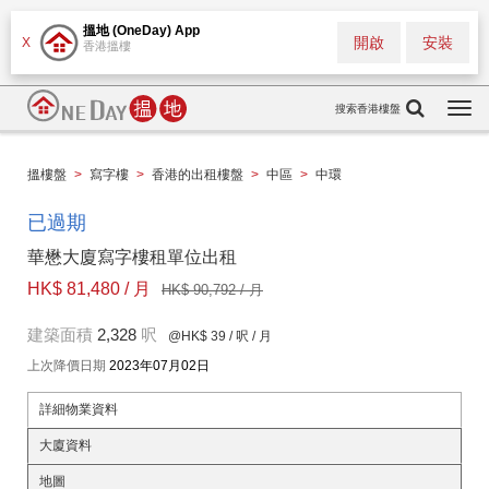
搵地 (OneDay) App
開啟
安裝
X
香港搵樓
搜索香港樓盤
Togg
navi
搵樓盤
>
寫字樓
>
香港的出租樓盤
>
中區
>
中環
已過期
華懋大廈寫字樓租單位出租
HK$ 81,480 / 月
HK$ 90,792 / 月
建築面積
2,328
呎
@HK$ 39
/ 呎 / 月
上次降價日期
2023年07月02日
詳細物業資料
大廈資料
地圖