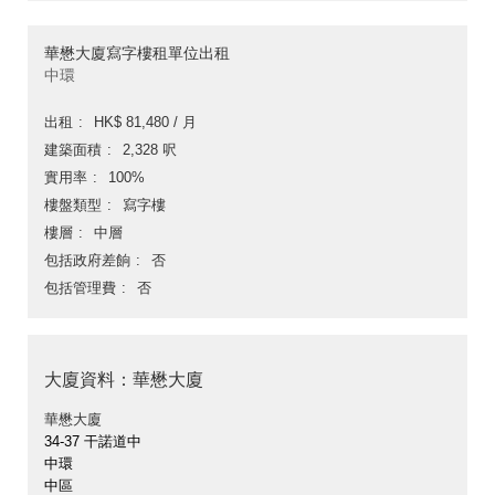
華懋大廈寫字樓租單位出租
中環
出租
HK$ 81,480 / 月
建築面積
2,328 呎
實用率
100%
樓盤類型
寫字樓
樓層
中層
包括政府差餉
否
包括管理費
否
大廈資料：華懋大廈
華懋大廈
34-37 干諾道中
中環
中區