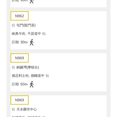
距離
90m
N962
往
屯門(龍門居)
砵典乍街, 干諾道中
站
距離
30m
N969
往
銅鑼灣(摩頓台)
德忌利士街, 德輔道中
站
距離
50m
N969
往
天水圍市中心