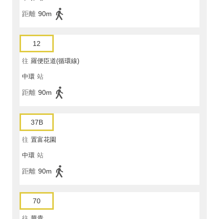
距離
90m
12
往
羅便臣道(循環線)
中環
站
距離
90m
37B
往
置富花園
中環
站
距離
90m
70
往
華貴