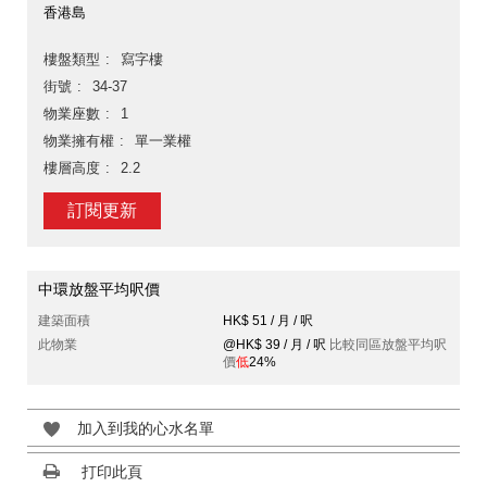
香港島
樓盤類型
寫字樓
街號
34-37
物業座數
1
物業擁有權
單一業權
樓層高度
2.2
訂閱更新
中環放盤平均呎價
建築面積
HK$ 51 / 月 / 呎
此物業
@HK$ 39 / 月 / 呎
比較同區放盤平均呎
價
低
24%
加入到我的心水名單
打印此頁