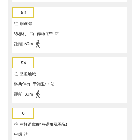
5B
往
銅鑼灣
德忌利士街, 德輔道中
站
距離
50m
5X
往
堅尼地城
砵典乍街, 干諾道中
站
距離
30m
6
往
赤柱監獄(經舂磡角及馬坑)
中環
站