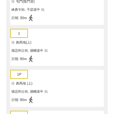
往
屯門(龍門居)
砵典乍街, 干諾道中
站
距離
30m
1
往
跑馬地(上)
德忌利士街, 德輔道中
站
距離
90m
1P
往
跑馬地 (上)
德忌利士街, 德輔道中
站
距離
90m