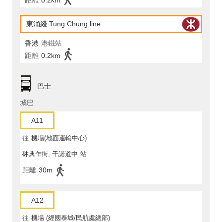
距離
0.2km
東涌綫 Tung Chung line
香港
港鐵站
距離
0.2km
巴士
城巴
A11
往
機場(地面運輸中心)
砵典乍街, 干諾道中
站
距離
30m
A12
往
機場 (經國泰城/民航處總部)