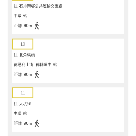
往
石排灣邨公共運輸交匯處
中環
站
距離
90m
10
往
北角碼頭
德忌利士街, 德輔道中
站
距離
90m
11
往
大坑徑
中環
站
距離
90m