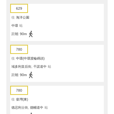
629
往
海洋公園
中環
站
距離
90m
780
往
中環(中環渡輪碼頭)
域多利皇后街, 干諾道中
站
距離
90m
780
往
柴灣(東)
德忌利士街, 德輔道中
站