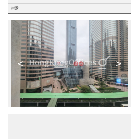
街景
<
>