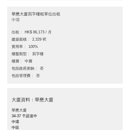
華懋大廈寫字樓租單位出租
中環
出租
HK$ 86,173 / 月
建築面積
2,329 呎
實用率
100%
樓盤類型
寫字樓
樓層
中層
包括政府差餉
否
包括管理費
否
大廈資料：華懋大廈
華懋大廈
34-37 干諾道中
中環
中區