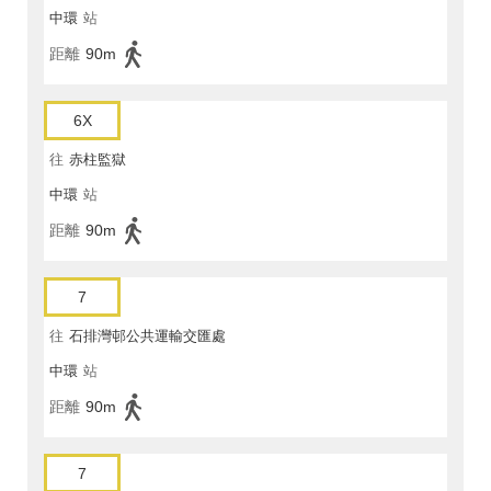
中環
站
距離
90m
6X
往
赤柱監獄
中環
站
距離
90m
7
往
石排灣邨公共運輸交匯處
中環
站
距離
90m
7