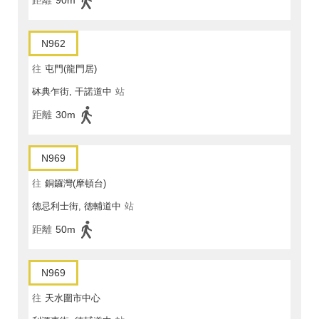
距離
90m
N962
往
屯門(龍門居)
砵典乍街, 干諾道中
站
距離
30m
N969
往
銅鑼灣(摩頓台)
德忌利士街, 德輔道中
站
距離
50m
N969
往
天水圍市中心