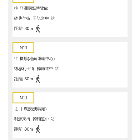
往
亞洲國際博覽館
砵典乍街, 干諾道中
站
距離
30m
N11
往
機場(地面運輸中心)
德忌利士街, 德輔道中
站
距離
50m
N11
往
中環(港澳碼頭)
利源東街, 德輔道中
站
距離
80m