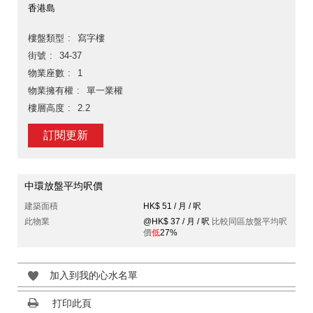
香港島
樓盤類型
寫字樓
街號
34-37
物業座數
1
物業擁有權
單一業權
樓層高度
2.2
訂閱更新
中環放盤平均呎價
建築面積
HK$ 51 / 月 / 呎
此物業
@HK$ 37 / 月 / 呎
比較同區放盤平均呎
價
低
27%
加入到我的心水名單
打印此頁