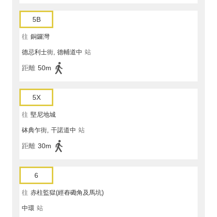
5B
往
銅鑼灣
德忌利士街, 德輔道中
站
距離
50m
5X
往
堅尼地城
砵典乍街, 干諾道中
站
距離
30m
6
往
赤柱監獄(經舂磡角及馬坑)
中環
站