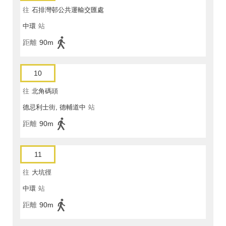
往
石排灣邨公共運輸交匯處
中環
站
距離
90m
10
往
北角碼頭
德忌利士街, 德輔道中
站
距離
90m
11
往
大坑徑
中環
站
距離
90m