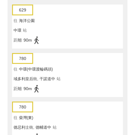
629
往
海洋公園
中環
站
距離
90m
780
往
中環(中環渡輪碼頭)
域多利皇后街, 干諾道中
站
距離
90m
780
往
柴灣(東)
德忌利士街, 德輔道中
站