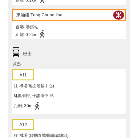
距離
0.2km
東涌綫 Tung Chung line
香港
港鐵站
距離
0.2km
巴士
城巴
A11
往
機場(地面運輸中心)
砵典乍街, 干諾道中
站
距離
30m
A12
往
機場 (經國泰城/民航處總部)