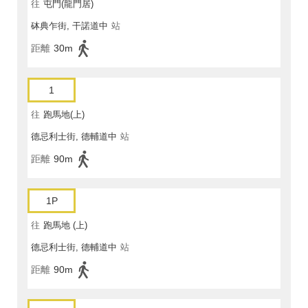
往
屯門(龍門居)
砵典乍街, 干諾道中
站
距離
30m
1
往
跑馬地(上)
德忌利士街, 德輔道中
站
距離
90m
1P
往
跑馬地 (上)
德忌利士街, 德輔道中
站
距離
90m