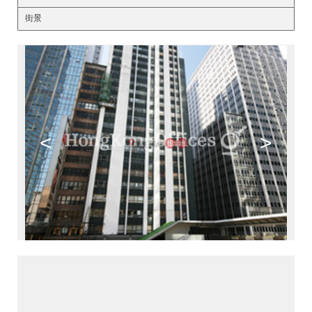
街景
<
>