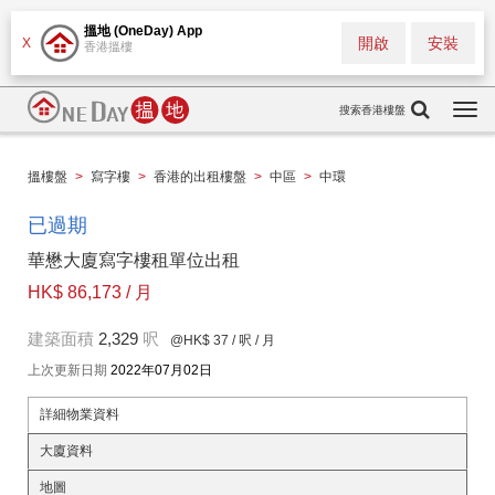
搵地 (OneDay) App
開啟
安裝
X
香港搵樓
搜索香港樓盤
Togg
navi
搵樓盤
>
寫字樓
>
香港的出租樓盤
>
中區
>
中環
已過期
華懋大廈寫字樓租單位出租
HK$ 86,173 / 月
建築面積
2,329
呎
@HK$ 37
/ 呎 / 月
上次更新日期
2022年07月02日
詳細物業資料
大廈資料
地圖