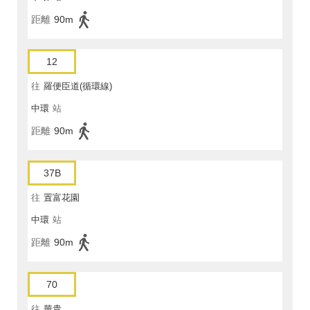
距離
90m
12
往
羅便臣道(循環線)
中環
站
距離
90m
37B
往
置富花園
中環
站
距離
90m
70
往
華貴