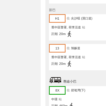
新巴
H1
往
尖沙咀 (漢口道)
舊中區警署, 荷李活道
站
距離
20m
13
往
旭龢道
舊中區警署, 荷李活道
站
距離
20m
專線小巴
8X
往
碧瑤灣(下)
中環
站
距離
460m