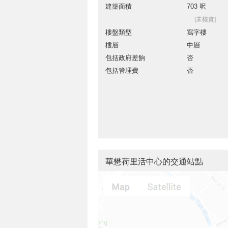
建築面積
703 呎
[未核實]
樓盤類型
寫字樓
樓層
中層
包括政府差餉
否
包括管理費
否
華懋荷里活中心的交通站點