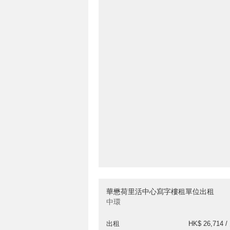
華懋荷里活中心寫字樓租單位出租
中環
出租
HK$ 26,714 /