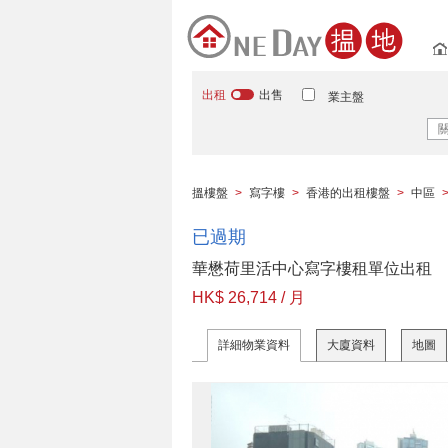
出租
出售
業主盤
搵樓盤
>
寫字樓
>
香港的出租樓盤
>
中區
已過期
華懋荷里活中心寫字樓租單位出租
HK$ 26,714 / 月
詳細物業資料
大廈資料
地圖