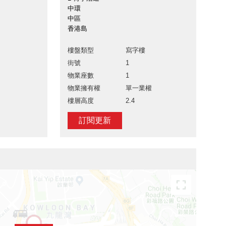
中環
中區
香港島
樓盤類型
寫字樓
街號
1
物業座數
1
物業擁有權
單一業權
樓層高度
2.4
訂閱更新