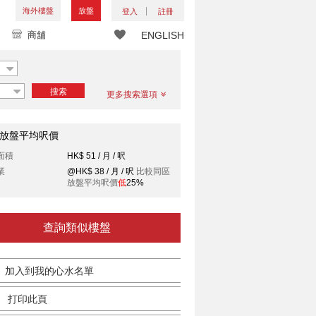
海外樓盤
放盤
登入
註冊
商舖
ENGLISH
搜索
更多搜索選項
放盤平均呎價
面積
HK$ 51 / 月 / 呎
業
@HK$ 38 / 月 / 呎
比較同區
放盤平均呎價
低
25%
查詢類似樓盤
加入到我的心水名單
打印此頁