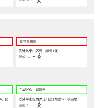
嘉諾撒醫院
香港島半山區舊山頂道1號
距離
520m
FUSION - 輝煌臺
,c號
香港半山區西摩道1號輝煌臺1-2 號鋪地下
距離
430m