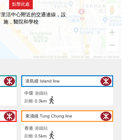
點擊此處
荷里活中心附近的交通連線，設
施，醫院和學校
港島綫 Island line
中環
港鐵站
距離
0.3km
東涌綫 Tung Chung line
香港
港鐵站
距離
0.5km