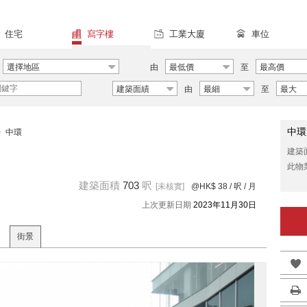
住宅
寫字樓
工業大廈
車位
選擇地區
由
最低價
至
最高價
建築面績
由
最細
至
最大
中環
>
中環
建築
此物
建築面積
703
呎
[未核實]
@HK$ 38
/ 呎 / 月
上次更新日期
2023年11月30日
街景