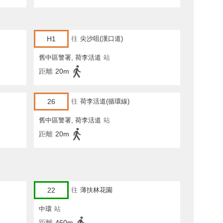
H1
往
尖沙咀(漢口道)
舊中區警署, 荷李活道
站
距離
20m
26
往
荷李活道(循環線)
舊中區警署, 荷李活道
站
距離
20m
22
往
薄扶林花園
中環
站
距離
460m