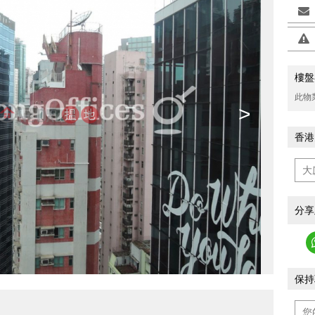
樓盤
此物
>
香港
分享
保持