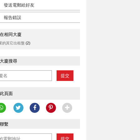
發送電郵給好友
報告錯誤
在相同大廈
業的其它出租盤
(2)
大廈搜尋
提交
此頁面
聯繫
提交