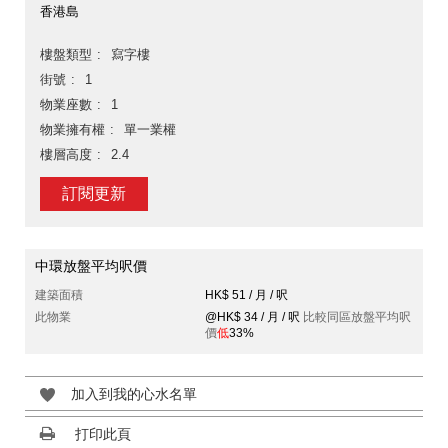
香港島
樓盤類型
寫字樓
街號
1
物業座數
1
物業擁有權
單一業權
樓層高度
2.4
訂閱更新
中環放盤平均呎價
建築面積
HK$ 51 / 月 / 呎
此物業
@HK$ 34 / 月 / 呎
比較同區放盤平均呎
價
低
33%
加入到我的心水名單
打印此頁