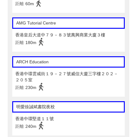
距離
60m
AMG Tutorial Centre
香港皇后大道中７９－８３號萬興商業大廈３樓
距離
180m
ARCH Education
香港中環雲咸街１９－２７號威信大廈三字樓２０２－
２０５室
距離
230m
明愛徐誠斌書院夜校
香港中環堅道１１號
距離
240m