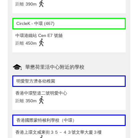
距離
390m
CircleK - 中環 (467)
中環港鐵站 Cen E7 號舖
距離
450m
華懋荷里活中心附近的學校
明愛聖方濟各幼稚園
香港中環堅道二號明愛中心
距離
350m
香港國際蒙特梭利學校（中環）
香港上環文咸東街３５－４３號文華大廈３樓