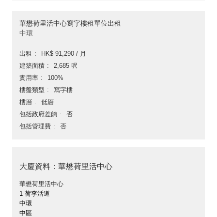
華懋荷里活中心寫字樓租單位出租
中環
出租
HK$ 91,290 / 月
建築面積
2,685 呎
實用率
100%
樓盤類型
寫字樓
樓層
低層
包括政府差餉
否
包括管理費
否
大廈資料：華懋荷里活中心
華懋荷里活中心
1 荷李活道
中環
中區