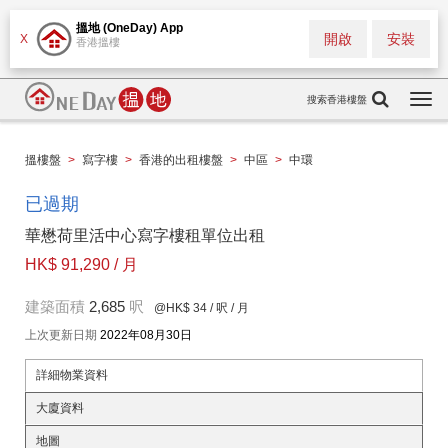
搵地 (OneDay) App
開啟
安裝
X
香港搵樓
搜索香港樓盤
Togg
navi
搵樓盤
>
寫字樓
>
香港的出租樓盤
>
中區
>
中環
已過期
華懋荷里活中心寫字樓租單位出租
HK$ 91,290 / 月
建築面積
2,685
呎
@HK$ 34
/ 呎 / 月
上次更新日期
2022年08月30日
詳細物業資料
大廈資料
地圖