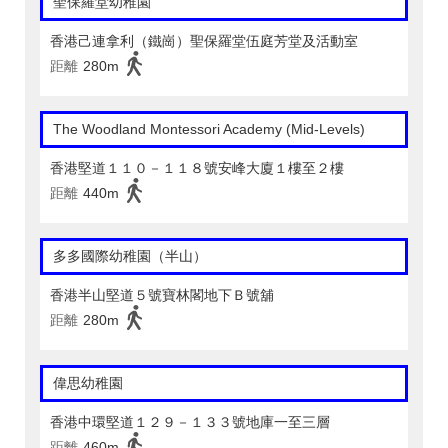
聖保羅堂幼稚園
香港己連拿利（鐵崗）聖保羅堂伍庭芳堂及活動室
距離
280m
The Woodland Montessori Academy (Mid-Levels)
香港堅道１１０－１１８號安峰大廈１樓至２樓
距離
440m
多多國際幼稚園（半山）
香港半山堅道５號寶林閣地下Ｂ號舖
距離
280m
偉思幼稚園
香港中環堅道１２９－１３３號地庫一至三層
距離
460m