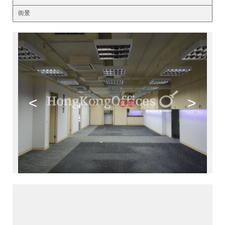
街景
<
>