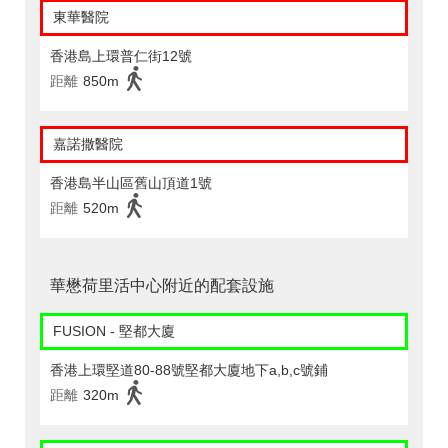
東華醫院
香港島上環普仁街12號
距離
850m
嘉諾撒醫院
香港島半山區舊山頂道1號
距離
520m
華懋荷里活中心附近的配套設施
FUSION - 堅都大廈
香港上環堅道80-88號堅都大廈地下a,b,c號鋪
距離
320m