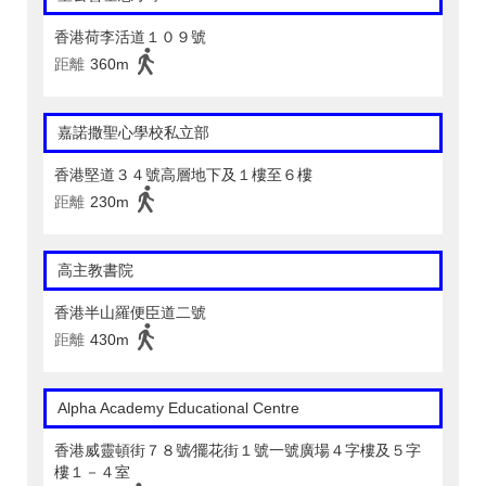
香港荷李活道１０９號
距離
360m
嘉諾撒聖心學校私立部
香港堅道３４號高層地下及１樓至６樓
距離
230m
高主教書院
香港半山羅便臣道二號
距離
430m
Alpha Academy Educational Centre
香港威靈頓街７８號∕擺花街１號一號廣場４字樓及５字
樓１－４室