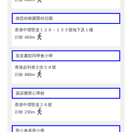
偉思幼稚園暨幼兒園
香港中環堅道１２９－１３３號地下及１樓
距離
460m
英皇書院同學會小學
香港必列者士街５８號
距離
480m
嘉諾撒聖心學校
香港中環堅道２６號
距離
230m
聖公會基恩小學