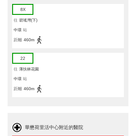
8X
往
碧瑤灣(下)
中環
站
距離
460m
22
往
薄扶林花園
中環
站
距離
460m
華懋荷里活中心附近的醫院