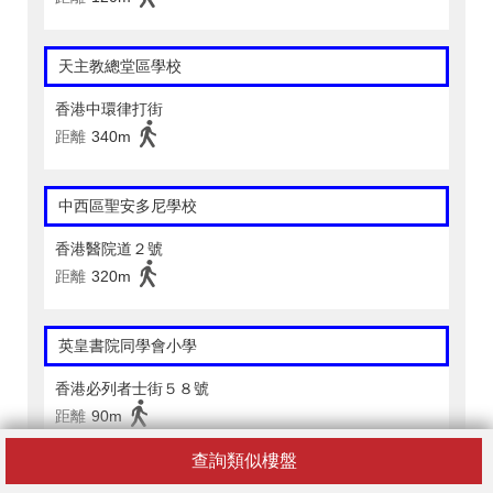
天主教總堂區學校
香港中環律打街
距離
340m
中西區聖安多尼學校
香港醫院道２號
距離
320m
英皇書院同學會小學
香港必列者士街５８號
距離
90m
查詢類似樓盤
英皇書院同學會小學(二校)