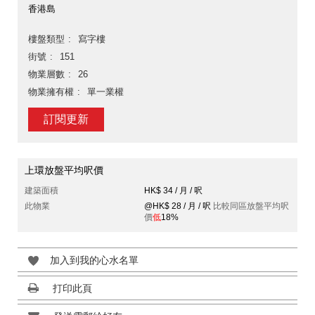
香港島
樓盤類型
寫字樓
街號
151
物業層數
26
物業擁有權
單一業權
訂閱更新
上環放盤平均呎價
建築面積
HK$ 34 / 月 / 呎
此物業
@HK$ 28 / 月 / 呎
比較同區放盤平均呎
價
低
18%
加入到我的心水名單
打印此頁