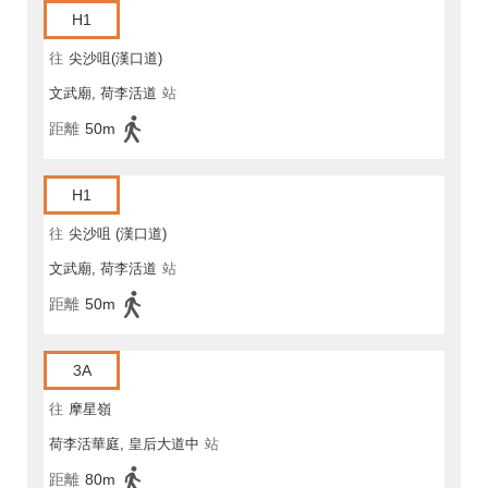
H1
往
尖沙咀(漢口道)
文武廟, 荷李活道
站
距離
50m
H1
往
尖沙咀 (漢口道)
文武廟, 荷李活道
站
距離
50m
3A
往
摩星嶺
荷李活華庭, 皇后大道中
站
距離
80m