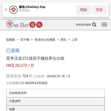
搵地 (OneDay) App
開啟
安裝
X
香港搵樓
搜索香港樓盤
Togg
navi
搵樓盤
>
寫字樓
>
香港的出租樓盤
>
西區
>
上環
已過期
荷李活道151號寫字樓租單位出租
HK$ 20,272 / 月
建築面積
724
呎
[未核實]
@HK$ 28
/ 呎 / 月
上次更新日期
2023年12月30日
詳細物業資料
大廈資料
地圖