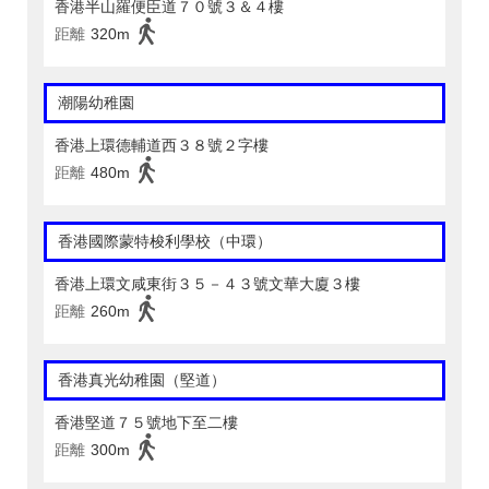
香港半山羅便臣道７０號３＆４樓
距離
320m
潮陽幼稚園
香港上環德輔道西３８號２字樓
距離
480m
香港國際蒙特梭利學校（中環）
香港上環文咸東街３５－４３號文華大廈３樓
距離
260m
香港真光幼稚園（堅道）
香港堅道７５號地下至二樓
距離
300m