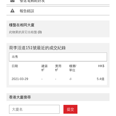
發送電郵給好友
報告錯誤
樓盤在相同大廈
此物業的其它出租盤
(3)
荷李活道151號最近的成交紀錄
出售
日期
建築
實用
樓層/
HK$
2
2
ft
ft
單位
2021-03-29
-
-
-/-
5.4億
香港大廈搜尋
提交