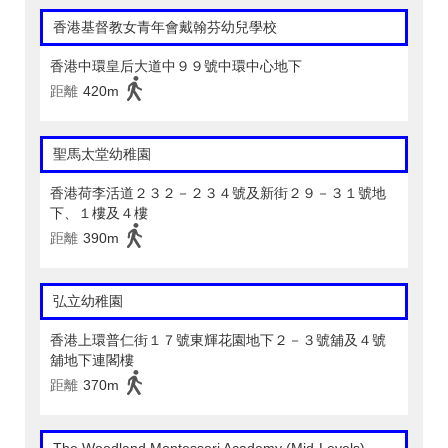
香港基督教女青年會戴翰芬幼兒學校
香港中環皇后大道中９９號中環中心地下
距離
420m
聖馬太堂幼稚園
香港荷李活道２３２－２３４號及新街２９－３１號地
下、１樓及４樓
距離
390m
弘立幼稚園
香港上環普仁街１７號東輝花園地下２－３號舖及４號
舖地下連閣樓
距離
370m