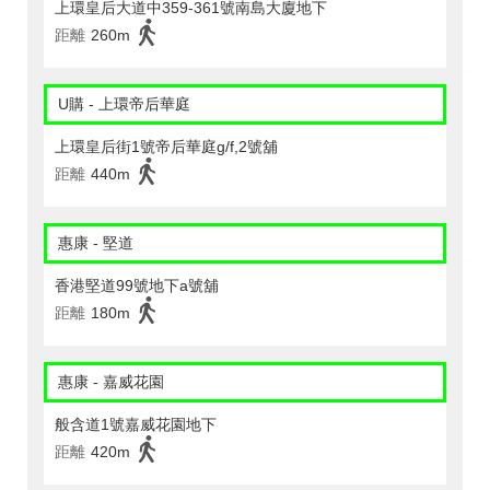
上環皇后大道中359-361號南島大廈地下
距離
260m
U購 - 上環帝后華庭
上環皇后街1號帝后華庭g/f,2號舖
距離
440m
惠康 - 堅道
香港堅道99號地下a號舖
距離
180m
惠康 - 嘉威花園
般含道1號嘉威花園地下
距離
420m