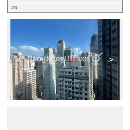
街景
<
>