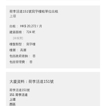
荷李活道151號寫字樓租單位出租
上環
出租
HK$ 20,272 / 月
建築面積
724 呎
[未核實]
樓盤類型
寫字樓
樓層
高層
包括政府差餉
否
包括管理費
否
大廈資料：荷李活道151號
荷李活道151號
151 荷李活道
上環
西區