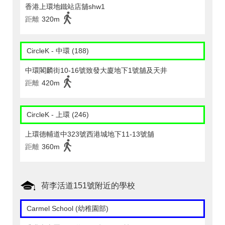
香港上環地鐵站店舖shw1
距離
320m
CircleK - 中環 (188)
中環閣麟街10-16號致發大廈地下1號舖及天井
距離
420m
CircleK - 上環 (246)
上環德輔道中323號西港城地下11-13號舖
距離
360m
荷李活道151號附近的學校
Carmel School (幼稚園部)