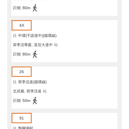
距離
80m
4X
往
中環(干諾道中)(循環線)
荷李活華庭, 皇后大道中
站
距離
80m
26
往
荷李活道(循環線)
文武廟, 荷李活道
站
距離
50m
91
往
鴨脷洲邨