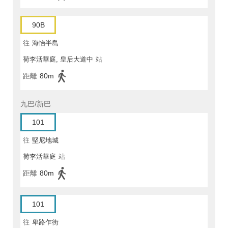
90B
往
海怡半島
荷李活華庭, 皇后大道中
站
距離
80m
九巴/新巴
101
往
堅尼地城
荷李活華庭
站
距離
80m
101
往
卑路乍街