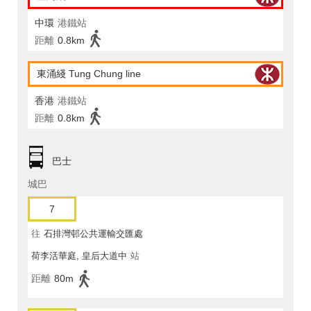
中環
港鐵站
距離
0.8km
東涌綫 Tung Chung line
香港
港鐵站
距離
0.8km
巴士
城巴
7
往
石排灣邨公共運輸交匯處
荷李活華庭, 皇后大道中
站
距離
80m