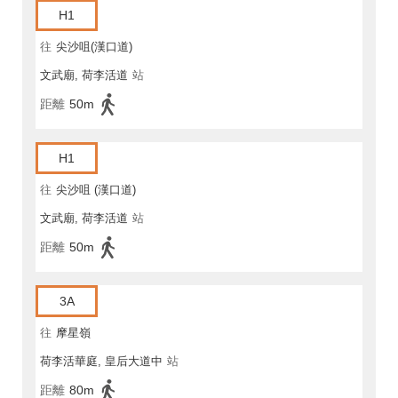
H1
往
尖沙咀(漢口道)
文武廟, 荷李活道
站
距離
50m
H1
往
尖沙咀 (漢口道)
文武廟, 荷李活道
站
距離
50m
3A
往
摩星嶺
荷李活華庭, 皇后大道中
站
距離
80m