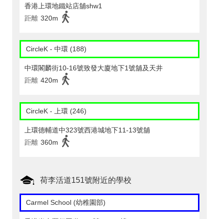
香港上環地鐵站店舖shw1
距離
320m
CircleK - 中環 (188)
中環閣麟街10-16號致發大廈地下1號舖及天井
距離
420m
CircleK - 上環 (246)
上環德輔道中323號西港城地下11-13號舖
距離
360m
荷李活道151號附近的學校
Carmel School (幼稚園部)