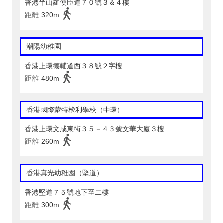
香港半山羅便臣道７０號３＆４樓
距離
320m
潮陽幼稚園
香港上環德輔道西３８號２字樓
距離
480m
香港國際蒙特梭利學校（中環）
香港上環文咸東街３５－４３號文華大廈３樓
距離
260m
香港真光幼稚園（堅道）
香港堅道７５號地下至二樓
距離
300m