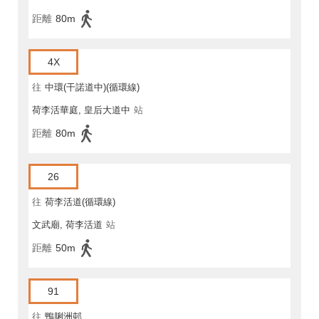
距離
80m
4X
往
中環(干諾道中)(循環線)
荷李活華庭, 皇后大道中
站
距離
80m
26
往
荷李活道(循環線)
文武廟, 荷李活道
站
距離
50m
91
往
鴨脷洲邨