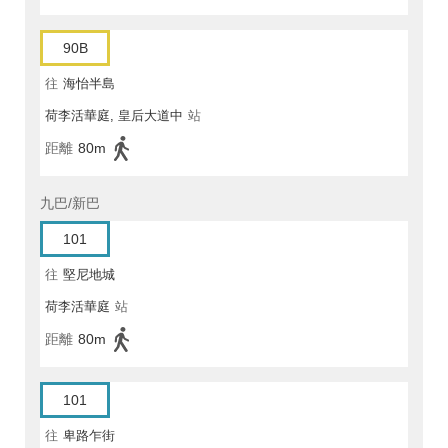
90B
往
海怡半島
荷李活華庭, 皇后大道中
站
距離
80m
九巴/新巴
101
往
堅尼地城
荷李活華庭
站
距離
80m
101
往
卑路乍街