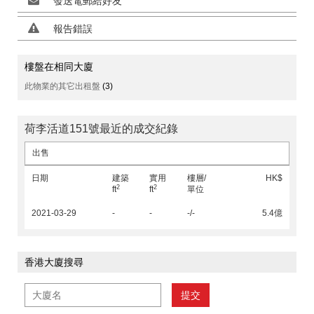
發送電郵給好友
報告錯誤
樓盤在相同大廈
此物業的其它出租盤
(3)
荷李活道151號最近的成交紀錄
出售
日期
建築
實用
樓層/
HK$
2
2
ft
ft
單位
2021-03-29
-
-
-/-
5.4億
香港大廈搜尋
提交