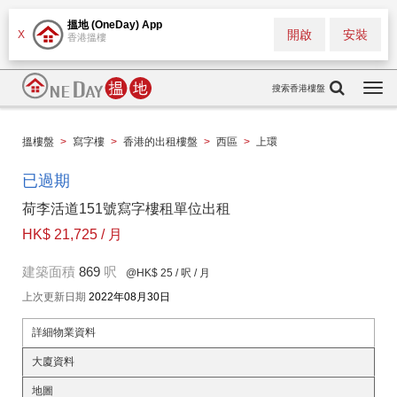
搵地 (OneDay) App
開啟
安裝
X
香港搵樓
搜索香港樓盤
Togg
navi
搵樓盤
>
寫字樓
>
香港的出租樓盤
>
西區
>
上環
已過期
荷李活道151號寫字樓租單位出租
HK$ 21,725 / 月
建築面積
869
呎
@HK$ 25
/ 呎 / 月
上次更新日期
2022年08月30日
詳細物業資料
大廈資料
地圖