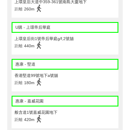
上環皇后大道中359-361號南島大廈地下
距離
260m
U購 - 上環帝后華庭
上環皇后街1號帝后華庭g/f,2號舖
距離
440m
惠康 - 堅道
香港堅道99號地下a號舖
距離
180m
惠康 - 嘉威花園
般含道1號嘉威花園地下
距離
420m