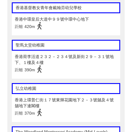
香港基督教女青年會戴翰芬幼兒學校
香港中環皇后大道中９９號中環中心地下
距離
420m
聖馬太堂幼稚園
香港荷李活道２３２－２３４號及新街２９－３１號地
下、１樓及４樓
距離
390m
弘立幼稚園
香港上環普仁街１７號東輝花園地下２－３號舖及４號
舖地下連閣樓
距離
370m
The Woodland Montessori Academy (Mid-Levels)