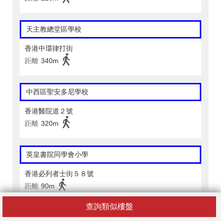
天主教總堂區學校
香港中環律打街
距離
340m
中西區聖安多尼學校
香港醫院道２號
距離
320m
英皇書院同學會小學
香港必列者士街５８號
距離
90m
查詢類似樓盤
英皇書院同學會小學(二校)