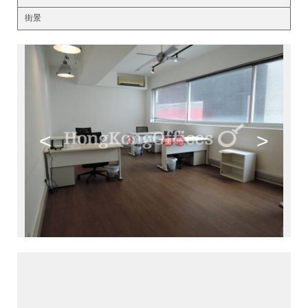
街景
<
>