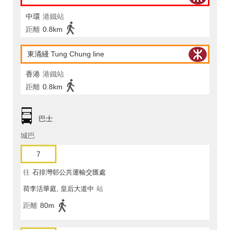
中環
港鐵站
距離
0.8km
東涌綫 Tung Chung line
香港
港鐵站
距離
0.8km
巴士
城巴
7
往
石排灣邨公共運輸交匯處
荷李活華庭, 皇后大道中
站
距離
80m