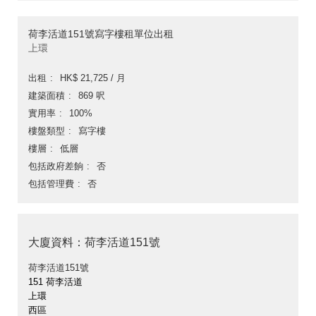
荷李活道151號寫字樓租單位出租
上環
出租
HK$ 21,725 / 月
建築面積
869 呎
實用率
100%
樓盤類型
寫字樓
樓層
低層
包括政府差餉
否
包括管理費
否
大廈資料：荷李活道151號
荷李活道151號
151 荷李活道
上環
西區