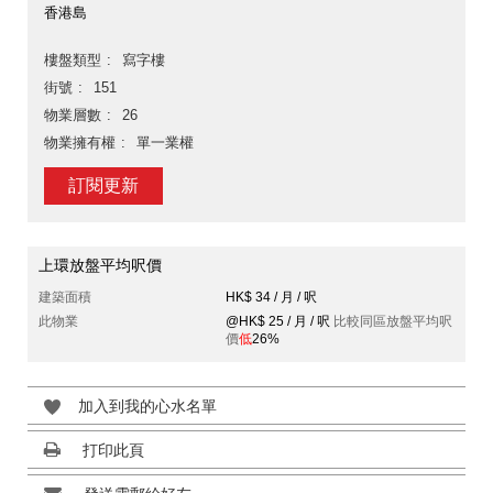
香港島
樓盤類型
寫字樓
街號
151
物業層數
26
物業擁有權
單一業權
訂閱更新
上環放盤平均呎價
建築面積
HK$ 34 / 月 / 呎
此物業
@HK$ 25 / 月 / 呎
比較同區放盤平均呎
價
低
26%
加入到我的心水名單
打印此頁