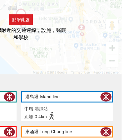
點擊此處
8附近的交通連線，設施，醫院
和學校
港島綫 Island line
中環
港鐵站
距離
0.4km
東涌綫 Tung Chung line