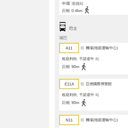
中環
港鐵站
距離
0.4km
巴士
城巴
A11
往
機場(地面運輸中心)
租庇利街, 干諾道中
站
距離
90m
E11A
往
亞洲國際博覽館
租庇利街, 干諾道中
站
距離
90m
N11
往
機場(地面運輸中心)