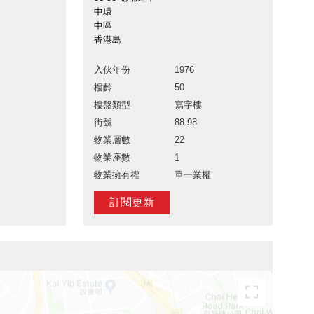
中環
中區
香港島
入伙年份
1976
樓齡
50
樓盤類型
寫字樓
街號
88-98
物業層數
22
物業座數
1
物業擁有權
單一業權
訂閱更新