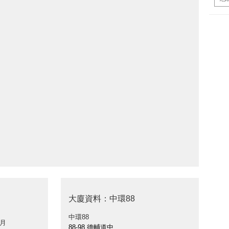
大廈資料：中環88
中環88
 月
88-98 德輔道中