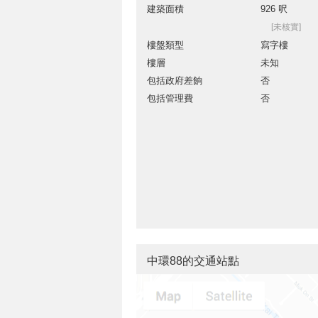
建築面積
926 呎
[未核實]
樓盤類型
寫字樓
樓層
未知
包括政府差餉
否
包括管理費
否
中環88的交通站點