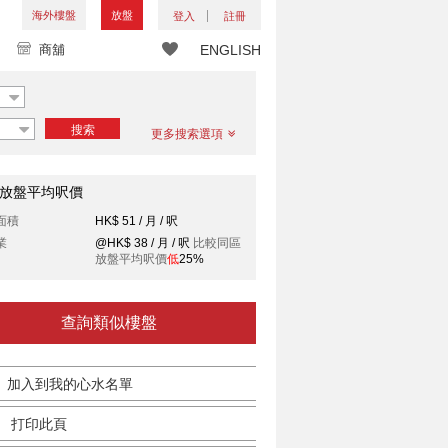
海外樓盤
放盤
登入
註冊
商舖
ENGLISH
搜索
更多搜索選項
放盤平均呎價
面積
HK$ 51 / 月 / 呎
業
@HK$ 38 / 月 / 呎
比較同區
放盤平均呎價
低
25%
查詢類似樓盤
加入到我的心水名單
打印此頁