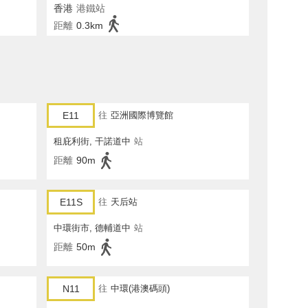
香港
港鐵站
距離
0.3km
E11
往
亞洲國際博覽館
租庇利街, 干諾道中
站
距離
90m
E11S
往
天后站
中環街市, 德輔道中
站
距離
50m
N11
往
中環(港澳碼頭)