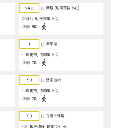
NA11
往
機場 (地面運輸中心)
租庇利街, 干諾道中
站
距離
90m
1
往
摩星嶺
中環街市, 德輔道中
站
距離
20m
5B
往
堅尼地城
中環街市, 德輔道中
站
距離
20m
5B
往
香港大球場
恒生銀行總行, 德輔道中
站