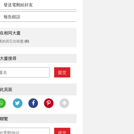
發送電郵給好友
報告錯誤
在相同大廈
業的其它出租盤
(6)
大廈搜尋
提交
此頁面
聯繫
提交