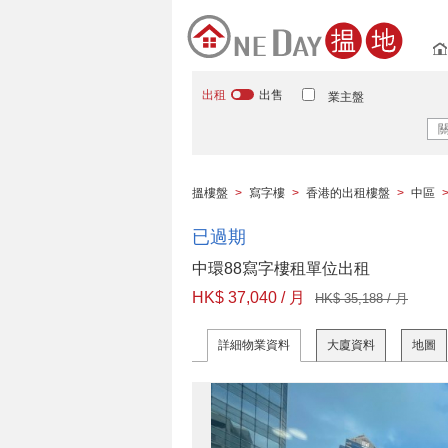
出租
出售
業主盤
搵樓盤
>
寫字樓
>
香港的出租樓盤
>
中區
已過期
中環88寫字樓租單位出租
HK$ 37,040 / 月
HK$ 35,188 / 月
詳細物業資料
大廈資料
地圖