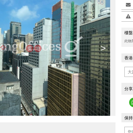
樓盤
此物
>
香港
分享
保持