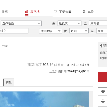
住宅
寫字樓
工業大廈
車位
選擇地區
由
最低價
至
最高價
建築面績
由
最細
至
最大
中環
>
中環
建築
此物
建築面積
926
呎
[未核實]
@HK$ 38
/ 呎 / 月
上次升價日期
2024年02月06日
街景