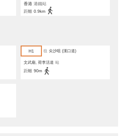
香港
港鐵站
距離
0.9km
H1
往
尖沙咀 (漢口道)
文武廟, 荷李活道
站
距離
90m