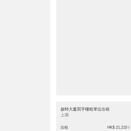
啟時大廈寫字樓租單位出租
上環
出租
HK$ 21,210 /