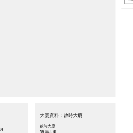
大廈資料：啟時大廈
啟時大廈
 月
38 樂古道