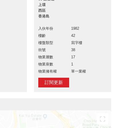
上環
西區
香港島
入伙年份
1982
樓齡
42
樓盤類型
寫字樓
街號
38
物業層數
17
物業座數
1
物業擁有權
單一業權
訂閱更新