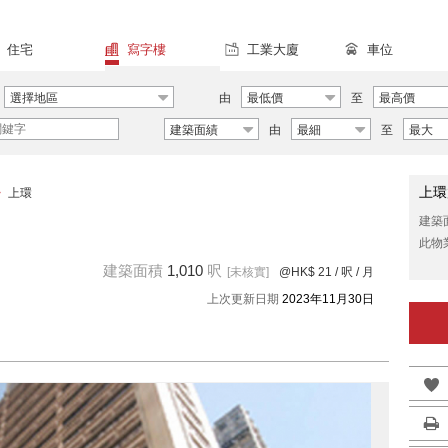
住宅
寫字樓
工業大廈
車位
選擇地區
由
最低價
至
最高價
建築面績
由
最細
至
最大
上環
>
上環
建築
此物
建築面積
1,010
呎
[未核實]
@HK$ 21
/ 呎 / 月
上次更新日期
2023年11月30日