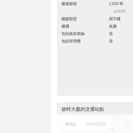
建築面積
1,010 呎
[未核實]
樓盤類型
寫字樓
樓層
低層
包括政府差餉
否
包括管理費
否
啟時大廈的交通站點