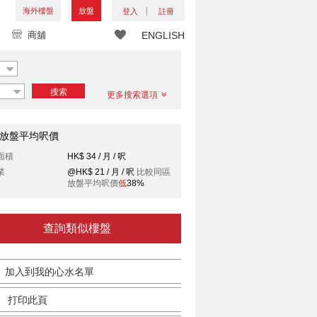
海外樓盤
放盤
登入
註冊
商舖
ENGLISH
搜索
更多搜索選項
放盤平均呎價
面積
HK$ 34 / 月 / 呎
業
@HK$ 21 / 月 / 呎
比較同區
放盤平均呎價
低
38%
查詢類似樓盤
加入到我的心水名單
打印此頁