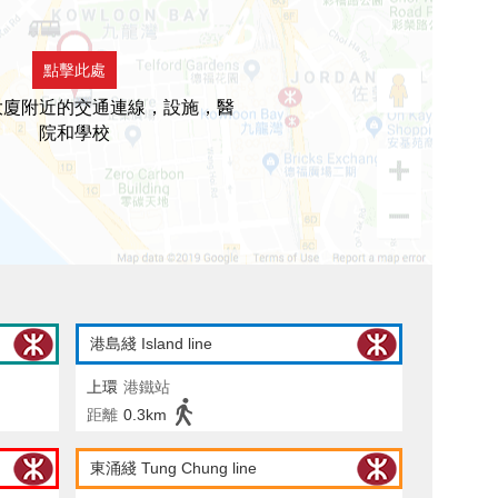
點擊此處
大廈附近的交通連線，設施，醫
院和學校
港島綫 Island line
上環
港鐵站
距離
0.3km
東涌綫 Tung Chung line