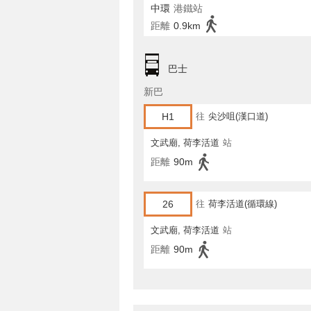
中環
港鐵站
距離
0.9km
巴士
新巴
H1
往
尖沙咀(漢口道)
文武廟, 荷李活道
站
距離
90m
26
往
荷李活道(循環線)
文武廟, 荷李活道
站
距離
90m