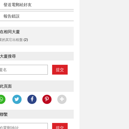
發送電郵給好友
報告錯誤
在相同大廈
業的其它出租盤
(2)
大廈搜尋
提交
此頁面
聯繫
提交