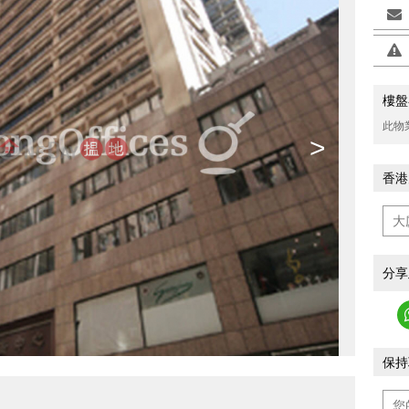
樓盤
此物
>
香港
分享
保持