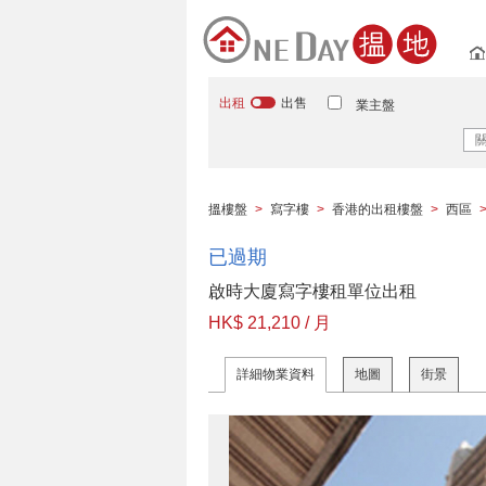
出租
出售
業主盤
搵樓盤
>
寫字樓
>
香港的出租樓盤
>
西區
已過期
啟時大廈寫字樓租單位出租
HK$ 21,210 / 月
詳細物業資料
地圖
街景