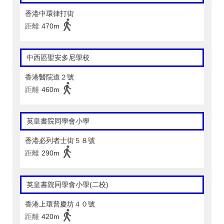
香港中環律打街
距離
470m
中西區聖安多尼學校
香港醫院道２號
距離
460m
英皇書院同學會小學
香港必列者士街５８號
距離
290m
英皇書院同學會小學(二校)
香港上環普慶坊４０號
距離
420m