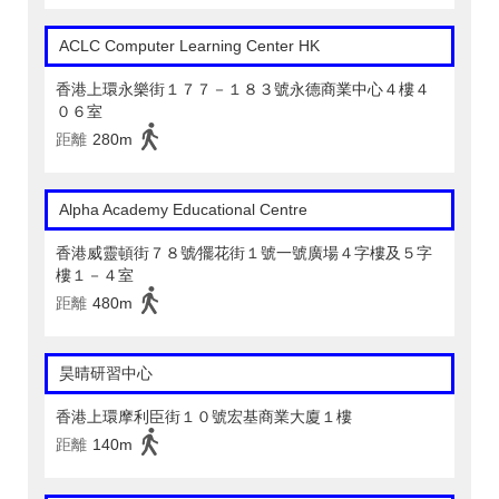
ACLC Computer Learning Center HK
香港上環永樂街１７７－１８３號永德商業中心４樓４
０６室
距離
280m
Alpha Academy Educational Centre
香港威靈頓街７８號∕擺花街１號一號廣場４字樓及５字
樓１－４室
距離
480m
昊晴研習中心
香港上環摩利臣街１０號宏基商業大廈１樓
距離
140m