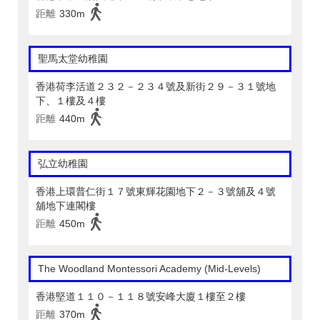
距離
330m
聖馬太堂幼稚園
香港荷李活道２３２－２３４號及新街２９－３１號地
下、１樓及４樓
距離
440m
弘立幼稚園
香港上環普仁街１７號東輝花園地下２－３號舖及４號
舖地下連閣樓
距離
450m
The Woodland Montessori Academy (Mid-Levels)
香港堅道１１０－１１８號安峰大廈１樓至２樓
距離
370m