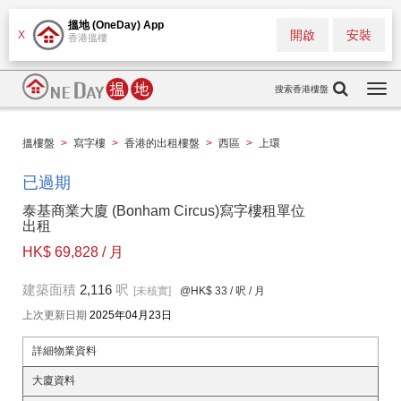
搵地 (OneDay) App
開啟
安裝
X
香港搵樓
搜索香港樓盤
Togg
navi
搵樓盤
>
寫字樓
>
香港的出租樓盤
>
西區
>
上環
已過期
泰基商業大廈 (Bonham Circus)寫字樓租單位
出租
HK$ 69,828 / 月
建築面積
2,116
呎
[未核實]
@HK$ 33
/ 呎 / 月
上次更新日期
2025年04月23日
詳細物業資料
大廈資料