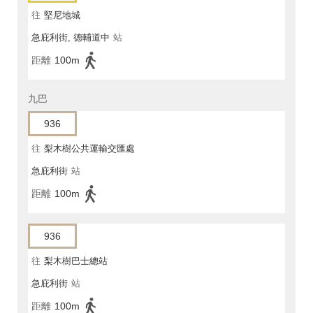
往
堅尼地城
急庇利街, 德輔道中
站
距離
100m
九巴
936
往
梨木樹公共運輸交匯處
急庇利街
站
距離
100m
936
往
梨木樹巴士總站
急庇利街
站
距離
100m