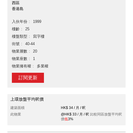
西區
香港島
入伙年份
1999
樓齡
25
樓盤類型
寫字樓
街號
40-44
物業層數
20
物業座數
1
物業擁有權
多業權
訂閱更新
上環放盤平均呎價
建築面積
HK$ 34 / 月 / 呎
此物業
@HK$ 33 / 月 / 呎
比較同區放盤平均呎
價
低
3%