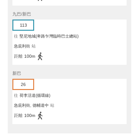
九巴/新巴
113
往
堅尼地城(卑路乍灣臨時巴士總站)
急庇利街
站
距離
100m
新巴
26
往
荷李活道(循環線)
急庇利街, 德輔道中
站
距離
100m