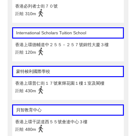
香港必列者士街７０號
距離
310m
International Scholars Tuition School
香港上環德輔道中２５５－２５７號錦甡大廈３樓
距離
120m
蒙特梭利國際學校
香港上環普仁街１７號東輝花園１樓１室及閣樓
距離
430m
貝智教育中心
香港上環干諾道西５５號會達中心３樓
距離
480m