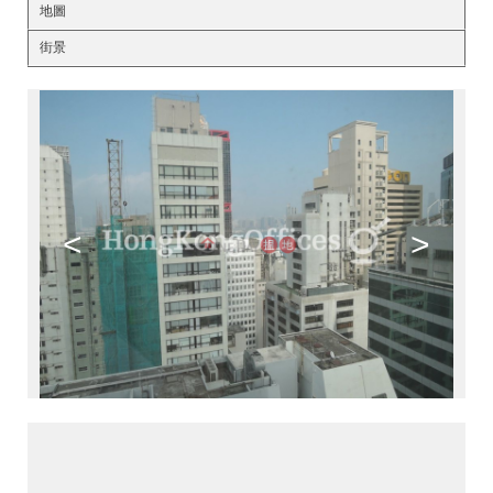
地圖
街景
<
>