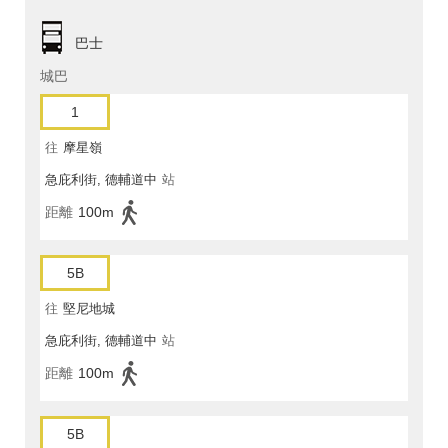
巴士
城巴
1
往
摩星嶺
急庇利街, 德輔道中
站
距離
100m
5B
往
堅尼地城
急庇利街, 德輔道中
站
距離
100m
5B