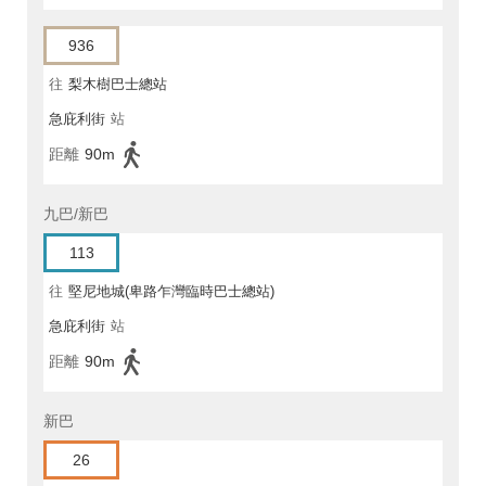
936
往
梨木樹巴士總站
急庇利街
站
距離
90m
九巴/新巴
113
往
堅尼地城(卑路乍灣臨時巴士總站)
急庇利街
站
距離
90m
新巴
26