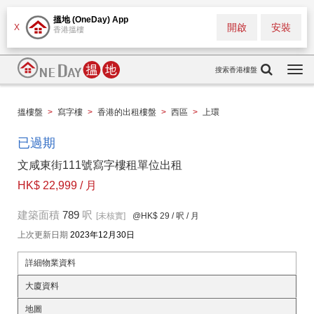
搵地 (OneDay) App
開啟
安裝
X
香港搵樓
搜索香港樓盤
Togg
navi
搵樓盤
>
寫字樓
>
香港的出租樓盤
>
西區
>
上環
已過期
文咸東街111號寫字樓租單位出租
HK$ 22,999 / 月
建築面積
789
呎
[未核實]
@HK$ 29
/ 呎 / 月
上次更新日期
2023年12月30日
詳細物業資料
大廈資料
地圖