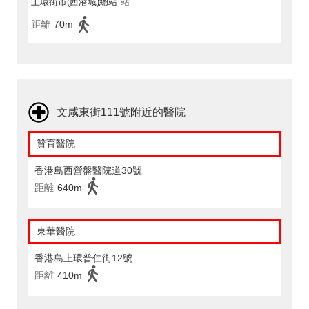
上環街市(西港城)總站
站
距離
70m
文咸東街111號附近的醫院
贊育醫院
香港島西營盤醫院道30號
距離
640m
東華醫院
香港島上環普仁街12號
距離
410m