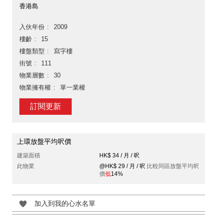
香港島
入伙年份
2009
樓齡
15
樓盤類型
寫字樓
街號
111
物業層數
30
物業擁有權
單一業權
訂閱更新
上環放盤平均呎價
建築面積
HK$ 34 / 月 / 呎
此物業
@HK$ 29 / 月 / 呎
比較同區放盤平均呎
價
低
14%
加入到我的心水名單