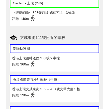
CircleK - 上環 (246)
上環德輔道中323號西港城地下11-13號舖
距離
140m
文咸東街111號附近的學校
潮陽幼稚園
香港上環德輔道西３８號２字樓
距離
360m
香港國際蒙特梭利學校（中環）
香港上環文咸東街３５－４３號文華大廈３樓
距離
190m