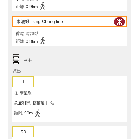
距離
0.9km
東涌綫 Tung Chung line
香港
港鐵站
距離
0.8km
巴士
城巴
1
往
摩星嶺
急庇利街, 德輔道中
站
距離
90m
5B