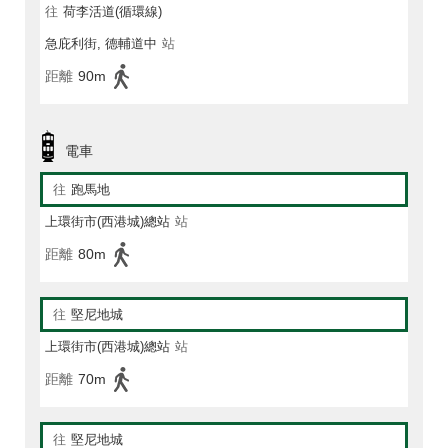
往
荷李活道(循環線)
急庇利街, 德輔道中
站
距離
90m
電車
往
跑馬地
上環街市(西港城)總站
站
距離
80m
往
堅尼地城
上環街市(西港城)總站
站
距離
70m
往
堅尼地城