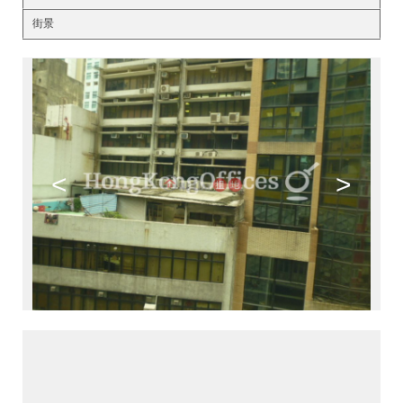
街景
<
>