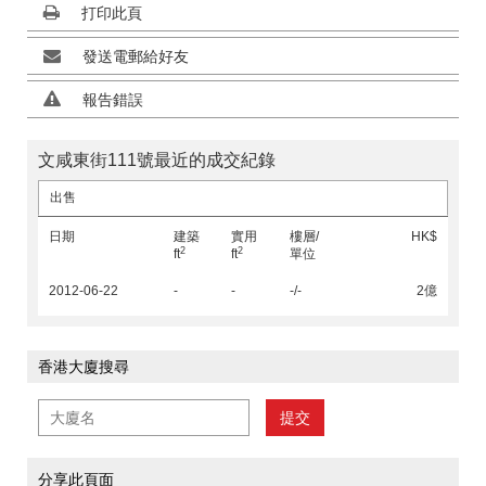
打印此頁
發送電郵給好友
報告錯誤
文咸東街111號最近的成交紀錄
出售
日期
建築
實用
樓層/
HK$
2
2
ft
ft
單位
2012-06-22
-
-
-/-
2億
香港大廈搜尋
提交
分享此頁面