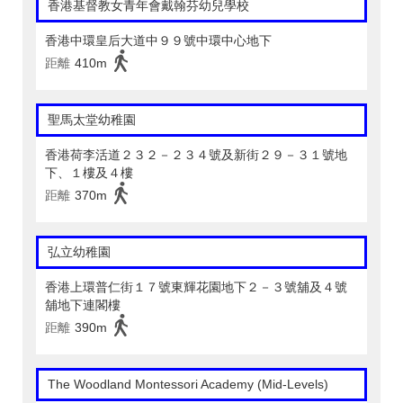
香港基督教女青年會戴翰芬幼兒學校
香港中環皇后大道中９９號中環中心地下
距離
410m
聖馬太堂幼稚園
香港荷李活道２３２－２３４號及新街２９－３１號地
下、１樓及４樓
距離
370m
弘立幼稚園
香港上環普仁街１７號東輝花園地下２－３號舖及４號
舖地下連閣樓
距離
390m
The Woodland Montessori Academy (Mid-Levels)