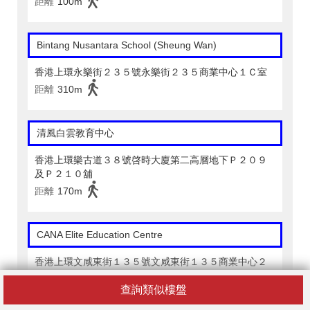
距離
100m
Bintang Nusantara School (Sheung Wan)
香港上環永樂街２３５號永樂街２３５商業中心１Ｃ室
距離
310m
清風白雲教育中心
香港上環樂古道３８號啓時大廈第二高層地下Ｐ２０９
及Ｐ２１０舖
距離
170m
CANA Elite Education Centre
香港上環文咸東街１３５號文咸東街１３５商業中心２
樓２０１、２０３、２０４及２０５室
查詢類似樓盤
距離
160m