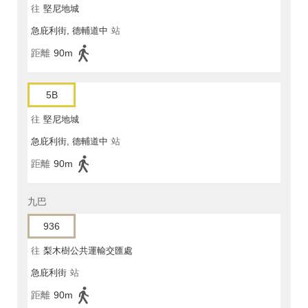
往
堅尼地城
急庇利街, 德輔道中
站
距離
90m
5B
往
堅尼地城
急庇利街, 德輔道中
站
距離
90m
九巴
936
往
梨木樹公共運輸交匯處
急庇利街
站
距離
90m