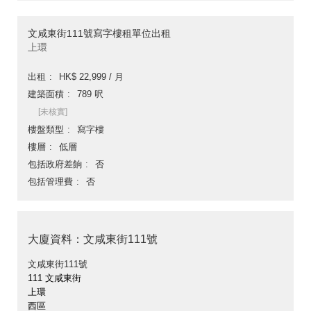
文咸東街111號寫字樓租單位出租
上環
出租
HK$ 22,999 / 月
建築面積
789 呎
[未核實]
樓盤類型
寫字樓
樓層
低層
包括政府差餉
否
包括管理費
否
大廈資料：文咸東街111號
文咸東街111號
111 文咸東街
上環
西區