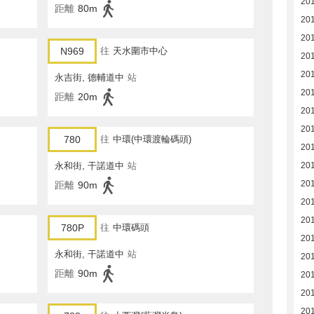
201
距離
80m
20
20
N969
往
天水圍市中心
20
20
永吉街, 德輔道中
站
20
距離
20m
20
20
780
往
中環(中環渡輪碼頭)
20
永和街, 干諾道中
站
20
20
距離
90m
20
20
780P
往
中環碼頭
20
永和街, 干諾道中
站
20
距離
90m
20
20
20