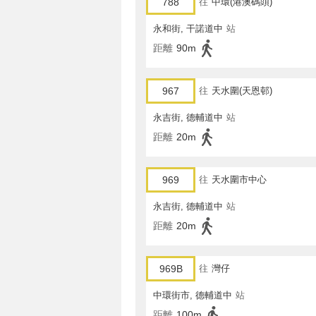
788
往
中環(港澳碼頭)
永和街, 干諾道中
站
距離
90m
967
往
天水圍(天恩邨)
永吉街, 德輔道中
站
距離
20m
969
往
天水圍市中心
永吉街, 德輔道中
站
距離
20m
969B
往
灣仔
中環街市, 德輔道中
站
距離
100m