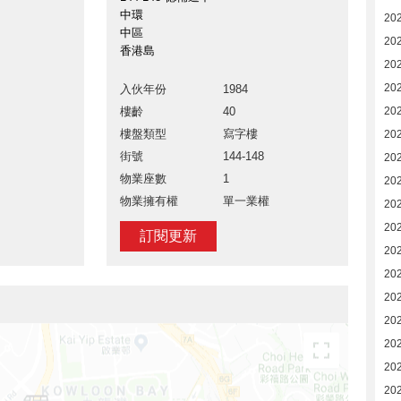
中環
20
中區
202
香港島
20
20
入伙年份
1984
樓齡
40
20
樓盤類型
寫字樓
20
街號
144-148
20
物業座數
1
20
物業擁有權
單一業權
20
20
訂閱更新
20
20
20
20
20
20
20