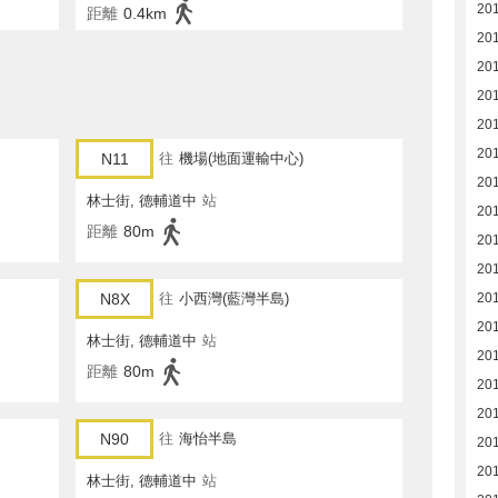
20
距離
0.4km
20
20
20
20
20
N11
往
機場(地面運輸中心)
20
林士街, 德輔道中
站
20
距離
80m
20
20
N8X
往
小西灣(藍灣半島)
201
20
林士街, 德輔道中
站
20
距離
80m
20
201
N90
往
海怡半島
20
201
林士街, 德輔道中
站