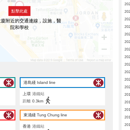
202
點擊此處
20
202
大廈附近的交通連線，設施，醫
202
院和學校
20
20
20
20
20
20
20
港島綫 Island line
20
上環
港鐵站
20
距離
0.3km
20
20
東涌綫 Tung Chung line
20
20
香港
港鐵站