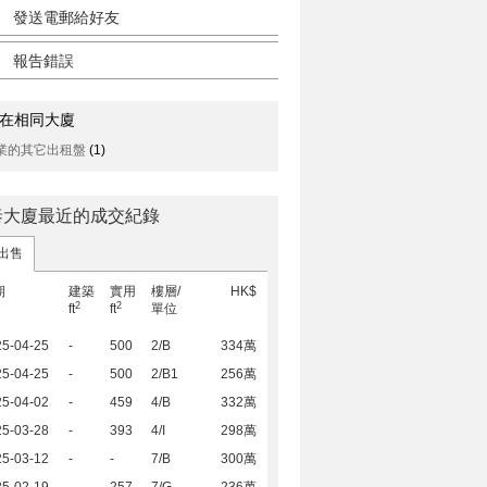
發送電郵給好友
報告錯誤
在相同大廈
業的其它出租盤
(1)
泰大廈最近的成交紀錄
出售
期
建築
實用
樓層/
HK$
2
2
ft
ft
單位
25-04-25
-
500
2/B
334萬
25-04-25
-
500
2/B1
256萬
25-04-02
-
459
4/B
332萬
25-03-28
-
393
4/I
298萬
25-03-12
-
-
7/B
300萬