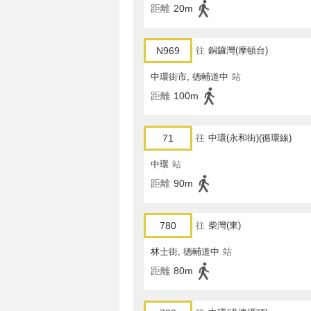
距離
20m
N969
往
銅鑼灣(摩頓台)
中環街市, 德輔道中
站
距離
100m
71
往
中環(永和街)(循環線)
中環
站
距離
90m
780
往
柴灣(東)
林士街, 德輔道中
站
距離
80m