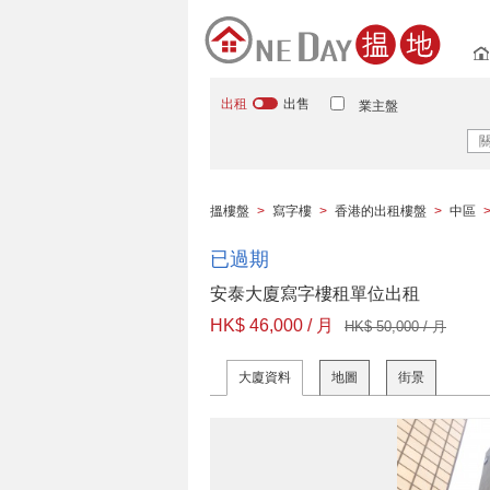
出租
出售
業主盤
搵樓盤
>
寫字樓
>
香港的出租樓盤
>
中區
已過期
安泰大廈寫字樓租單位出租
HK$ 46,000 / 月
HK$ 50,000 / 月
大廈資料
地圖
街景