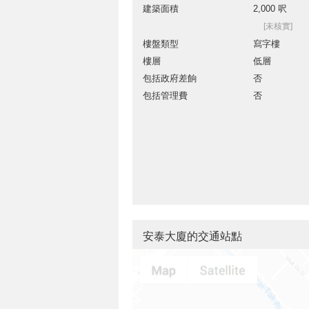
建築面積
2,000 呎
[未核實]
樓盤類型
寫字樓
樓層
低層
包括政府差餉
否
包括管理費
否
安泰大廈的交通站點