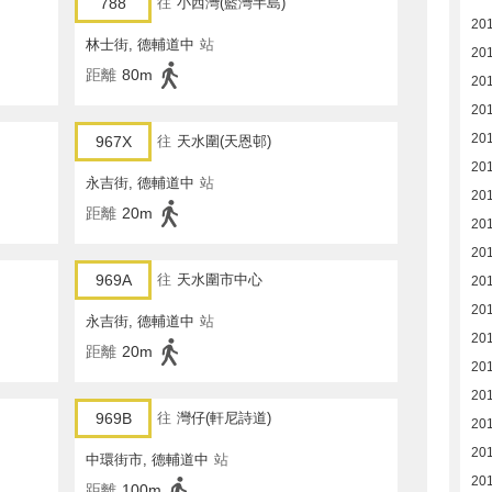
788
往
小西灣(藍灣半島)
20
林士街, 德輔道中
站
20
距離
80m
20
20
20
967X
往
天水圍(天恩邨)
201
永吉街, 德輔道中
站
20
距離
20m
20
20
969A
往
天水圍市中心
20
20
永吉街, 德輔道中
站
20
距離
20m
20
20
969B
往
灣仔(軒尼詩道)
20
201
中環街市, 德輔道中
站
20
距離
100m