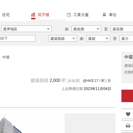
住宅
寫字樓
工業大廈
車位
選擇地區
由
最低價
至
最高價
建築面績
由
最細
至
最大
中環
>
中環
建築
此物
建築面積
2,000
呎
[未核實]
@HK$ 27
/ 呎 / 月
上次降價日期
2023年11月04日