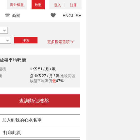
海外樓盤
放盤
登入
註冊
商舖
ENGLISH
搜索
更多搜索選項
放盤平均呎價
面積
HK$ 51 / 月 / 呎
業
@HK$ 27 / 月 / 呎
比較同區
放盤平均呎價
低
47%
查詢類似樓盤
加入到我的心水名單
打印此頁