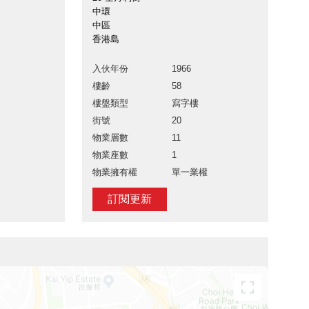
中環
中區
香港島
入伙年份
1966
樓齡
58
樓盤類型
寫字樓
街號
20
物業層數
11
物業座數
1
物業擁有權
單一業權
訂閱更新