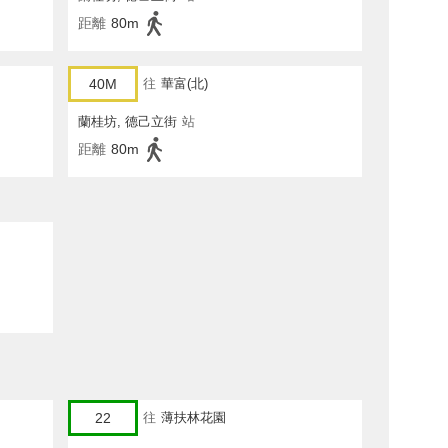
距離
80m
40M
往
華富(北)
蘭桂坊, 德己立街
站
距離
80m
22
往
薄扶林花園