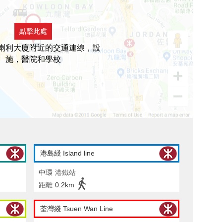
點擊此處
喇利大廈附近的交通連線，設
施，醫院和學校
港島綫 Island line
中環
港鐵站
距離
0.2km
荃灣綫 Tsuen Wan Line