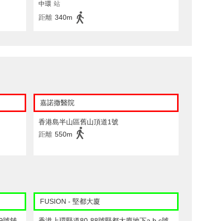
中環
站
距離
340m
嘉諾撒醫院
香港島半山區舊山頂道1號
距離
550m
FUSION - 堅都大廈
9號舖
香港上環堅道80-88號堅都大廈地下a,b,c號