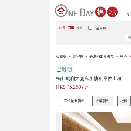
出租
出售
業主盤
搵樓盤
>
寫字樓
>
香港的出租樓盤
>
中區
已過期
鴨都喇利大廈寫字樓租單位出租
HK$ 75,250 / 月
詳細物業資料
大廈資料
地圖