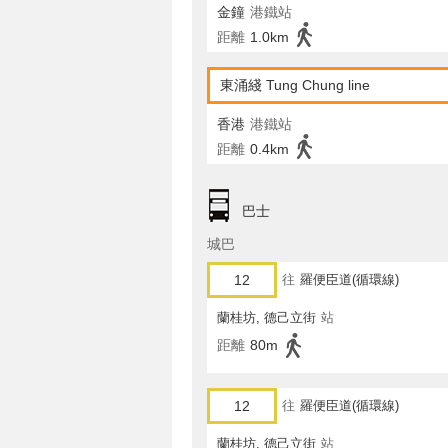
金鐘
港鐵站
距離
1.0km
東涌綫 Tung Chung line
香港
港鐵站
距離
0.4km
巴士
城巴
12
往
羅便臣道(循環線)
蘭桂坊, 德己立街
站
距離
80m
12
往
羅便臣道(循環線)
蘭桂坊, 德己立街
站