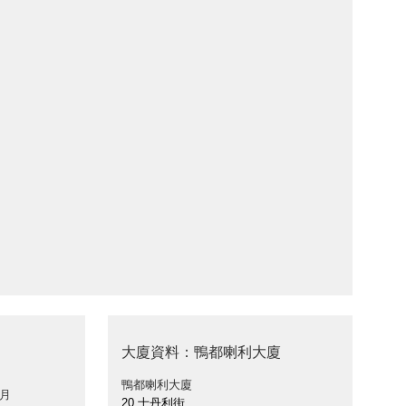
大廈資料：鴨都喇利大廈
鴨都喇利大廈
 月
20 士丹利街