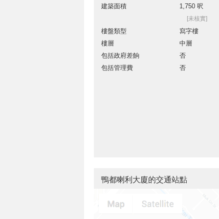
建築面積
1,750 呎
[未核實]
樓盤類型
寫字樓
樓層
中層
包括政府差餉
否
包括管理費
否
鴨都喇利大廈的交通站點