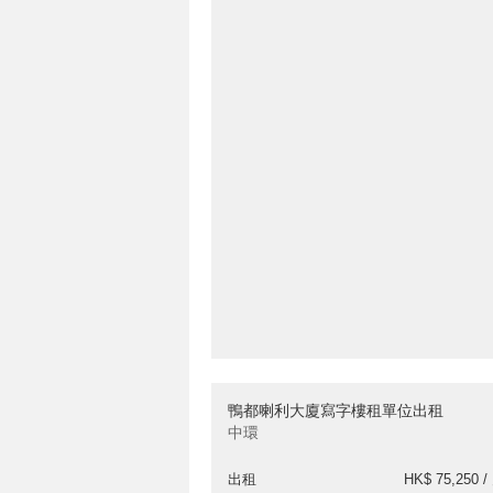
鴨都喇利大廈寫字樓租單位出租
中環
出租
HK$ 75,250 /