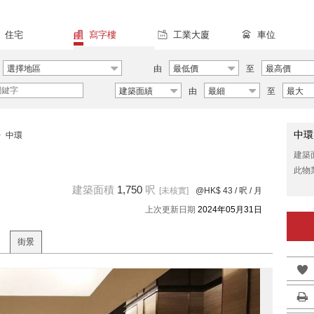
住宅
寫字樓
工業大廈
車位
選擇地區
由
最低價
至
最高價
建築面績
由
最細
至
最大
中環
>
中環
建築
此物
建築面積
1,750
呎
[未核實]
@HK$ 43
/ 呎 / 月
上次更新日期
2024年05月31日
街景