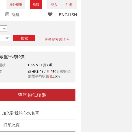
海外樓盤
放盤
登入
註冊
商舖
ENGLISH
搜索
更多搜索選項
放盤平均呎價
面積
HK$ 51 / 月 / 呎
業
@HK$ 43 / 月 / 呎
比較同區
放盤平均呎價
低
16%
查詢類似樓盤
加入到我的心水名單
打印此頁