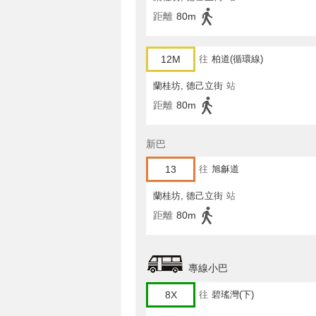
距離
80m
12M
往
柏道(循環線)
蘭桂坊, 德己立街
站
距離
80m
新巴
13
往
旭龢道
蘭桂坊, 德己立街
站
距離
80m
專線小巴
8X
往
碧瑤灣(下)