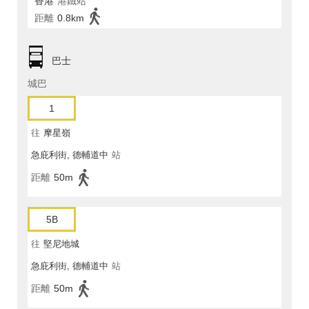
香港
港鐵站
距離
0.8km
巴士
城巴
1
往
摩星嶺
急庇利街, 德輔道中
站
距離
50m
5B
往
堅尼地城
急庇利街, 德輔道中
站
距離
50m