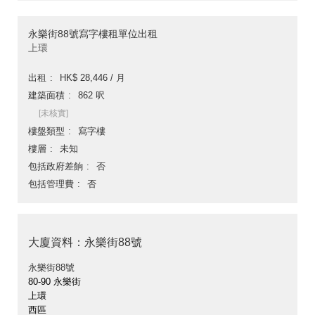
永樂街88號寫字樓租單位出租
上環
出租
HK$ 28,446 / 月
建築面積
862 呎
[未核實]
樓盤類型
寫字樓
樓層
未知
包括政府差餉
否
包括管理費
否
大廈資料：永樂街88號
永樂街88號
80-90 永樂街
上環
西區