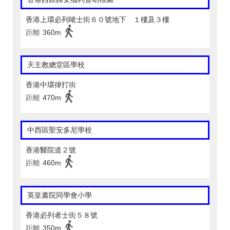
香港上環必列啫士街６０號地下 １樓及３樓
距離
360m
天主教總堂區學校
香港中環律打街
距離
470m
中西區聖安多尼學校
香港醫院道２號
距離
460m
英皇書院同學會小學
香港必列者士街５８號
距離
350m