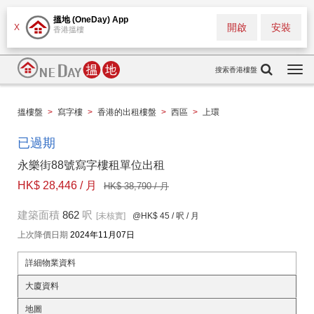
搵地 (OneDay) App
開啟
安裝
X
香港搵樓
搜索香港樓盤
Togg
navi
搵樓盤
>
寫字樓
>
香港的出租樓盤
>
西區
>
上環
已過期
永樂街88號寫字樓租單位出租
HK$ 28,446 / 月
HK$ 38,790 / 月
建築面積
862
呎
[未核實]
@HK$ 45
/ 呎 / 月
上次降價日期
2024年11月07日
詳細物業資料
大廈資料
地圖