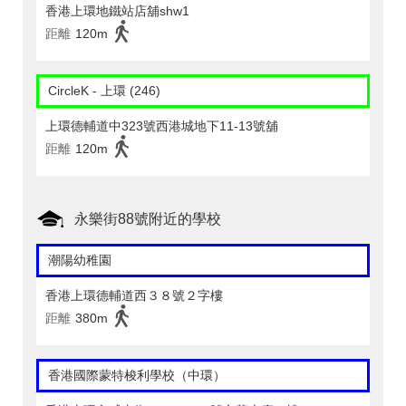
香港上環地鐵站店舖shw1
距離
120m
CircleK - 上環 (246)
上環德輔道中323號西港城地下11-13號舖
距離
120m
永樂街88號附近的學校
潮陽幼稚園
香港上環德輔道西３８號２字樓
距離
380m
香港國際蒙特梭利學校（中環）