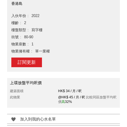
香港島
入伙年份
2022
樓齡
2
樓盤類型
寫字樓
街號
80-90
物業座數
1
物業擁有權
單一業權
訂閱更新
上環放盤平均呎價
建築面積
HK$ 34 / 月 / 呎
此物業
@HK$ 45 / 月 / 呎
比較同區放盤平均呎
價
高
32%
加入到我的心水名單