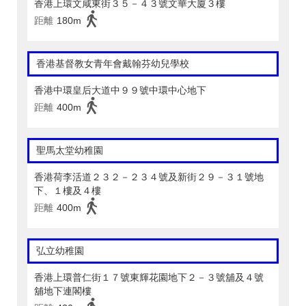
香港上環文咸東街３５－４３號文華大廈３樓
距離
180m
香港基督教女青年會戴翰芬幼兒學校
香港中環皇后大道中９９號中環中心地下
距離
400m
聖馬太堂幼稚園
香港荷李活道２３２－２３４號及新街２９－３１號地
下、１樓及４樓
距離
400m
弘立幼稚園
香港上環普仁街１７號東輝花園地下２－３號舖及４號
舖地下連閣樓