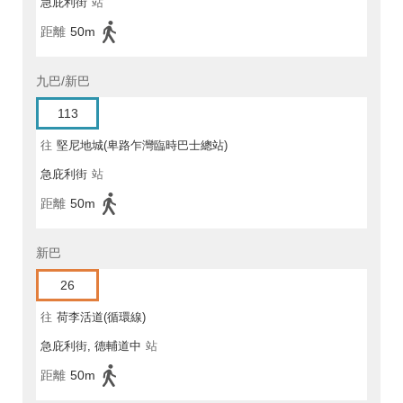
急庇利街
站
距離
50m
九巴/新巴
113
往
堅尼地城(卑路乍灣臨時巴士總站)
急庇利街
站
距離
50m
新巴
26
往
荷李活道(循環線)
急庇利街, 德輔道中
站
距離
50m