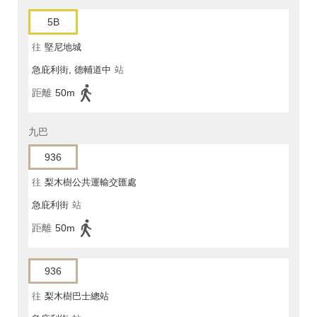
5B
往
堅尼地城
急庇利街, 德輔道中
站
距離
50m
九巴
936
往
梨木樹公共運輸交匯處
急庇利街
站
距離
50m
936
往
梨木樹巴士總站