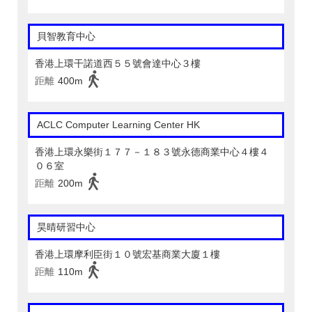
貝智教育中心
香港上環干諾道西５５號會達中心３樓
距離
400m
ACLC Computer Learning Center HK
香港上環永樂街１７７－１８３號永德商業中心４樓４
０６室
距離
200m
昊晴研習中心
香港上環摩利臣街１０號宏基商業大廈１樓
距離
110m