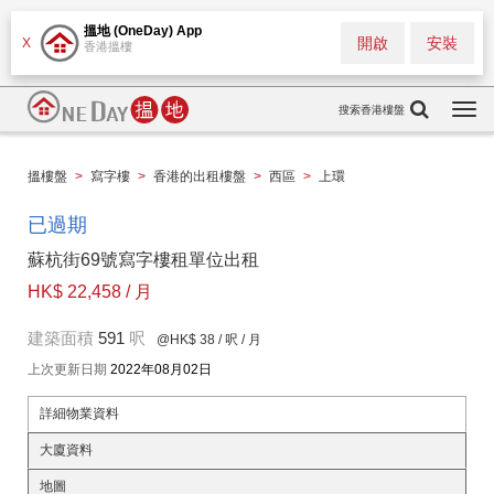
搵地 (OneDay) App
開啟
安裝
X
香港搵樓
搜索香港樓盤
Togg
navi
搵樓盤
>
寫字樓
>
香港的出租樓盤
>
西區
>
上環
已過期
蘇杭街69號寫字樓租單位出租
HK$ 22,458 / 月
建築面積
591
呎
@HK$ 38
/ 呎 / 月
上次更新日期
2022年08月02日
詳細物業資料
大廈資料
地圖