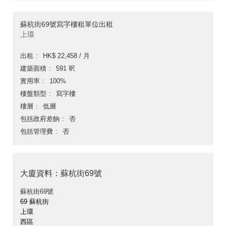
蘇杭街69號寫字樓租單位出租
上環
出租
HK$ 22,458 / 月
建築面積
591 呎
實用率
100%
樓盤類型
寫字樓
樓層
低層
包括政府差餉
否
包括管理費
否
大廈資料：蘇杭街69號
蘇杭街69號
69 蘇杭街
上環
西區