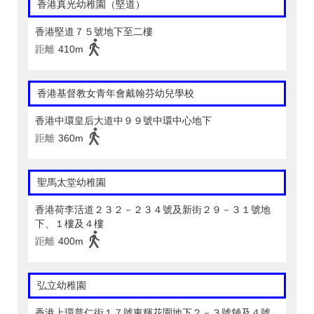
香港真光幼稚園（堅道）
香港堅道７５號地下至二樓
距離
410m
香港基督教女青年會戴翰芬幼兒學校
香港中環皇后大道中９９號中環中心地下
距離
360m
聖馬太堂幼稚園
香港荷李活道２３２－２３４號及新街２９－３１號地
下、１樓及４樓
距離
400m
弘立幼稚園
香港上環普仁街１７號東輝花園地下２－３號舖及４號