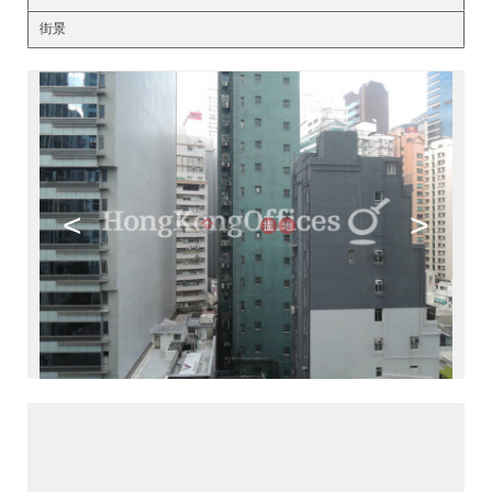
街景
<
>