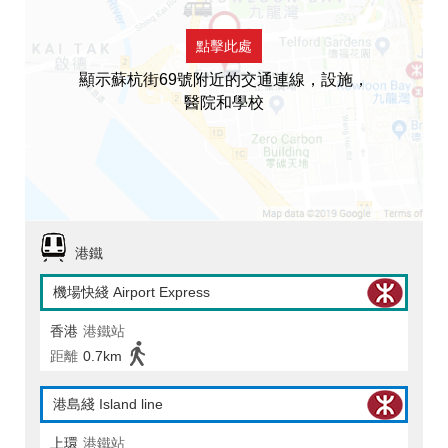
點擊此處
顯示蘇杭街69號附近的交通連線，設施，
醫院和學校
港鐵
機場快綫 Airport Express
香港
港鐵站
距離
0.7km
港島綫 Island line
上環
港鐵站