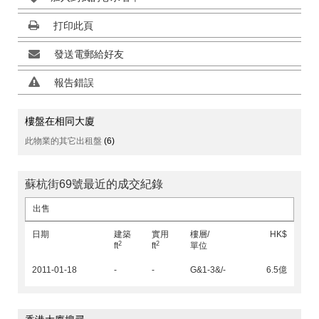
打印此頁
發送電郵給好友
報告錯誤
樓盤在相同大廈
此物業的其它出租盤
(6)
蘇杭街69號最近的成交紀錄
出售
日期
建築
實用
樓層/
HK$
2
2
ft
ft
單位
2011-01-18
-
-
G&1-3&/-
6.5億