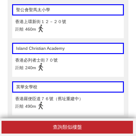
聖公會聖馬太小學
香港上環新街１２－２０號
距離
460m
Island Christian Academy
香港必列者士街７０號
距離
240m
英華女學校
香港羅便臣道７６號（舊址重建中）
距離
490m
International Scholars Tuition School
查詢類似樓盤