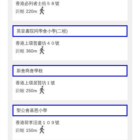
香港必列者士街５８號
距離
220m
英皇書院同學會小學(二校)
香港上環普慶坊４０號
距離
360m
新會商會學校
香港上環居賢坊１號
距離
250m
聖公會基恩小學
香港荷李活道１０９號
距離
150m