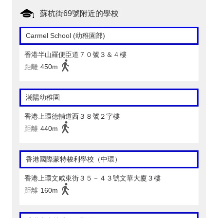
蘇杭街69號附近的學校
Carmel School (幼稚園部)
香港半山羅便臣道７０號３＆４樓
距離
450m
潮陽幼稚園
香港上環德輔道西３８號２字樓
距離
440m
香港國際蒙特梭利學校（中環）
香港上環文咸東街３５－４３號文華大廈３樓
距離
160m