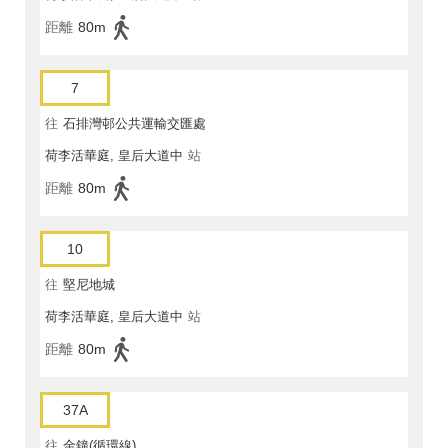
距離
80m
7
往
石排灣邨公共運輸交匯處
荷李活華庭, 皇后大道中
站
距離
80m
10
往
堅尼地城
荷李活華庭, 皇后大道中
站
距離
80m
37A
往
金鐘(循環線)