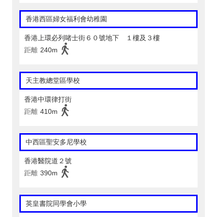
香港西區婦女福利會幼稚園
香港上環必列啫士街６０號地下 １樓及３樓
距離
240m
天主教總堂區學校
香港中環律打街
距離
410m
中西區聖安多尼學校
香港醫院道２號
距離
390m
英皇書院同學會小學