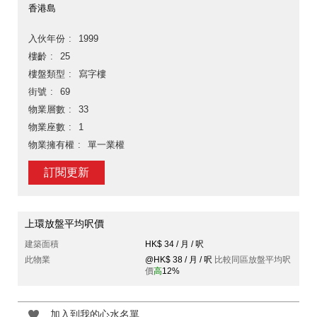
香港島
入伙年份
1999
樓齡
25
樓盤類型
寫字樓
街號
69
物業層數
33
物業座數
1
物業擁有權
單一業權
訂閱更新
上環放盤平均呎價
建築面積
HK$ 34 / 月 / 呎
此物業
@HK$ 38 / 月 / 呎
比較同區放盤平均呎
價
高
12%
加入到我的心水名單