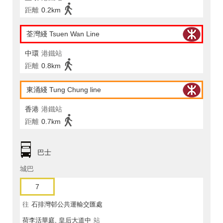
距離
0.2km
荃灣綫 Tsuen Wan Line
中環
港鐵站
距離
0.8km
東涌綫 Tung Chung line
香港
港鐵站
距離
0.7km
巴士
城巴
7
往
石排灣邨公共運輸交匯處
荷李活華庭, 皇后大道中
站