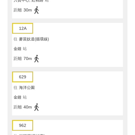
力寶中心, 紅棉路
站
距離
30m
12A
往
麥當奴道(循環線)
金鐘
站
距離
70m
629
往
海洋公園
金鐘
站
距離
40m
962