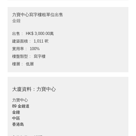
力寶中心寫字樓租單位出售
金鐘
出售
HK$ 3,000.00萬
建築面積
1,011 呎
實用率
100%
樓盤類型
寫字樓
樓層
低層
大廈資料：力寶中心
力寶中心
89 金鐘道
金鐘
中區
香港島