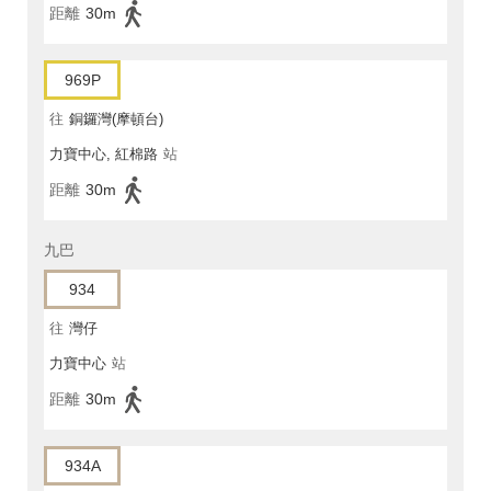
距離
30m
969P
往
銅鑼灣(摩頓台)
力寶中心, 紅棉路
站
距離
30m
九巴
934
往
灣仔
力寶中心
站
距離
30m
934A