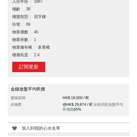
入伙年份
1987
樓齡
38
樓盤類型
寫字樓
街號
89
物業層數
45
物業座數
1
物業擁有權
多業權
樓層高度
2.4
訂閱更新
金鐘放盤平均呎價
建築面積
HK$ 18,000 / 呎
此物業
@HK$ 29,674 / 呎
比較同區放盤平均
呎價
高
65%
加入到我的心水名單