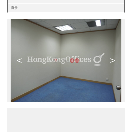
街景
<
>