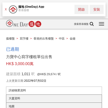
搵地 (OneDay) App
開啟
安裝
X
香港搵樓
搜索香港樓盤
Togg
navi
搵樓盤
>
寫字樓
>
香港的出售樓盤
>
中區
>
金鐘
已過期
力寶中心寫字樓租單位出售
HK$ 3,000.00萬
建築面積
1,011
呎
@HK$ 29,674
/ 呎
上次更新日期
2022年07月02日
詳細物業資料
大廈資料
地圖