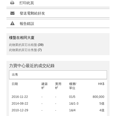
打印此頁
發送電郵給好友
報告錯誤
樓盤在相同大廈
此物業的其它出租盤
(39)
此物業的其它出售盤
(7)
力寶中心最近的成交紀錄
出售
日期
建築
實用
樓層/
HK$
2
2
ft
ft
單位
2016-11-22
-
-
01/5
800,000
2014-08-22
-
-
1&/1-3
5億
2010-12-29
-
-
1&/4
4億