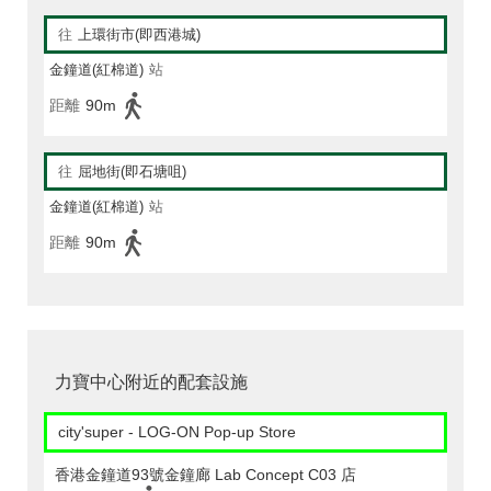
往
上環街市(即西港城)
金鐘道(紅棉道)
站
距離
90m
往
屈地街(即石塘咀)
金鐘道(紅棉道)
站
距離
90m
力寶中心附近的配套設施
city'super - LOG-ON Pop-up Store
香港金鐘道93號金鐘廊 Lab Concept C03 店