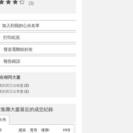
(3)
加入到我的心水名單
打印此頁
發送電郵給好友
報告錯誤
在相同大廈
業的其它出租盤
(2)
業的其它出售盤
(1)
安集團大廈最近的成交紀錄
出售
期
建築
實用
樓層/
HK$