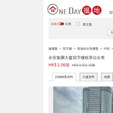
出租
出售
業主盤
搵樓盤
>
寫字樓
>
香港的出售樓盤
>
中區
永安集團大廈寫字樓租單位出售
HK$ 1.06億
HK$ 9,932.16萬
詳細物業資料
大廈資料
地圖