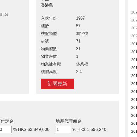
香港島
20
ABES
入伙年份
1967
20
樓齡
57
20
樓盤類型
寫字樓
20
街號
71
201
物業層數
31
20
物業座數
1
20
物業擁有權
多業權
20
樓層高度
2.4
20
訂閱更新
20
20
20
20
20
付定金:
地產代理佣金
20
%
HK$ 63,849,600
%
HK$ 1,596,240
201