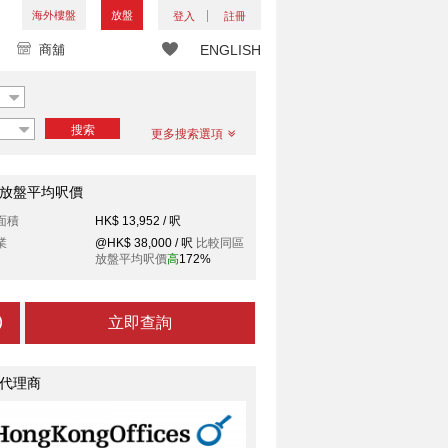
海外樓盤
放盤
登入
註冊
商舖
ENGLISH
搜索
更多搜索選項
放盤平均呎價
面積
HK$ 13,952 / 呎
業
@HK$ 38,000 / 呎
比較同區
放盤平均呎價
高
172%
立即查詢
代理商