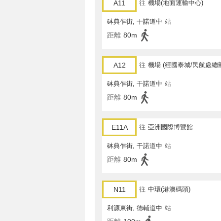
A11
往
機場(地面運輸中心)
砵典乍街, 干諾道中
站
距離
80m
A12
往
機場 (經國泰城/民航處總
砵典乍街, 干諾道中
站
距離
80m
E11A
往
亞洲國際博覽館
砵典乍街, 干諾道中
站
距離
80m
N11
往
中環(港澳碼頭)
利源東街, 德輔道中
站