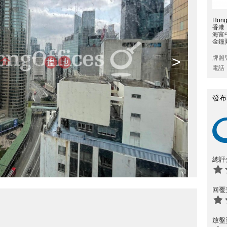
Hong
香港
海富
金鐘
>
牌照
電話
發布
總評
回覆
放盤