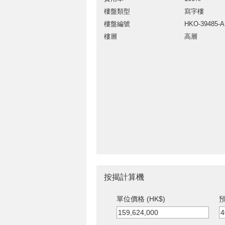
樓盤類型
寫字樓
樓盤編號
HKO-39485-
樓層
高層
按揭計算機
單位價格 (HK$)
預