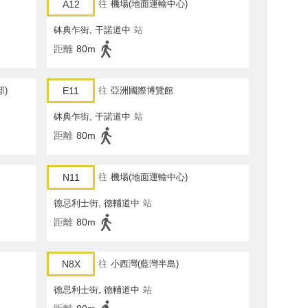
A12
往
機場(地面運輸中心)
砵典乍街, 干諾道中
站
距離
80m
部)
E11
往
亞洲國際博覽館
砵典乍街, 干諾道中
站
距離
80m
N11
往
機場(地面運輸中心)
德忌利士街, 德輔道中
站
距離
80m
N8X
往
小西灣(藍灣半島)
德忌利士街, 德輔道中
站