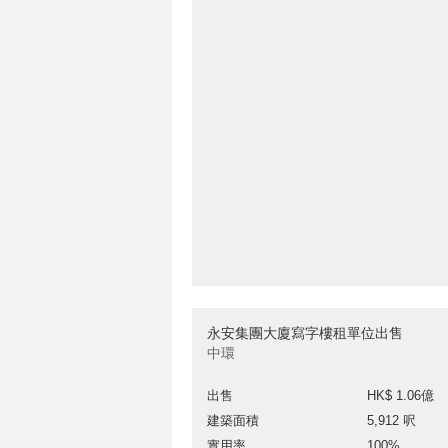
永安集團大廈寫字樓租單位出售
中環
出售
HK$ 1.06億
建築面積
5,912 呎
實用率
100%