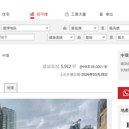
住宅
寫字樓
工業大廈
車位
選擇地區
由
最低價
至
最高價
建築面績
由
最細
至
最大
中環
>
中環
建築
建築面積
5,912
呎
@HK$ 38,000
/ 呎
此物
上次升價日期
2026年03月28日
街景
地產