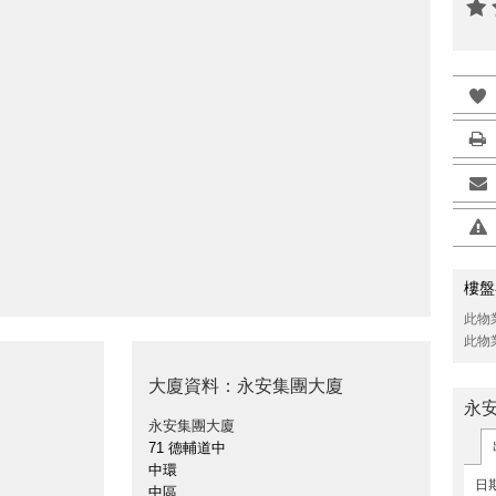
樓盤
此物
此物
大廈資料：永安集團大廈
永
永安集團大廈
71 德輔道中
中環
日
中區