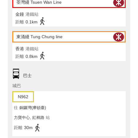
荃灣綫 Tsuen Wan Line
金鐘
港鐵站
距離
0.1km
東涌綫 Tung Chung line
香港
港鐵站
距離
0.8km
巴士
城巴
N962
往
銅鑼灣(摩頓臺)
力寶中心, 紅棉路
站
距離
30m