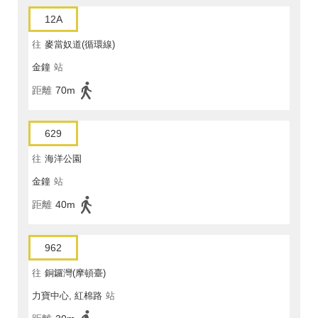
12A
往
麥當奴道(循環線)
金鐘
站
距離
70m
629
往
海洋公園
金鐘
站
距離
40m
962
往
銅鑼灣(摩頓臺)
力寶中心, 紅棉路
站