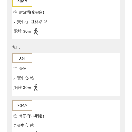
969P
往
銅鑼灣(摩頓台)
力寶中心, 紅棉路
站
距離
30m
九巴
934
往
灣仔
力寶中心
站
距離
30m
934A
往
灣仔(菲林明道)
力寶中心
站