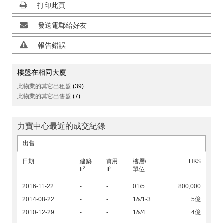
打印此頁
發送電郵給好友
報告錯誤
樓盤在相同大廈
此物業的其它出租盤
(39)
此物業的其它出售盤
(7)
力寶中心最近的成交紀錄
出售
日期
建築
實用
樓層/
HK$
2
2
ft
ft
單位
2016-11-22
-
-
01/5
800,000
2014-08-22
-
-
1&/1-3
5億
2010-12-29
-
-
1&/4
4億