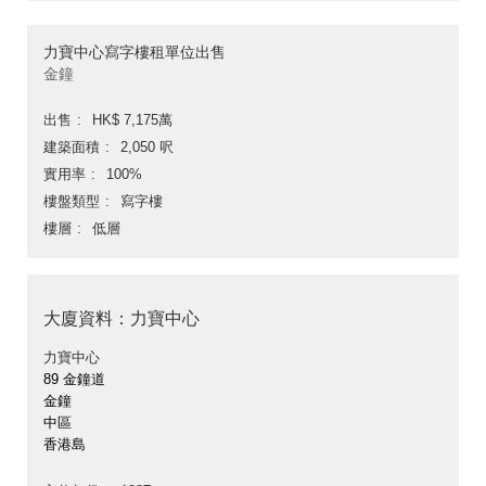
力寶中心寫字樓租單位出售
金鐘
出售
HK$ 7,175萬
建築面積
2,050 呎
實用率
100%
樓盤類型
寫字樓
樓層
低層
大廈資料：力寶中心
力寶中心
89 金鐘道
金鐘
中區
香港島