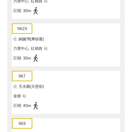
力寶中心, 紅棉路
站
距離
30m
962X
往
銅鑼灣(摩頓臺)
力寶中心, 紅棉路
站
距離
30m
967
往
天水圍(天恩邨)
金鐘
站
距離
40m
969