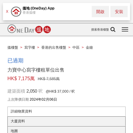
搵地 (OneDay) App
開啟
安裝
X
香港搵樓
搜索香港樓盤
Togg
navi
搵樓盤
>
寫字樓
>
香港的出售樓盤
>
中區
>
金鐘
已過期
力寶中心寫字樓租單位出售
HK$ 7,175萬
HK$ 7,585萬
建築面積
2,050
呎
@HK$ 37,000
/ 呎
上次降價日期
2024年02月06日
詳細物業資料
大廈資料
地圖