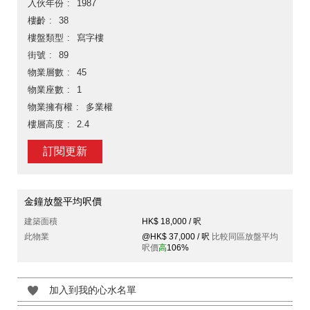
入伙年份
1987
樓齡
38
樓盤類型
寫字樓
街號
89
物業層數
45
物業座數
1
物業擁有權
多業權
樓層高度
2.4
訂閱更新
金鐘放盤平均呎價
建築面積
HK$ 18,000 / 呎
此物業
@HK$ 37,000 / 呎
比較同區放盤平均
呎價
高
106%
加入到我的心水名單