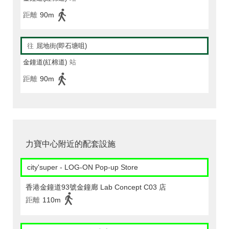
距離
90m
往
屈地街(即石塘咀)
金鐘道(紅棉道)
站
距離
90m
力寶中心附近的配套設施
city'super - LOG-ON Pop-up Store
香港金鐘道93號金鐘廊 Lab Concept C03 店
距離
110m