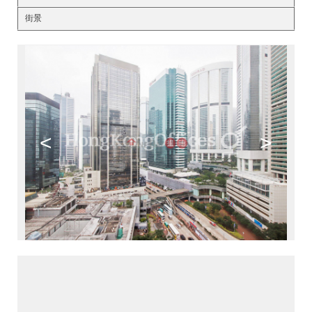
街景
<
>