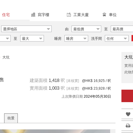
住宅
寫字樓
工業大廈
車位
選擇地區
由
最低價
至
最高價
至
最大
睡房
睡房
洗手間
任何
大坑
>
大坑
實用
此物
出售
建築面積
1,418
呎
[未核實]
@HK$ 16,925
/ 呎
實用面積
1,003
呎
[未核實]
@HK$ 23,928
/ 呎
上次降價日期
2024年05月30日
街景