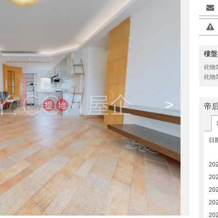
樓盤
此物
此物
>
帝
日
20
20
20
20
20