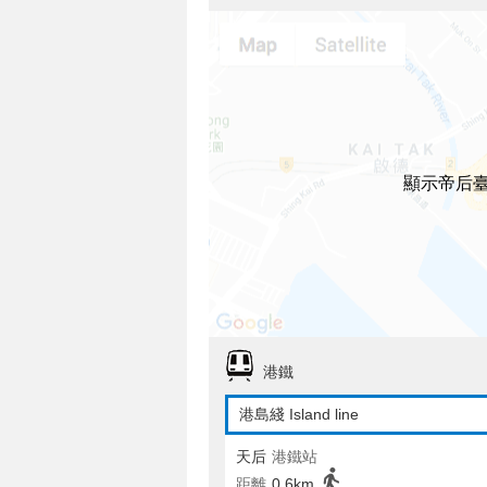
顯示帝后
港鐵
港島綫 Island line
天后
港鐵站
距離
0.6km