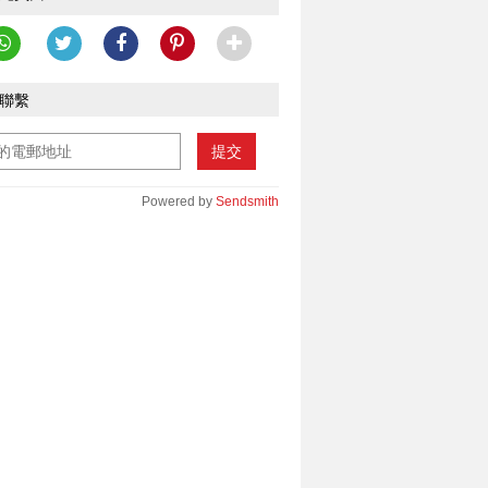
聯繫
提交
Powered by
Sendsmith