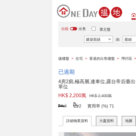
出租
出售
業主盤
建築面績
由
最細
搵樓盤
>
住宅
>
香港的出售樓盤
>
灣仔區
已過期
4房2廁,極高層,連車位,露台帝后臺
單位
HK$ 2,200萬
HK$ 2,400萬
4
2
實用率 (%)
71
詳細物業資料
大廈資料
地圖