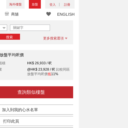
海外樓盤
放盤
登入
註冊
商舖
ENGLISH
搜索
更多搜索選項
放盤平均呎價
面積
HK$ 26,933 / 呎
業
@HK$ 23,928 / 呎
比較同區
放盤平均呎價
低
11%
查詢類似樓盤
加入到我的心水名單
打印此頁