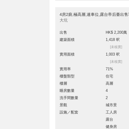
4房2廁,極高層,連車位,露台帝后臺出
大坑
出售
HK$ 2,200萬
建築面積
1,418 呎
[未核實]
實用面積
1,003 呎
[未核實]
實用率
71%
樓盤類型
住宅
樓層
高層
睡房數量
4
洗手間數量
2
景觀
城市景
設施／配套
工人房
露台
健身房