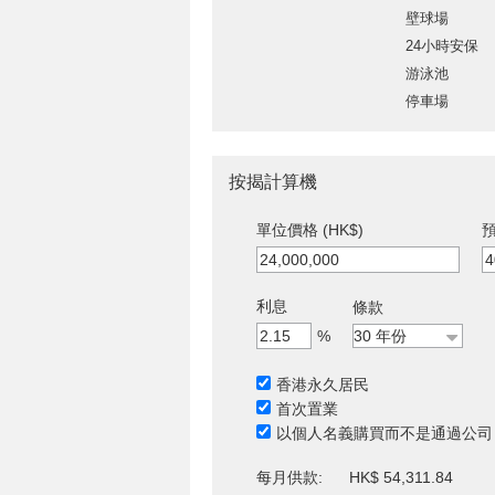
壁球場
24小時安保
游泳池
停車場
按揭計算機
單位價格 (HK$)
預
利息
條款
%
香港永久居民
首次置業
以個人名義購買而不是通過公司
每月供款:
HK$ 54,311.84