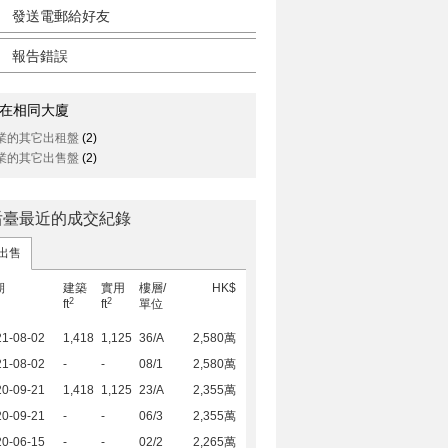
發送電郵給好友
報告錯誤
在相同大廈
業的其它出租盤
(2)
業的其它出售盤
(2)
后臺最近的成交紀錄
出售
期
建築
實用
樓層/
HK$
2
2
ft
ft
單位
21-08-02
1,418
1,125
36/A
2,580萬
21-08-02
-
-
08/1
2,580萬
20-09-21
1,418
1,125
23/A
2,355萬
20-09-21
-
-
06/3
2,355萬
20-06-15
-
-
02/2
2,265萬