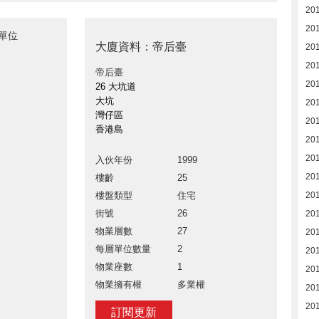
20
20
售單位
大廈資料：帝后臺
20
20
帝后臺
20
26 大坑道
大坑
20
灣仔區
20
香港島
20
20
入伙年份
1999
20
樓齡
25
樓盤類型
住宅
20
街號
26
20
物業層數
27
20
每層單位數量
2
20
物業座數
1
20
物業擁有權
多業權
20
20
訂閱更新