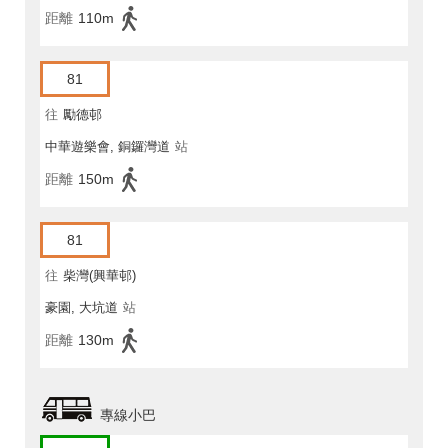
距離
110m
81
往
勵德邨
中華遊樂會, 銅鑼灣道
站
距離
150m
81
往
柴灣(興華邨)
豪園, 大坑道
站
距離
130m
專線小巴