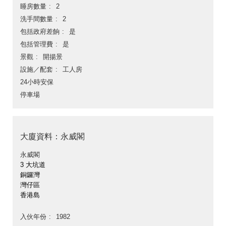
睡房數量
2
洗手間數量
2
包括政府差餉
是
包括管理費
是
景觀
開揚景
設施／配套
工人房
24小時安保
停車場
大廈資料：永威閣
永威閣
3 大坑道
銅鑼灣
灣仔區
香港島
入伙年份
1982