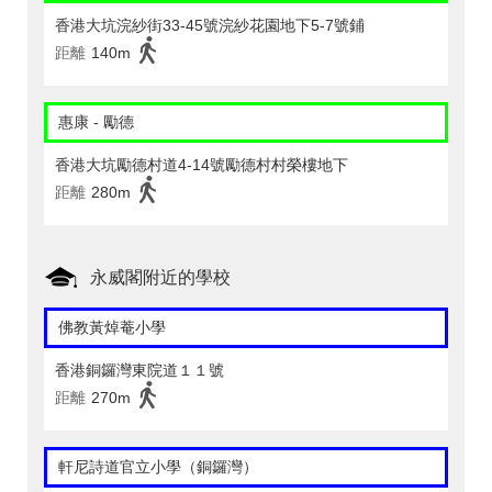
香港大坑浣紗街33-45號浣紗花園地下5-7號鋪
距離
140m
惠康 - 勵德
香港大坑勵德村道4-14號勵德村村榮樓地下
距離
280m
永威閣附近的學校
佛教黃焯菴小學
香港銅鑼灣東院道１１號
距離
270m
軒尼詩道官立小學（銅鑼灣）