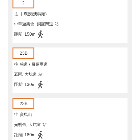
2
往
中環(港澳碼頭)
中華遊樂會, 銅鑼灣道
站
距離
150m
23B
往
柏道 / 羅便臣道
豪園, 大坑道
站
距離
130m
23B
往
寶馬山
光明臺, 大坑道
站
距離
180m