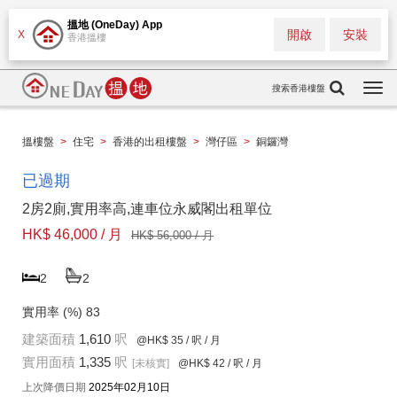
搵地 (OneDay) App
開啟
安裝
X
香港搵樓
搜索香港樓盤
Togg
navi
搵樓盤
>
住宅
>
香港的出租樓盤
>
灣仔區
>
銅鑼灣
已過期
2房2廁,實用率高,連車位永威閣出租單位
HK$ 46,000 / 月
HK$ 56,000 / 月
2
2
實用率 (%)
83
建築面積
1,610
呎
@HK$ 35
/ 呎 / 月
實用面積
1,335
呎
[未核實]
@HK$ 42
/ 呎 / 月
上次降價日期
2025年02月10日