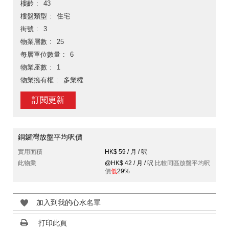
樓齡
43
樓盤類型
住宅
街號
3
物業層數
25
每層單位數量
6
物業座數
1
物業擁有權
多業權
訂閱更新
銅鑼灣放盤平均呎價
實用面積
HK$ 59 / 月 / 呎
此物業
@HK$ 42 / 月 / 呎
比較同區放盤平均呎
價
低
29%
加入到我的心水名單
打印此頁