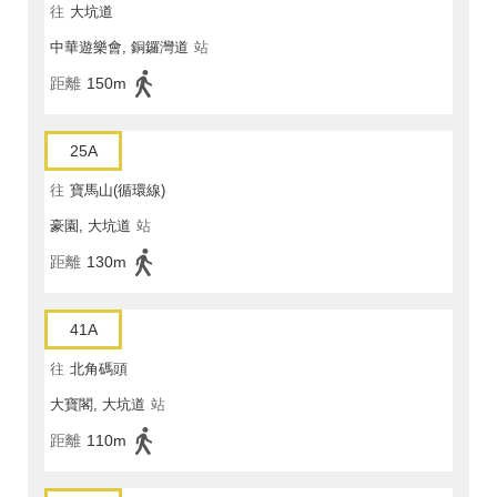
往
大坑道
中華遊樂會, 銅鑼灣道
站
距離
150m
25A
往
寶馬山(循環線)
豪園, 大坑道
站
距離
130m
41A
往
北角碼頭
大寶閣, 大坑道
站
距離
110m