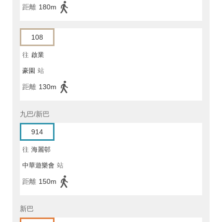
距離
180m
108
往
啟業
豪園
站
距離
130m
九巴/新巴
914
往
海麗邨
中華遊樂會
站
距離
150m
新巴