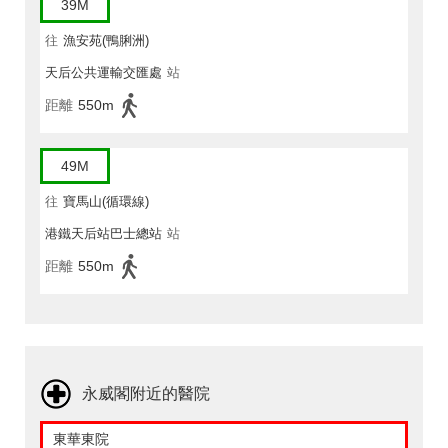
39M
往
漁安苑(鴨脷洲)
天后公共運輸交匯處
站
距離
550m
49M
往
寶馬山(循環線)
港鐵天后站巴士總站
站
距離
550m
永威閣附近的醫院
東華東院