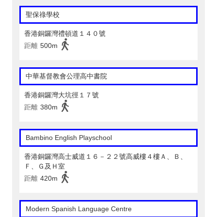
聖保祿學校
香港銅鑼灣禮頓道１４０號
距離
500m
中華基督教會公理高中書院
香港銅鑼灣大坑徑１７號
距離
380m
Bambino English Playschool
香港銅鑼灣高士威道１６－２２號高威樓４樓Ａ、Ｂ、
Ｆ、Ｇ及Ｈ室
距離
420m
Modern Spanish Language Centre