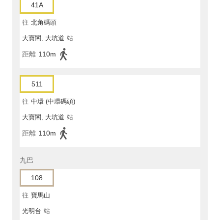
41A
往
北角碼頭
大寶閣, 大坑道
站
距離
110m
511
往
中環 (中環碼頭)
大寶閣, 大坑道
站
距離
110m
九巴
108
往
寶馬山
光明台
站