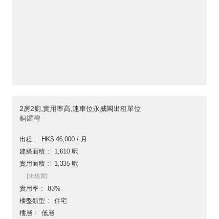
2房2廁,實用率高,連車位永威閣出租單位
銅鑼灣
出租
HK$ 46,000 / 月
建築面積
1,610 呎
實用面積
1,335 呎
[未核實]
實用率
83%
樓盤類型
住宅
樓層
低層