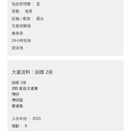
包括管理費
是
景觀
海景
設施／配套
露台
兒童游樂場
健身房
24小時安保
游泳池
大廈資料：囍匯 2座
囍匯 2座
200 皇后大道東
灣仔
灣仔區
香港島
入伙年份
2015
樓齡
9