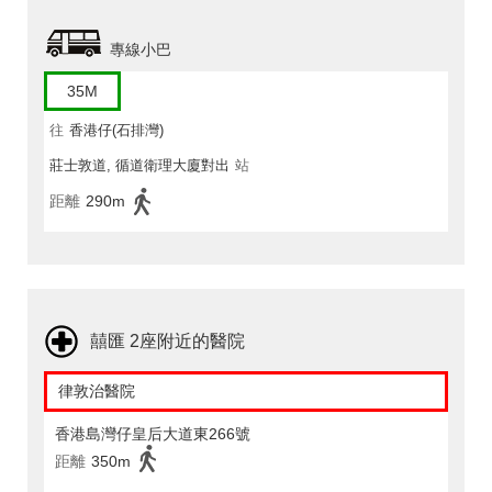
專線小巴
35M
往
香港仔(石排灣)
莊士敦道, 循道衛理大廈對出
站
距離
290m
囍匯 2座附近的醫院
律敦治醫院
香港島灣仔皇后大道東266號
距離
350m