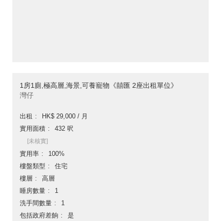
1房1廁,極高層,海景,可養寵物《囍匯 2座出租單位》
灣仔
出租
HK$ 29,000 / 月
實用面積
432 呎
[未核實]
實用率
100%
樓盤類型
住宅
樓層
高層
睡房數量
1
洗手間數量
1
包括政府差餉
是