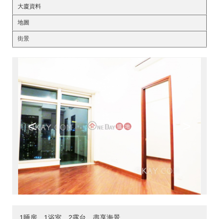
大廈資料
地圖
街景
<
>
1睡房，1浴室，2露台，盡享海景