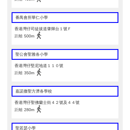
番禺會所華仁小學
香港灣仔司徒拔道肇輝台１號Ｆ
距離
500m
聖公會聖雅各小學
香港灣仔堅尼地道１１０號
距離
350m
嘉諾撒聖方濟各學校
香港灣仔聖佛蘭士街４２號及４４號
距離
280m
聖若瑟小學