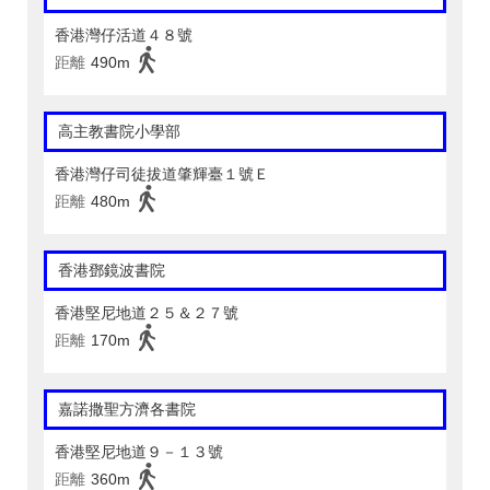
香港灣仔活道４８號
距離
490m
高主教書院小學部
香港灣仔司徒拔道肇輝臺１號Ｅ
距離
480m
香港鄧鏡波書院
香港堅尼地道２５＆２７號
距離
170m
嘉諾撒聖方濟各書院
香港堅尼地道９－１３號
距離
360m