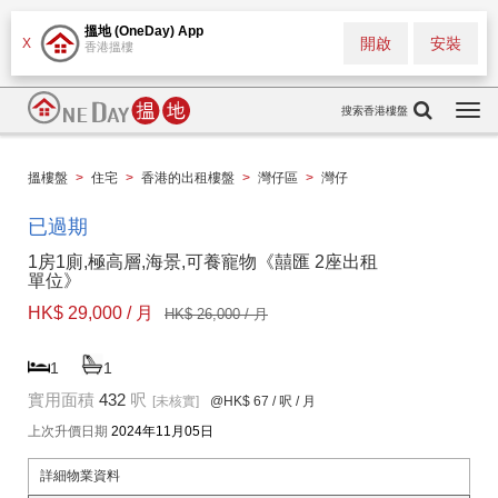
搵地 (OneDay) App
開啟
安裝
X
香港搵樓
搜索香港樓盤
Togg
navi
搵樓盤
>
住宅
>
香港的出租樓盤
>
灣仔區
>
灣仔
已過期
1房1廁,極高層,海景,可養寵物《囍匯 2座出租
單位》
HK$ 29,000 / 月
HK$ 26,000 / 月
1
1
實用面積
432
呎
[未核實]
@HK$ 67
/ 呎 / 月
上次升價日期
2024年11月05日
詳細物業資料