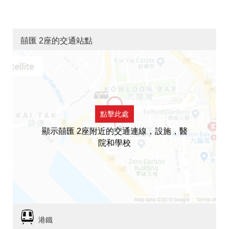
囍匯 2座的交通站點
點擊此處
顯示囍匯 2座附近的交通連線，設施，醫
院和學校
港鐵