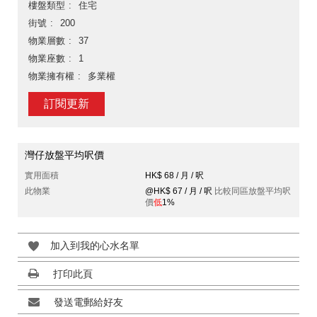
樓盤類型
住宅
街號
200
物業層數
37
物業座數
1
物業擁有權
多業權
訂閱更新
灣仔放盤平均呎價
實用面積
HK$ 68 / 月 / 呎
此物業
@HK$ 67 / 月 / 呎
比較同區放盤平均呎
價
低
1%
加入到我的心水名單
打印此頁
發送電郵給好友