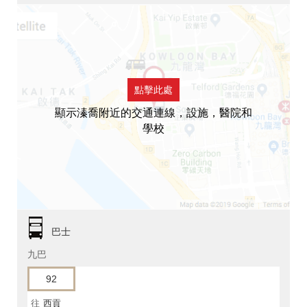
點擊此處
顯示溱喬附近的交通連線，設施，醫院和
學校
巴士
九巴
92
往
西貢