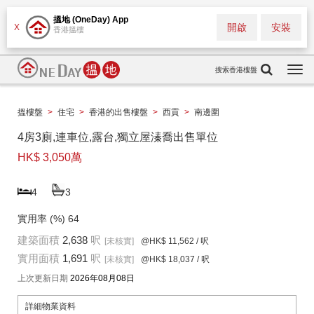
搵地 (OneDay) App
開啟
安裝
X
香港搵樓
搜索香港樓盤
Togg
navi
搵樓盤
>
住宅
>
香港的出售樓盤
>
西貢
>
南邊圍
4房3廁,連車位,露台,獨立屋溱喬出售單位
HK$ 3,050萬
4
3
實用率 (%)
64
建築面積
2,638
呎
[未核實]
@HK$ 11,562
/ 呎
實用面積
1,691
呎
[未核實]
@HK$ 18,037
/ 呎
上次更新日期
2026年08月08日
詳細物業資料