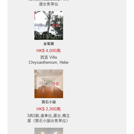
屋出售單位
金菊臺
HK$ 4,000萬
西貢 Villa
Chrysanthemum, Hebe
Haven 白沙灣金菊臺別墅
出售及出租-海景, 高樓底
出售單位
寶石小築
HK$ 2,300萬
3房2廁,連車位,露台,獨立
屋《寶石小築出售單位》