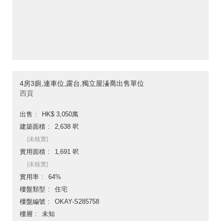
4房3廁,連車位,露台,獨立屋溱喬出售單位
西貢
出售
HK$ 3,050萬
建築面積
2,638 呎
[未核實]
實用面積
1,691 呎
[未核實]
實用率
64%
樓盤類型
住宅
樓盤編號
OKAY-S285758
樓層
未知