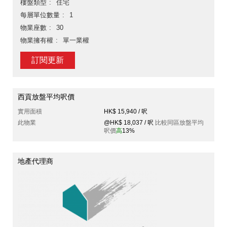
樓盤類型
住宅
每層單位數量
1
物業座數
30
物業擁有權
單一業權
訂閱更新
西貢放盤平均呎價
實用面積
HK$ 15,940 / 呎
此物業
@HK$ 18,037 / 呎
比較同區放盤平均
呎價
高
13%
地產代理商