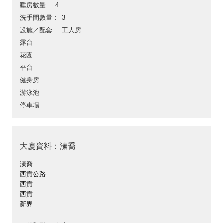
睡房數量
4
洗手間數量
3
設施／配套
工人房
露台
花園
平台
健身房
游泳池
停車場
大廈資料：溱喬
溱喬
西貢公路
西貢
西貢
新界