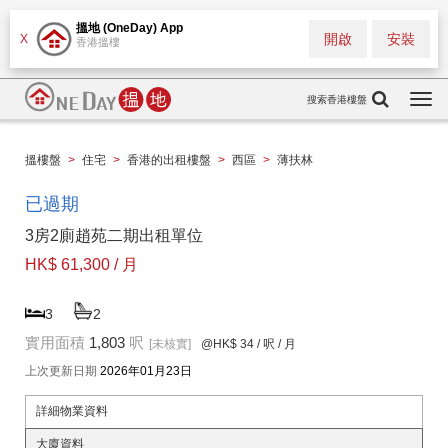
搵地 (OneDay) App
開啟
安裝
X
香港搵樓
搜索香港樓盤
Togg
navi
搵樓盤
>
住宅
>
香港的出租樓盤
>
西區
>
薄扶林
已過期
3房2廁趙苑二期出租單位
HK$ 61,300 / 月
3
2
實用面積
1,803
呎
[未核實]
@HK$ 34
/ 呎 / 月
上次更新日期
2026年01月23日
詳細物業資料
大廈資料