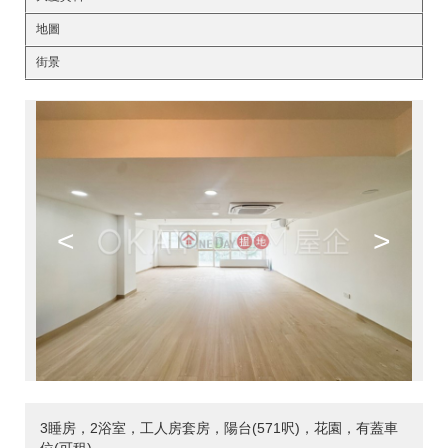
地圖
街景
<
>
3睡房，2浴室，工人房套房，陽台(571呎)，花園，有蓋車