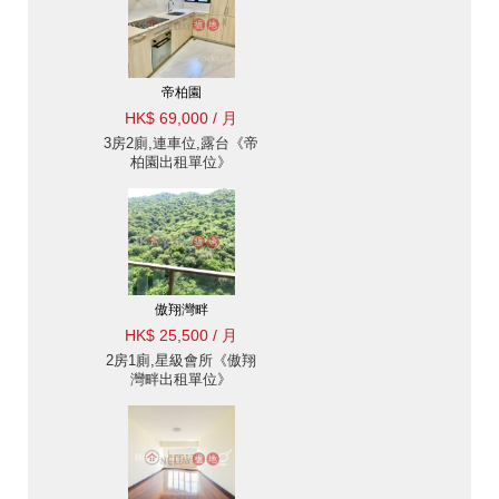
帝柏園
HK$ 69,000 / 月
3房2廁,連車位,露台《帝
柏園出租單位》
傲翔灣畔
HK$ 25,500 / 月
2房1廁,星級會所《傲翔
灣畔出租單位》