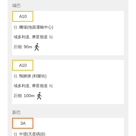
城巴
A10
往
機場(地面運輸中心)
域多利道, 摩星嶺道
站
距離
90m
A10
往
鴨脷洲 (利樂街)
域多利道, 摩星嶺道
站
距離
100m
新巴
3A
往
中環(天星碼頭)