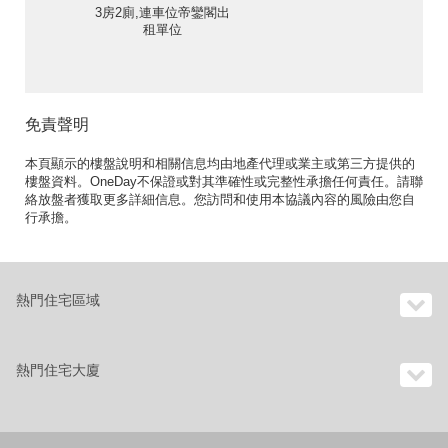
3房2廁,連車位帝鑾閣出
租單位
免責聲明
本頁顯示的樓盤說明和相關信息均由地產代理或業主或第三方提供的
樓盤資料。OneDay不保證或對其準確性或完整性承擔任何責任。請聯
絡放盤者獲取更多詳細信息。您訪問和使用本協議內容的風險由您自
行承擔。
熱門住宅區域
熱門住宅大廈