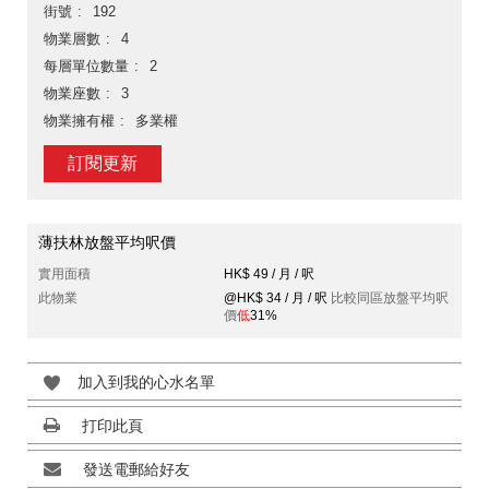
街號
192
物業層數
4
每層單位數量
2
物業座數
3
物業擁有權
多業權
訂閱更新
薄扶林放盤平均呎價
實用面積
HK$ 49 / 月 / 呎
此物業
@HK$ 34 / 月 / 呎
比較同區放盤平均呎
價
低
31%
加入到我的心水名單
打印此頁
發送電郵給好友