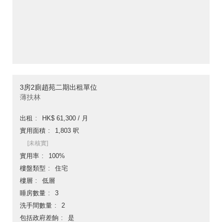
3房2廁趙苑二期出租單位
薄扶林
出租
HK$ 61,300 / 月
實用面積
1,803 呎
[未核實]
實用率
100%
樓盤類型
住宅
樓層
低層
睡房數量
3
洗手間數量
2
包括政府差餉
是