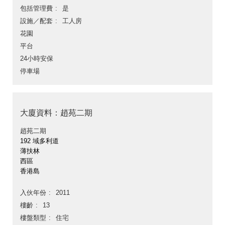
包括管理費
是
設施／配套
工人房
花園
平台
24小時安保
停車場
大廈資料：趙苑二期
趙苑二期
192 域多利道
薄扶林
西區
香港島
入伙年份
2011
樓齡
13
樓盤類型
住宅