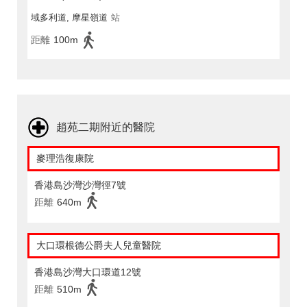
域多利道, 摩星嶺道
站
距離
100m
趙苑二期附近的醫院
麥理浩復康院
香港島沙灣沙灣徑7號
距離
640m
大口環根德公爵夫人兒童醫院
香港島沙灣大口環道12號
距離
510m