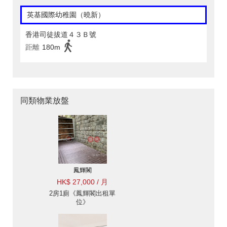
英基國際幼稚園（曉新）
香港司徒拔道４３Ｂ號
距離
180m
同類物業放盤
鳳輝閣
HK$ 27,000 / 月
2房1廁《鳳輝閣出租單
位》