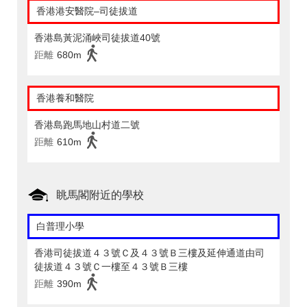
香港港安醫院–司徒拔道
香港島黃泥涌峽司徒拔道40號
距離
680m
香港養和醫院
香港島跑馬地山村道二號
距離
610m
眺馬閣附近的學校
白普理小學
香港司徒拔道４３號Ｃ及４３號Ｂ三樓及延伸通道由司
徒拔道４３號Ｃ一樓至４３號Ｂ三樓
距離
390m