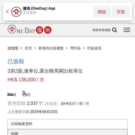
搵地 (OneDay) App
開啟
安裝
X
香港搵樓
搜索香港樓盤
Togg
navi
搵樓盤
>
住宅
>
香港的出租樓盤
>
灣仔區
>
司徒拔道
已過期
3房2廁,連車位,露台眺馬閣出租單位
HK$ 136,000 / 月
3
2
實用面積
2,037
呎
[未核實]
@HK$ 67
/ 呎 / 月
上次更新日期
2025年06月23日
詳細物業資料
地圖