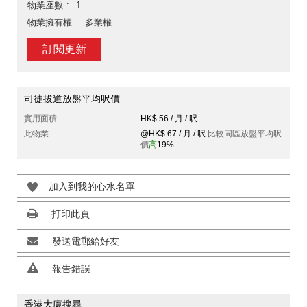
物業座數
1
物業擁有權
多業權
訂閱更新
司徒拔道放盤平均呎價
實用面積
HK$ 56 / 月 / 呎
此物業
@HK$ 67 / 月 / 呎
比較同區放盤平均呎
價
高
19%
加入到我的心水名單
打印此頁
發送電郵給好友
報告錯誤
香港大廈搜尋