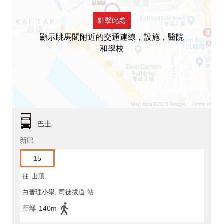
點擊此處
顯示眺馬閣附近的交通連線，設施，醫院
和學校
巴士
新巴
15
往
山頂
白普理小學, 司徒拔道
站
距離
140m