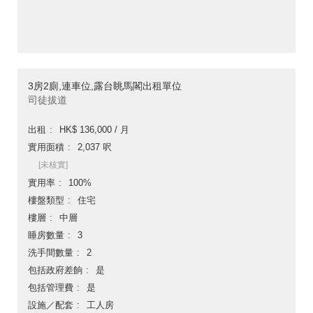
3房2廁,連車位,露台眺馬閣出租單位
司徒拔道
出租
HK$ 136,000 / 月
實用面積
2,037 呎
[未核實]
實用率
100%
樓盤類型
住宅
樓層
中層
睡房數量
3
洗手間數量
2
包括政府差餉
是
包括管理費
是
設施／配套
工人房