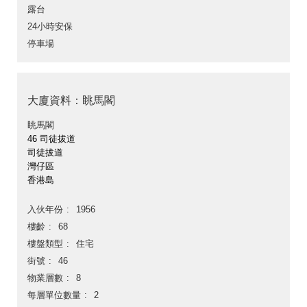
露台
24小時安保
停車場
大廈資料：眺馬閣
眺馬閣
46 司徒拔道
司徒拔道
灣仔區
香港島
入伙年份
1956
樓齡
68
樓盤類型
住宅
街號
46
物業層數
8
每層單位數量
2