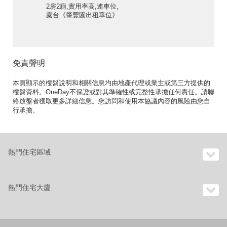
2房2廁,實用率高,連車位,
露台《肇豐園出租單位》
免責聲明
本頁顯示的樓盤說明和相關信息均由地產代理或業主或第三方提供的
樓盤資料。OneDay不保證或對其準確性或完整性承擔任何責任。請聯
絡放盤者獲取更多詳細信息。您訪問和使用本協議內容的風險由您自
行承擔。
熱門住宅區域
熱門住宅大廈