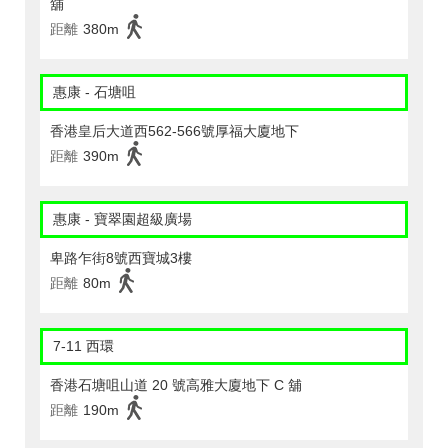
舖
距離
380m
惠康 - 石塘咀
香港皇后大道西562-566號厚福大廈地下
距離
390m
惠康 - 寶翠園超級廣場
卑路乍街8號西寶城3樓
距離
80m
7-11 西環
香港石塘咀山道 20 號高雅大廈地下 C 舖
距離
190m