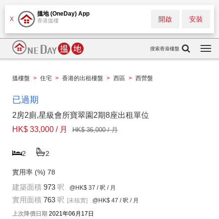
搵地 (OneDay) App
開啟
安裝
X
香港搵樓
搜索香港樓盤
Togg
navi
搵樓盤
>
住宅
>
香港的出租樓盤
>
西區
>
西營盤
已過期
2房2廁,星級會所寶翠園2期8座出租單位
HK$ 33,000 / 月
HK$ 36,000 / 月
2
2
實用率 (%)
78
建築面積
973
呎
@HK$ 37
/ 呎 / 月
實用面積
763
呎
[未核實]
@HK$ 47
/ 呎 / 月
上次降價日期
2021年06月17日