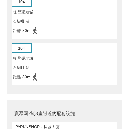
104
往
堅尼地城
石塘咀
站
距離
80m
104
往
堅尼地城
石塘咀
站
距離
80m
寶翠園2期8座附近的配套設施
PARKNSHOP - 長發大廈