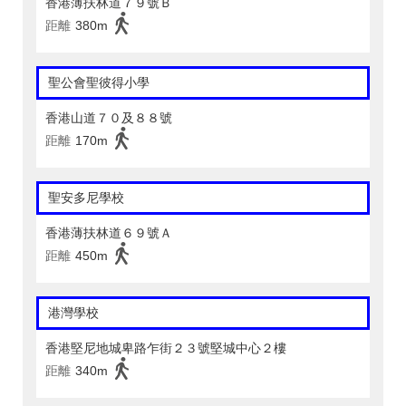
香港薄扶林道７９號Ｂ
距離
380m
聖公會聖彼得小學
香港山道７０及８８號
距離
170m
聖安多尼學校
香港薄扶林道６９號Ａ
距離
450m
港灣學校
香港堅尼地城卑路乍街２３號堅城中心２樓
距離
340m