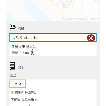
港鐵
港島綫 Island line
香港大學
港鐵站
距離
0.3km
巴士
城巴
A10
往
鴨脷洲 (利樂街)
西寶城, 卑路乍街
站