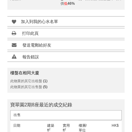
價
低
46%
加入到我的心水名單
打印此頁
發送電郵給好友
報告錯誤
樓盤在相同大廈
此物業的其它出租盤
(1)
此物業的其它出售盤
(5)
寶翠園2期8座最近的成交紀錄
出售
日期
建築
實用
樓層/
HK$
2
2
ft
ft
單位