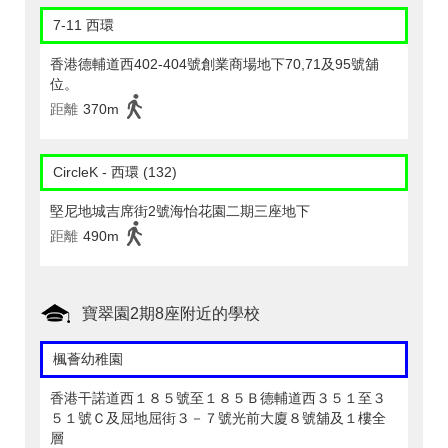
7-11 西環
香港德輔道西402-404號創業商場地下70,71及95號舖
位。
距離
370m
CircleK - 西環 (132)
堅尼地城吉席街2號海怡花園二期三座地下
距離
490m
寶翠園2期8座附近的學校
楓薈幼稚園
香港干諾道西１８５號至１８５Ｂ德輔道西３５１至３
５１號Ｃ及屈地屈街３－７號光前大廈８號舖及１樓全
層