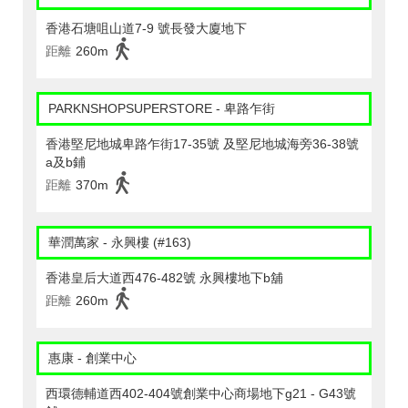
香港石塘咀山道7-9 號長發大廈地下
距離
260m
PARKNSHOPSUPERSTORE - 卑路乍街
香港堅尼地城卑路乍街17-35號 及堅尼地城海旁36-38號
a及b鋪
距離
370m
華潤萬家 - 永興樓 (#163)
香港皇后大道西476-482號 永興樓地下b舖
距離
260m
惠康 - 創業中心
西環德輔道西402-404號創業中心商場地下g21 - G43號