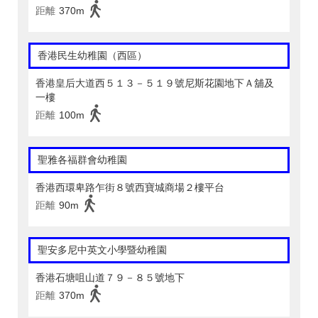
距離
370m
香港民生幼稚園（西區）
香港皇后大道西５１３－５１９號尼斯花園地下Ａ舖及
一樓
距離
100m
聖雅各福群會幼稚園
香港西環卑路乍街８號西寶城商場２樓平台
距離
90m
聖安多尼中英文小學暨幼稚園
香港石塘咀山道７９－８５號地下
距離
370m