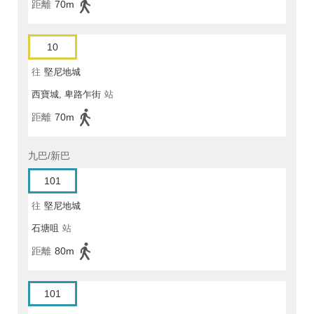
距離
70m
10
往
堅尼地城
西寶城, 卑路乍街
站
距離
70m
九巴/新巴
101
往
堅尼地城
石塘咀
站
距離
80m
101