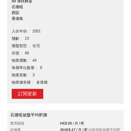
89 薄扶林道
石塘咀
西區
香港島
入伙年份
2001
樓齡
23
樓盤類型
住宅
街號
89
物業層數
44
每層單位數量
8
物業座數
3
物業擁有權
多業權
訂閱更新
石塘咀放盤平均呎價
實用面積
HK$ 88 / 月 / 呎
此物業
@HK$ 47 / 月 / 呎
比較同區放盤平均呎