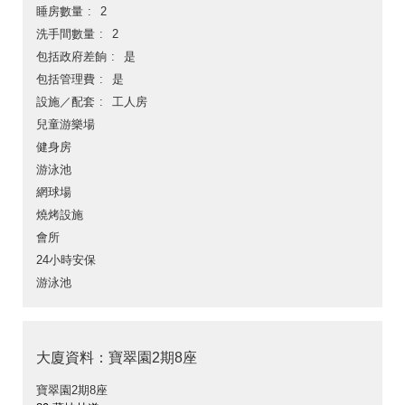
睡房數量
2
洗手間數量
2
包括政府差餉
是
包括管理費
是
設施／配套
工人房
兒童游樂場
健身房
游泳池
網球場
燒烤設施
會所
24小時安保
游泳池
大廈資料：寶翠園2期8座
寶翠園2期8座