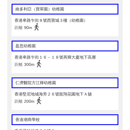
維多利亞（寶翠園）幼稚園
香港卑路乍街８號西寶城３樓（幼稚園）
距離
90m
盈思幼稚園
香港卑路乍街１６－１８號再輝大廈地下高層
距離
300m
仁濟醫院方江輝幼稚園
香港堅尼地城海旁２６號龍翔花園地下Ａ舖
距離
200m
香港潮商學校