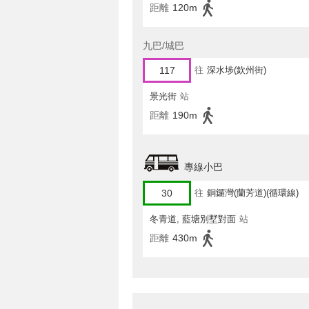
距離
120m
九巴/城巴
117
往
深水埗(欽州街)
景光街
站
距離
190m
專線小巴
30
往
銅鑼灣(蘭芳道)(循環線)
冬青道, 藍塘別墅對面
站
距離
430m