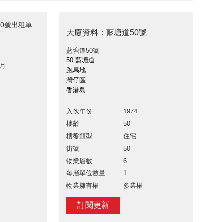
50號出租單
大廈資料：藍塘道50號
藍塘道50號
50 藍塘道
 月
跑馬地
灣仔區
香港島
入伙年份
1974
樓齡
50
樓盤類型
住宅
街號
50
物業層數
6
每層單位數量
1
物業擁有權
多業權
訂閱更新