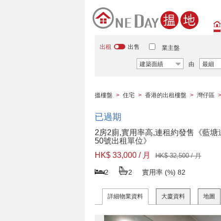
出租
出售
業主盤
建築面績
由
最細
搵樓盤
>
住宅
>
香港的出租樓盤
>
灣仔區
已過期
2房2廁,實用率高,連租約發售《藍塘
50號出租單位》
HK$ 33,000 / 月
HK$ 32,500 / 月
2
2
實用率 (%)
82
詳細物業資料
大廈資料
地圖