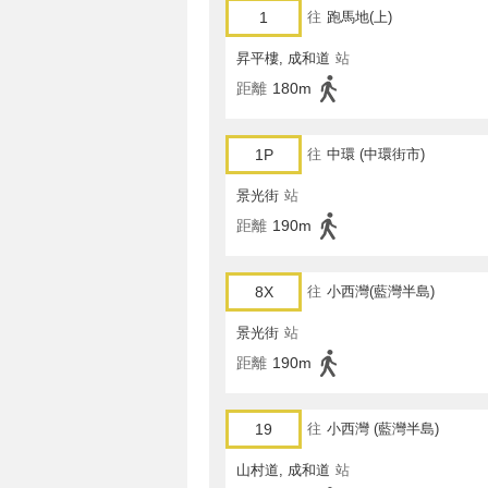
1
往
跑馬地(上)
昇平樓, 成和道
站
距離
180m
1P
往
中環 (中環街市)
景光街
站
距離
190m
8X
往
小西灣(藍灣半島)
景光街
站
距離
190m
19
往
小西灣 (藍灣半島)
山村道, 成和道
站