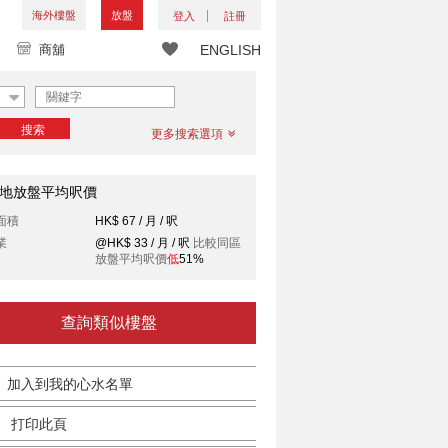
海外樓盤
放盤
登入
註冊
商舖
ENGLISH
搜索
更多搜索選項
地放盤平均呎價
面積
HK$ 67 / 月 / 呎
業
@HK$ 33 / 月 / 呎
比較同區
放盤平均呎價
低
51%
查詢類似樓盤
加入到我的心水名單
打印此頁