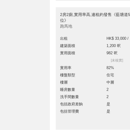
2房2廁,實用率高,連租約發售《藍塘道
位》
跑馬地
出租
HK$ 33,000 /
建築面積
1,200 呎
實用面積
982 呎
[未核實]
實用率
82%
樓盤類型
住宅
樓層
中層
睡房數量
2
洗手間數量
2
包括政府差餉
是
包括管理費
是