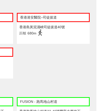
香港港安醫院–司徒拔道
香港島黃泥涌峽司徒拔道40號
距離
680m
FUSION - 跑馬地山村道