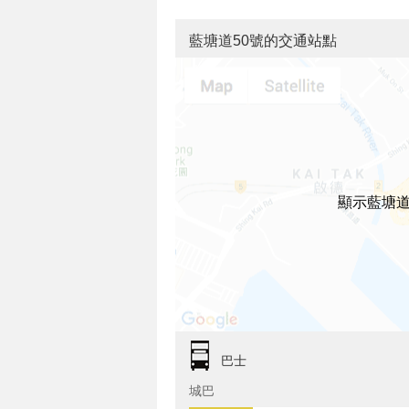
藍塘道50號的交通站點
顯示藍塘道
巴士
城巴