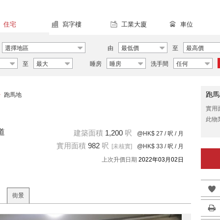
住宅
寫字樓
工業大廈
車位
選擇地區
由
最低價
至
最高價
至
最大
睡房
睡房
洗手間
任何
跑馬
>
跑馬地
實用
此物
道
建築面積
1,200
呎
@HK$ 27
/ 呎 / 月
實用面積
982
呎
[未核實]
@HK$ 33
/ 呎 / 月
上次升價日期
2022年03月02日
街景