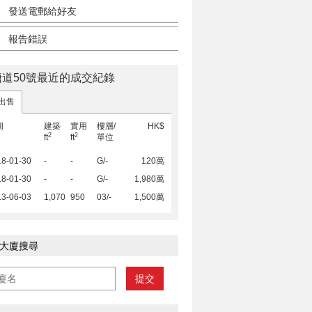
發送電郵給好友
報告錯誤
塘道50號最近的成交紀錄
出售
期
建築
實用
樓層/
HK$
2
2
ft
ft
單位
18-01-30
-
-
G/-
120萬
18-01-30
-
-
G/-
1,980萬
13-06-03
1,070
950
03/-
1,500萬
大廈搜尋
提交