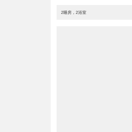
2睡房，2浴室