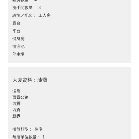
洗手間數量
3
設施／配套
工人房
露台
平台
健身房
游泳池
停車場
大廈資料：溱喬
溱喬
西貢公路
西貢
西貢
新界
樓盤類型
住宅
每層單位數量
1