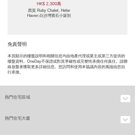
HK$ 2,300萬
西貢 Ruby Chalet, Hebe
Haven 白沙灣寶石小築別
墅出售-位置便利 出售單
位
免責聲明
本頁顯示的樓盤說明和相關信息均由地產代理或業主或第三方提供的
樓盤資料。OneDay不保證或對其準確性或完整性承擔任何責任。請聯
絡放盤者獲取更多詳細信息。您訪問和使用本協議內容的風險由您自
行承擔。
熱門住宅區域
熱門住宅大廈