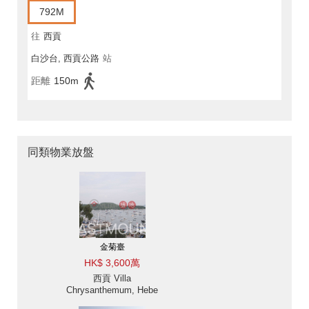
792M
往
西貢
白沙台, 西貢公路
站
距離
150m
同類物業放盤
金菊臺
HK$ 3,600萬
西貢 Villa
Chrysanthemum, Hebe
Haven 白沙灣金菊臺別墅