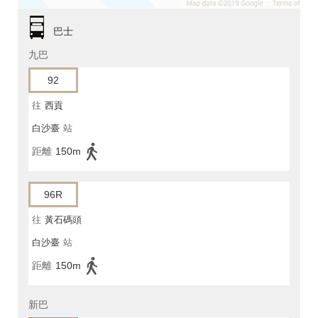
巴士
九巴
92
往
西貢
白沙臺
站
距離
150m
96R
往
黃石碼頭
白沙臺
站
距離
150m
新巴