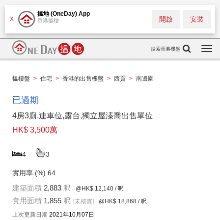
搵地 (OneDay) App
開啟
安裝
X
香港搵樓
搜索香港樓盤
Togg
navi
搵樓盤
>
住宅
>
香港的出售樓盤
>
西貢
>
南邊圍
已過期
4房3廁,連車位,露台,獨立屋溱喬出售單位
HK$ 3,500萬
4
3
實用率 (%)
64
建築面積
2,883
呎
@HK$ 12,140
/ 呎
實用面積
1,855
呎
[未核實]
@HK$ 18,868
/ 呎
上次更新日期
2021年10月07日