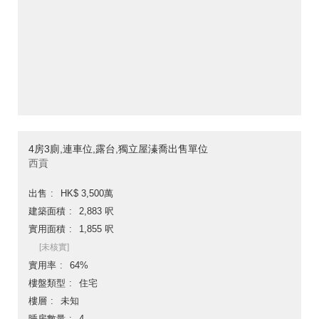
4房3廁,連車位,露台,獨立屋溱喬出售單位
西貢
出售
HK$ 3,500萬
建築面積
2,883 呎
實用面積
1,855 呎
[未核實]
實用率
64%
樓盤類型
住宅
樓層
未知
睡房數量
4