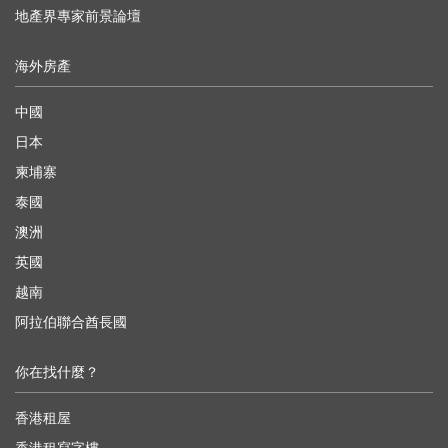
地產界專家前景論壇
海外房產
中國
日本
柬埔寨
泰國
澳洲
英國
越南
阿拉伯聯合酋長國
你在找什麼？
香港租屋