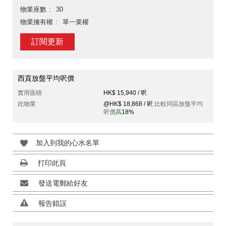
物業座數
30
物業擁有權
單一業權
訂閱更新
西貢放盤平均呎價
實用面積
HK$ 15,940 / 呎
此物業
@HK$ 18,868 / 呎
比較同區放盤平均
呎價
高
18%
加入到我的心水名單
打印此頁
發送電郵給好友
報告錯誤