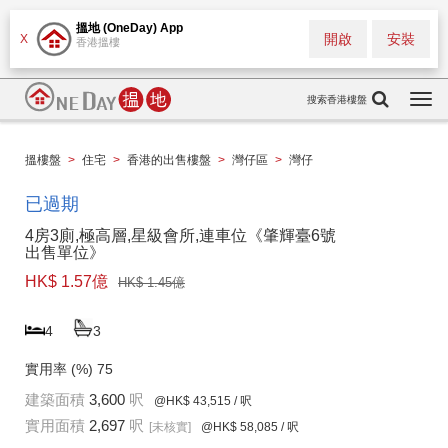
搵地 (OneDay) App
開啟
安裝
X
香港搵樓
搜索香港樓盤
Togg
navi
搵樓盤
>
住宅
>
香港的出售樓盤
>
灣仔區
>
灣仔
已過期
4房3廁,極高層,星級會所,連車位《肇輝臺6號
出售單位》
HK$ 1.57億
HK$ 1.45億
4
3
實用率 (%)
75
建築面積
3,600
呎
@HK$ 43,515
/ 呎
實用面積
2,697
呎
[未核實]
@HK$ 58,085
/ 呎