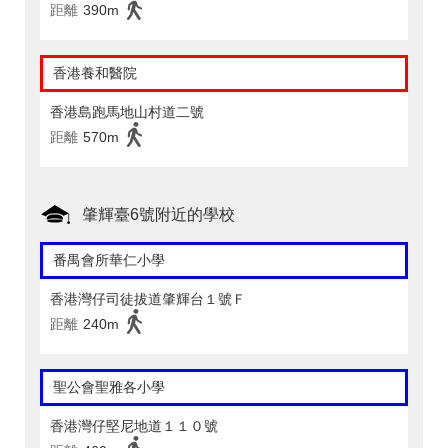
距離
390m
香港養和醫院
香港島跑馬地山村道二號
距離
570m
肇輝臺6號附近的學校
番禺會所華仁小學
香港灣仔司徒拔道肇輝台１號Ｆ
距離
240m
聖公會聖雅各小學
香港灣仔堅尼地道１１０號