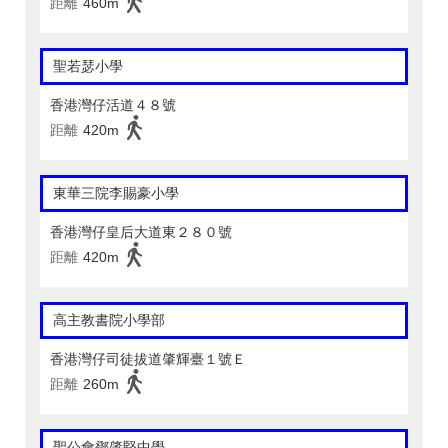
距離
460m
聖若瑟小學
香港灣仔活道４８號
距離
420m
東華三院李賜豪小學
香港灣仔皇后大道東２８０號
距離
420m
高主教書院小學部
香港灣仔司徒拔道肇輝臺１號Ｅ
距離
260m
聖公會鄧肇堅中學