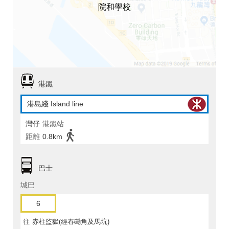
院和學校
港鐵
港島綫 Island line
灣仔
港鐵站
距離
0.8km
巴士
城巴
6
往
赤柱監獄(經舂磡角及馬坑)