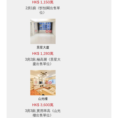
HK$ 1,150萬
2房1廁《忻怡閣出售單
位》
景星大廈
HK$ 1,280萬
3房2廁,極高層《景星大
廈出售單位》
山光樓
HK$ 3,600萬
3房3廁,實用率高《山光
樓出售單位》