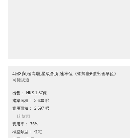
4房3廁,極高層,星級會所,連車位《肇輝臺6號出售單位》
司徒拔道
出售
HK$ 1.57億
建築面積
3,600 呎
實用面積
2,697 呎
[未核實]
實用率
75%
樓盤類型
住宅