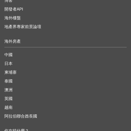
博客
開發者API
海外樓盤
地產界專家前景論壇
海外房產
中國
日本
柬埔寨
泰國
澳洲
英國
越南
阿拉伯聯合酋長國
你在找什麼？