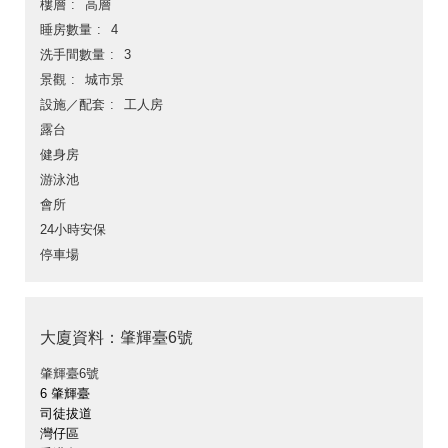
樓層
高層
睡房數量
4
洗手間數量
3
景觀
城市景
設施／配套
工人房
露台
健身房
游泳池
會所
24小時安保
停車場
大廈資料：肇輝臺6號
肇輝臺6號
6 肇輝臺
司徒拔道
灣仔區