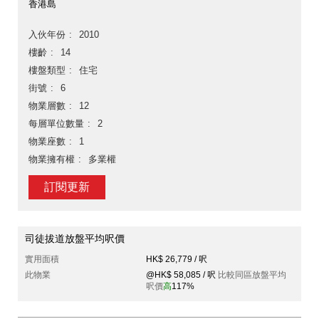
香港島
入伙年份
2010
樓齡
14
樓盤類型
住宅
街號
6
物業層數
12
每層單位數量
2
物業座數
1
物業擁有權
多業權
訂閱更新
司徒拔道放盤平均呎價
實用面積
HK$ 26,779 / 呎
此物業
@HK$ 58,085 / 呎
比較同區放盤平均
呎價
高
117%