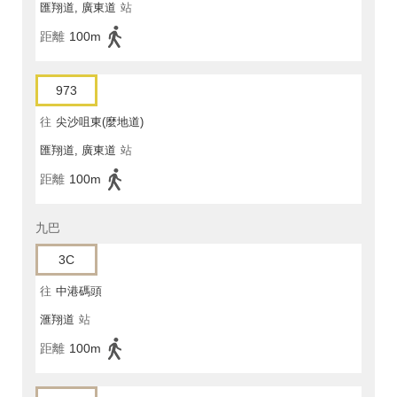
匯翔道, 廣東道
站
距離
100m
973
往
尖沙咀東(麼地道)
匯翔道, 廣東道
站
距離
100m
九巴
3C
往
中港碼頭
滙翔道
站
距離
100m