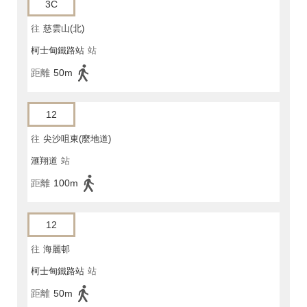
3C
往
慈雲山(北)
柯士甸鐵路站
站
距離
50m
12
往
尖沙咀東(麼地道)
滙翔道
站
距離
100m
12
往
海麗邨
柯士甸鐵路站
站
距離
50m