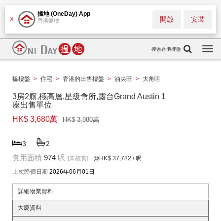
搵地 (OneDay) App
開啟
安裝
X
香港搵樓
搜索香港樓盤
Togg
navi
搵樓盤
>
住宅
>
香港的出售樓盤
>
油尖旺
>
大角咀
3房2廁,極高層,星級會所,露台Grand Austin 1
座出售單位
HK$ 3,680萬
HK$ 3,980萬
3
2
實用面積
974
呎
[未核實]
@HK$ 37,782
/ 呎
上次降價日期
2026年06月01日
詳細物業資料
大廈資料