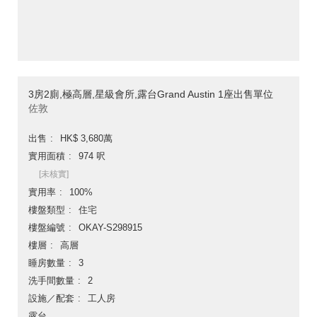
3房2廁,極高層,星級會所,露台Grand Austin 1座出售單位
佐敦
出售
HK$ 3,680萬
實用面積
974 呎
[未核實]
實用率
100%
樓盤類型
住宅
樓盤編號
OKAY-S298915
樓層
高層
睡房數量
3
洗手間數量
2
設施／配套
工人房
露台