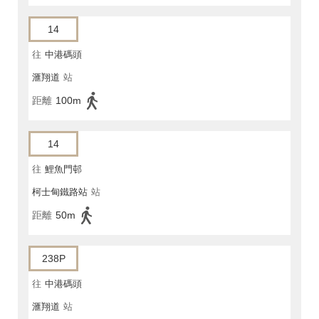
14
往
中港碼頭
滙翔道
站
距離
100m
14
往
鯉魚門邨
柯士甸鐵路站
站
距離
50m
238P
往
中港碼頭
滙翔道
站