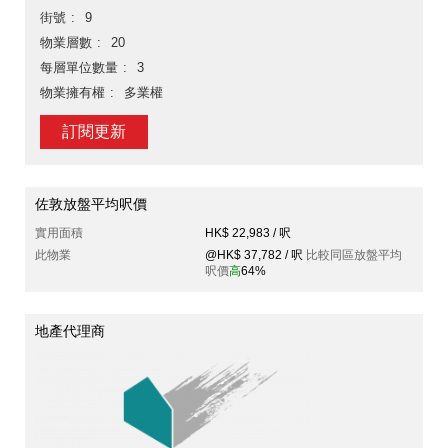
街號
9
物業層數
20
每層單位數量
3
物業擁有權
多業權
訂閱更新
佐敦放盤平均呎價
實用面積
HK$ 22,983 / 呎
此物業
@HK$ 37,782 / 呎
比較同區放盤平均
呎價
高
64%
地產代理商