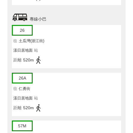
專線小巴
26
往
土瓜灣(浙江街)
漾日居地面
站
距離
520m
26A
往
仁勇街
漾日居地面
站
距離
520m
57M