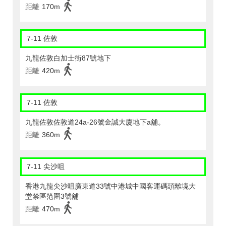
距離
170m
7-11 佐敦
九龍佐敦白加士街87號地下
距離
420m
7-11 佐敦
九龍佐敦佐敦道24a-26號金誠大廈地下a舖。
距離
360m
7-11 尖沙咀
香港九龍尖沙咀廣東道33號中港城中國客運碼頭離境大
堂禁區笵圍3號舖
距離
470m