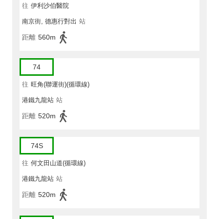
往
伊利沙伯醫院
南京街, 德惠行對出
站
距離
560m
74
往
旺角(聯運街)(循環線)
港鐵九龍站
站
距離
520m
74S
往
何文田山道(循環線)
港鐵九龍站
站
距離
520m