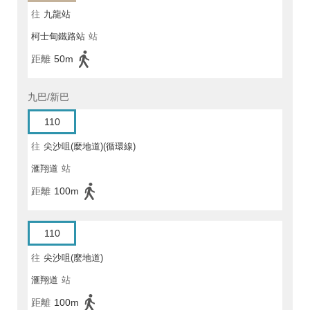
往
九龍站
柯士甸鐵路站
站
距離
50m
九巴/新巴
110
往
尖沙咀(麼地道)(循環線)
滙翔道
站
距離
100m
110
往
尖沙咀(麼地道)
滙翔道
站
距離
100m