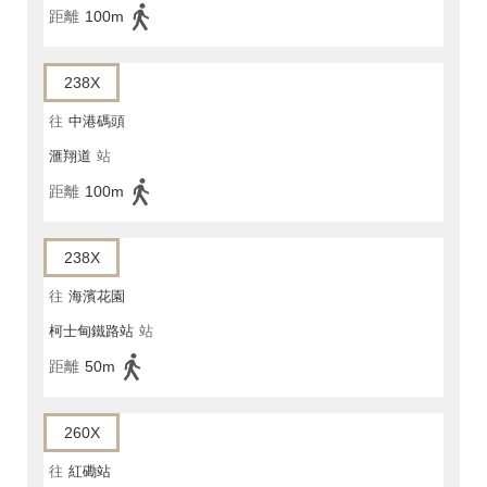
距離
100m
238X
往
中港碼頭
滙翔道
站
距離
100m
238X
往
海濱花園
柯士甸鐵路站
站
距離
50m
260X
往
紅磡站