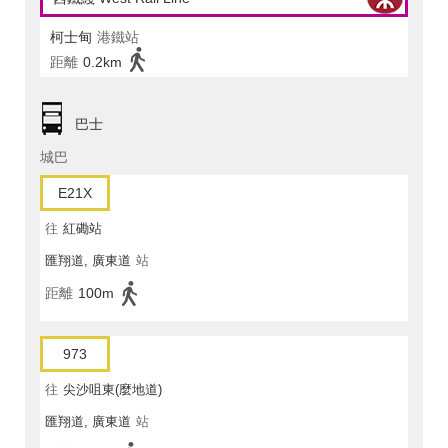
柯士甸
港鐵站
距離
0.2km
巴士
城巴
E21X
往
紅磡站
匯翔道, 廣東道
站
距離
100m
973
往
尖沙咀東(麼地道)
匯翔道, 廣東道
站