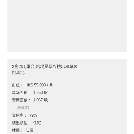
2房2廁,露台,馬場景翠谷樓出租單位
跑馬地
出租
HK$ 55,000 / 月
建築面積
1,350 呎
實用面積
1,067 呎
[未核實]
實用率
79%
樓盤類型
住宅
樓層
低層