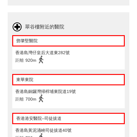
翠谷樓附近的醫院
鄧肇堅醫院
香港島灣仔皇后大道東282號
距離
920m
東華東院
香港島銅鑼灣掃桿埔東院道19號
距離
700m
香港港安醫院–司徒拔道
香港島黃泥涌峽司徒拔道40號