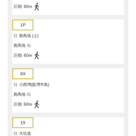
距離
60m
1P
往
跑馬地 (上)
跑馬地
站
距離
60m
8X
往
小西灣(藍灣半島)
跑馬地
站
距離
60m
19
往
大坑道