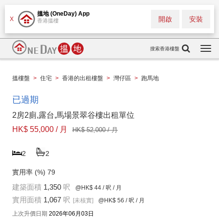
搵地 (OneDay) App
開啟
安裝
X
香港搵樓
搜索香港樓盤
Togg
navi
搵樓盤
>
住宅
>
香港的出租樓盤
>
灣仔區
>
跑馬地
已過期
2房2廁,露台,馬場景翠谷樓出租單位
HK$ 55,000 / 月
HK$ 52,000 / 月
2
2
實用率 (%)
79
建築面積
1,350
呎
@HK$ 44
/ 呎 / 月
實用面積
1,067
呎
[未核實]
@HK$ 56
/ 呎 / 月
上次升價日期
2026年06月03日