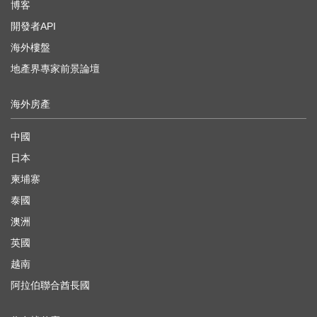
博客
開發者API
海外樓盤
地產界專家前景論壇
海外房產
中國
日本
柬埔寨
泰國
澳洲
英國
越南
阿拉伯聯合酋長國