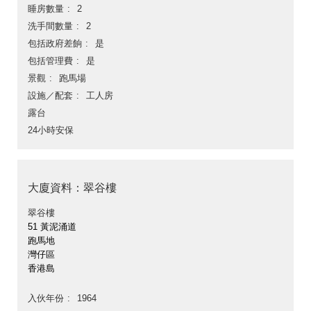
睡房數量
2
洗手間數量
2
包括政府差餉
是
包括管理費
是
景觀
跑馬場
設施／配套
工人房
露台
24小時安保
大廈資料：翠谷樓
翠谷樓
51 黃泥涌道
跑馬地
灣仔區
香港島
入伙年份
1964