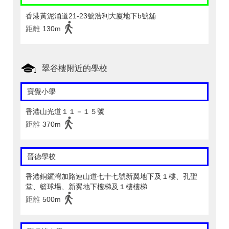
香港黃泥涌道21-23號浩利大廈地下b號舖
距離
130m
翠谷樓附近的學校
寶覺小學
香港山光道１１－１５號
距離
370m
晉德學校
香港銅鑼灣加路連山道七十七號新翼地下及１樓、孔聖
堂、籃球場、新翼地下樓梯及１樓樓梯
距離
500m