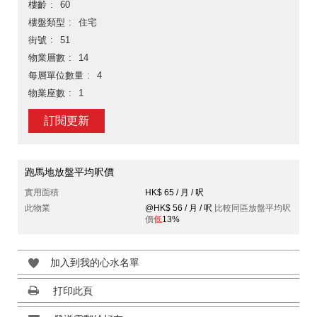
樓齡
60
樓盤類型
住宅
街號
51
物業層數
14
每層單位數量
4
物業座數
1
訂閱更新
跑馬地放盤平均呎價
實用面積
HK$ 65 / 月 / 呎
此物業
@HK$ 56 / 月 / 呎
比較同區放盤平均呎
價
低
13%
加入到我的心水名單
打印此頁